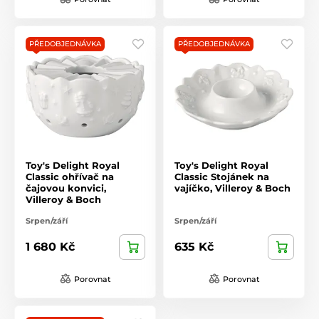
PŘEDOBJEDNÁVKA
PŘEDOBJEDNÁVKA
Toy's Delight Royal
Toy's Delight Royal
Classic ohřívač na
Classic Stojánek na
čajovou konvici,
vajíčko, Villeroy & Boch
Villeroy & Boch
Srpen/září
Srpen/září
1 680 Kč
635 Kč
Porovnat
Porovnat