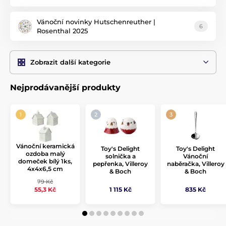
Vánoční novinky Hutschenreuther |
6
Rosenthal 2025
Zobrazit další kategorie
Nejprodávanější produkty
Vánoční keramická
Toy's Delight
Toy's Delight
ozdoba malý
solnička a
Vánoční
domeček bílý 1ks,
pepřenka, Villeroy
naběračka, Villeroy
4x4x6,5 cm
& Boch
& Boch
79 Kč
1 115 Kč
835 Kč
55,3 Kč