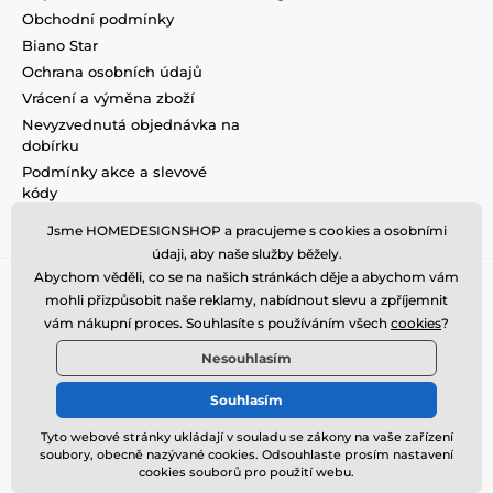
Obchodní podmínky
Biano Star
Ochrana osobních údajů
Vrácení a výměna zboží
Nevyzvednutá objednávka na
dobírku
Podmínky akce a slevové
kódy
Reklamace
Jsme HOMEDESIGNSHOP a pracujeme s cookies a osobními
údaji, aby naše služby běžely.
Abychom věděli, co se na našich stránkách děje a abychom vám
mohli přizpůsobit naše reklamy, nabídnout slevu a zpříjemnit
vám nákupní proces. Souhlasíte s používáním všech
cookies
?
Nesouhlasím
Souhlasím
Tyto webové stránky ukládají v souladu se zákony na vaše zařízení
soubory, obecně nazývané cookies. Odsouhlaste prosím nastavení
© 2026 www.homedesignshop.cz ⦁ E-shop vytvořila
SIMPLIA.cz
cookies souborů pro použití webu.