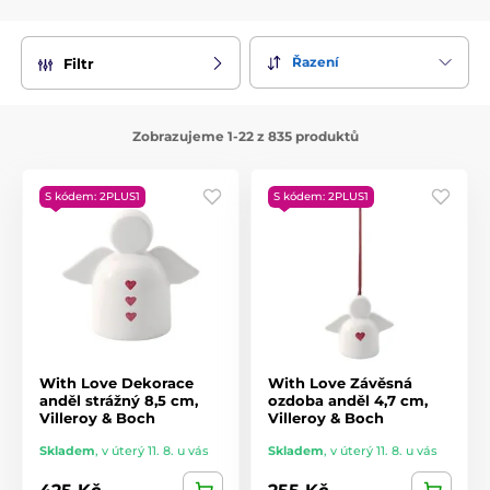
Řazení
Filtr
Zobrazujeme 1-22 z 835 produktů
S kódem: 2PLUS1
S kódem: 2PLUS1
With Love Dekorace
With Love Závěsná
anděl strážný 8,5 cm,
ozdoba anděl 4,7 cm,
Villeroy & Boch
Villeroy & Boch
Skladem
,
v úterý 11. 8. u vás
Skladem
,
v úterý 11. 8. u vás