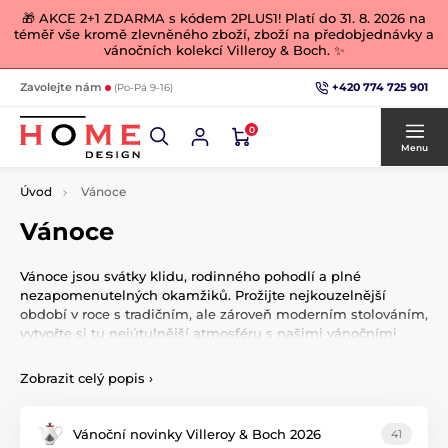
🎁 AKCE 2+1 ZDARMA s kódem 2PLUS1! Platí do 31. 8. 2026 na
téměř vše kromě zlevněného zboží, zboží na předobjednávky a
vánočních kolekcí Villeroy & Boch. ✨
+420 774 725 901
Zavolejte nám
(Po-Pá 9-16)
0
Menu
Úvod
Vánoce
Vánoce
Vánoce jsou svátky klidu, rodinného pohodlí a plné
nezapomenutelných okamžiků. Prožijte nejkouzelnější
období v roce s tradičním, ale zároveň moderním stolováním,
vytvořte si tu nejútulnější atmosféru s našimi vánočními
dekoracemi, figurkami, ozdobami, věnci a světýlky, které pro
Vás každý rok poctivě vybíráme.
Zobrazit celý popis
›
Vánoční novinky Villeroy & Boch 2026
41