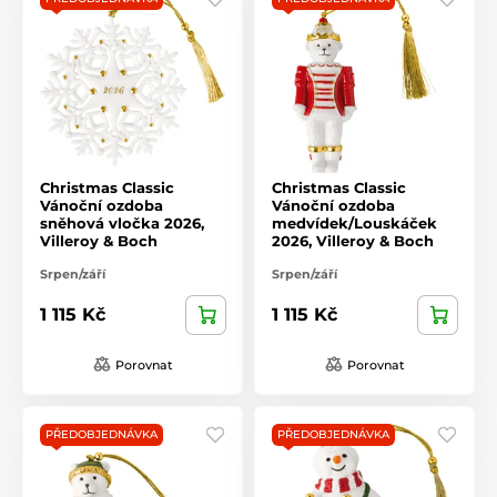
Christmas Classic
Christmas Classic
Vánoční ozdoba
Vánoční ozdoba
sněhová vločka 2026,
medvídek/Louskáček
Villeroy & Boch
2026, Villeroy & Boch
Srpen/září
Srpen/září
1 115 Kč
1 115 Kč
Porovnat
Porovnat
PŘEDOBJEDNÁVKA
PŘEDOBJEDNÁVKA