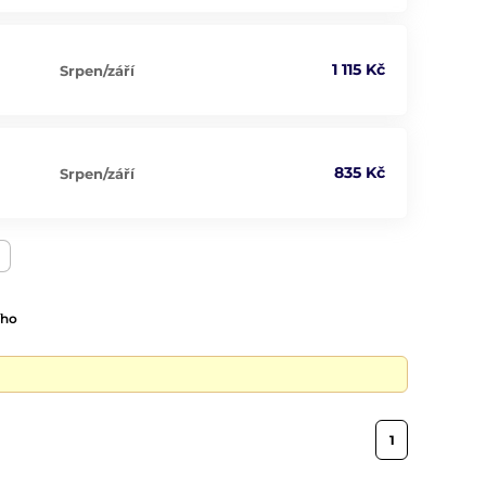
1 115 Kč
Srpen/září
835 Kč
Srpen/září
ího
1