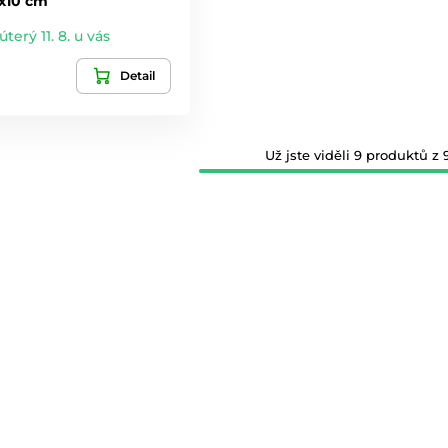
0x10 cm
úterý 11. 8. u vás
Detail
Už jste viděli 9 produktů z 9