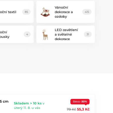
Vánoční
oční textil
dekorace a
85
415
ozdoby
LED osvětlení
oční
a světelné
4
31
ousky
dekorace
,5 cm
Sleva
-30%
Skladem > 10 ks
v
úterý 11. 8. u vás
55,3 Kč
79 Kč