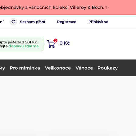
bjednávky a vánočních kolekcí Villeroy & Boch. ✨
ní
Seznam přání
Registrace
Přihlásit se
0
pte ještě za
2 501 Kč
0 Kč
kejte
dopravu zdarma
ky
Pro miminka
Velikonoce
Vánoce
Poukazy