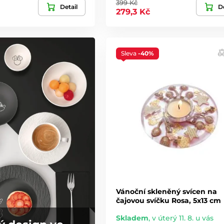
399 Kč
Detail
De
279,3 Kč
Sleva
-40%
Vánoční skleněný svícen na
čajovou svíčku Rosa, 5x13 cm
Skladem
,
v úterý 11. 8. u vás