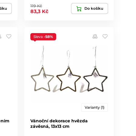
119 Kč
šíku
Do košíku
83,3 Kč
Sleva
-58%
Varianty (1)
ením
Vánoční dekorace hvězda
závěsná, 13x13 cm