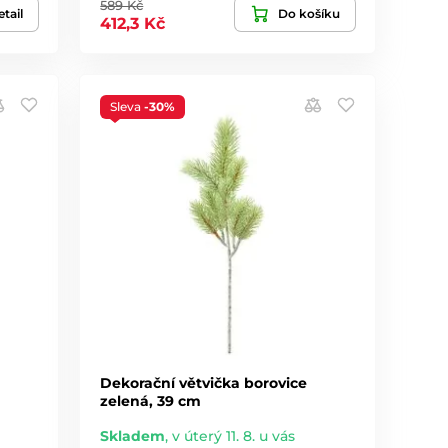
589 Kč
tail
Do košíku
412,3 Kč
Sleva
-30%
Dekorační větvička borovice
zelená, 39 cm
Skladem
,
v úterý 11. 8. u vás