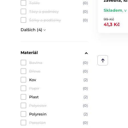
závěsná, 1
Talíře
(0)
Skladem
,
v 
Tácy a podnosy
(0)
99 Kč
Šálky a podšálky
(0)
41,3 Kč
Dalších (4)
Materiál
Bavlna
(0)
Dřevo
(0)
Kov
(2)
Papír
(0)
Plast
(2)
Polyester
(0)
Polyresin
(2)
Porcelán
(0)