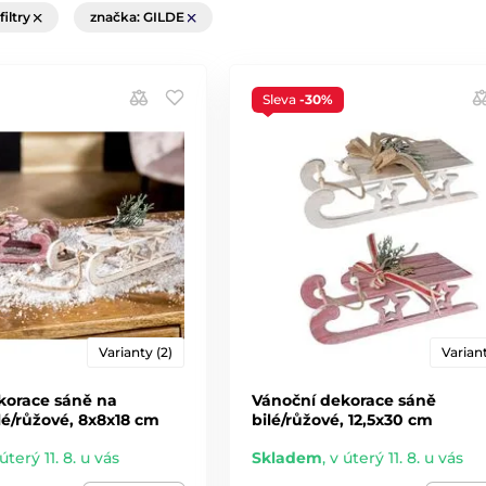
filtry
značka: GILDE
Sleva
-30%
Varianty (2)
Variant
korace sáně na
Vánoční dekorace sáně
lé/růžové, 8x8x18 cm
bilé/růžové, 12,5x30 cm
úterý 11. 8. u vás
Skladem
,
v úterý 11. 8. u vás