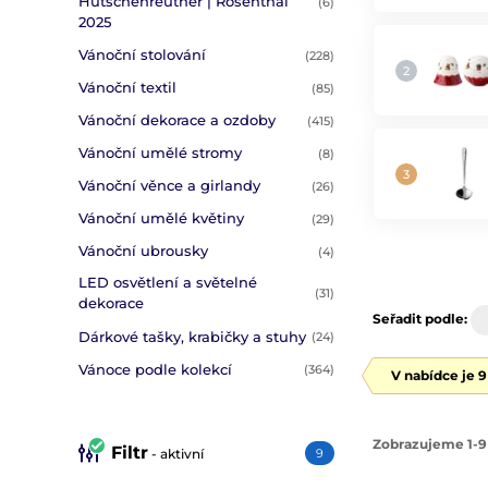
Hutschenreuther | Rosenthal
(6)
2025
Vánoční stolování
(228)
Vánoční textil
(85)
Vánoční dekorace a ozdoby
(415)
Vánoční umělé stromy
(8)
Vánoční věnce a girlandy
(26)
Vánoční umělé květiny
(29)
Vánoční ubrousky
(4)
LED osvětlení a světelné
(31)
dekorace
Seřadit podle:
Dárkové tašky, krabičky a stuhy
(24)
Vánoce podle kolekcí
(364)
V nabídce je 
Zobrazujeme 1-9
Filtr
- aktivní
9