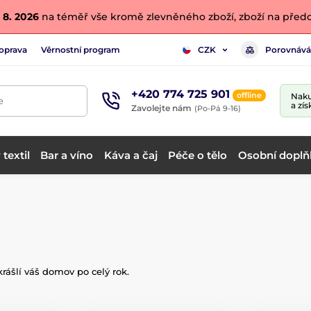
 8. 2026
na téměř vše kromě zlevněného zboží, zboží na předo
oprava
Věrnostní program
Porovnává
CZK
+420 774 725 901
offline
Naku
e
a zís
Zavolejte nám
(Po-Pá 9-16)
textil
Bar a víno
Káva a čaj
Péče o tělo
Osobní doplň
rášlí váš domov po celý rok.