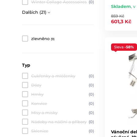
Winter Collage Accessoires
(0)
Skladem
,
v 
Dalších (21)
859 Kč
601,3 Kč
zlevněno
(9)
Sleva
-58%
Typ
Cukřenky a mléčenky
(0)
Dózy
(0)
Hrnky
(0)
Konvice
(0)
Mísy a misky
(0)
Nádoby na náčiní a příbory
(0)
Sklenice
(0)
Vánoční de