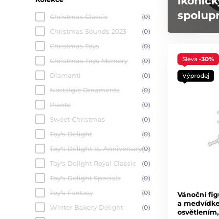
Ikonick
spolupr
Christmas Classic
(0)
Christmas Sounds 2023
(0)
Christmas Toys
(0)
Sleva
-30%
Christmas Toys Memory
(0)
Diamanti
(0)
Výprodej
Nostalgic Ornaments
(0)
Piante
(0)
Sweet Christmas
(0)
Toy's Delight
(0)
Toy's Delight 15. Anniversary
(0)
Toy's Delight Royal Classic
(0)
Toy's Delight Specials
(0)
Toy's Fantasy
(0)
Vánoční fig
a medvídke
Winter Bakery Delight
(0)
osvětlením