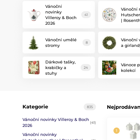
Vánoční
Vánoční 
novinky
Hutschen
41
Villeroy & Boch
| Rosent
2026
Vánoční umělé
Vánoční 
8
stromy
a girland
Dárkové tašky,
Vánoce p
krabičky a
24
kolekcí
stuhy
Kategorie
Nejprodávan
835
Vánoční novinky Villeroy & Boch
(41)
2026
Vánoční novinky