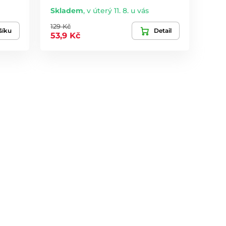
Skladem
,
v úterý 11. 8. u vás
129 Kč
šíku
Detail
53,9 Kč