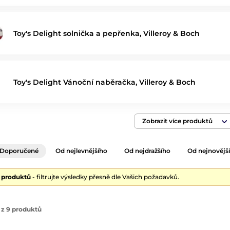
Toy's Delight solnička a pepřenka, Villeroy & Boch
Toy's Delight Vánoční naběračka, Villeroy & Boch
Zobrazit více produktů
Doporučené
Od nejlevnějšího
Od nejdražšího
Od nejnovějš
9 produktů
- filtrujte výsledky přesně dle Vašich požadavků.
 z 9 produktů