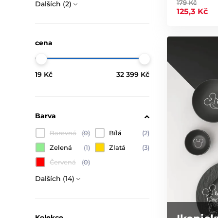
179 Kč
Dalších (2)
125,3 Kč
cena
19 Kč
32 399 Kč
Barva
Barevná
(0)
Bílá
(2)
Zelená
(1)
Zlatá
(3)
Červená
(0)
Dalších (14)
Kolekce