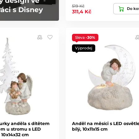
ý design ve
519 Kč
áci s Disney
Do ko
311,4 Kč
Sleva
-30%
Výprodej
urky anděla s dítětem
Anděl na měsíci s LED osvětl
m u stromu s LED
bílý, 10x11x15 cm
, 10x14x32 cm