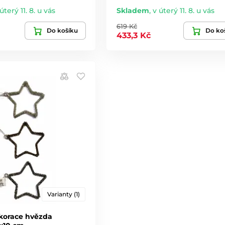
úterý 11. 8. u vás
Skladem
,
v úterý 11. 8. u vás
619 Kč
Do košíku
Do ko
433,3 Kč
Varianty (1)
korace hvězda