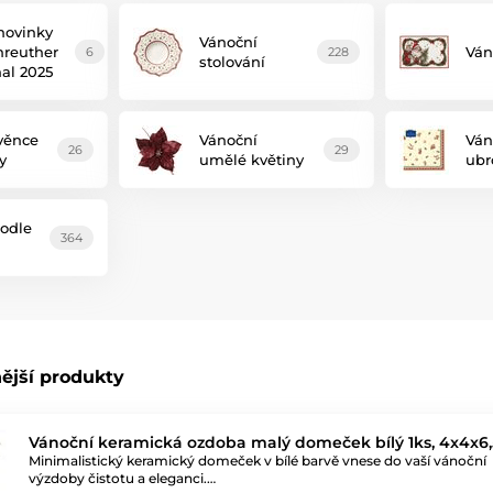
novinky
Vánoční
reuther
Ván
6
228
stolování
hal 2025
věnce
Vánoční
Ván
26
29
y
umělé květiny
ubr
odle
364
ější produkty
Vánoční keramická ozdoba malý domeček bílý 1ks, 4x4x6
Minimalistický keramický domeček v bílé barvě vnese do vaší vánoční
výzdoby čistotu a eleganci.…