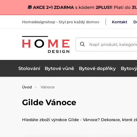
🎁 AKCE 2+1 ZDARMA
s kódem
2PLUS1
! Platí do
31.
Homedesignshop – Styl pro každý domov
Kontakt
D
Např. produkt, kategori
Stolování
Bytové vůně
Bytové doplňky
Bytový 
Úvod
Vánoce
Gilde Vánoce
Hledáte zboží výrobce Gilde - Vánoce? Dekorace, které zk