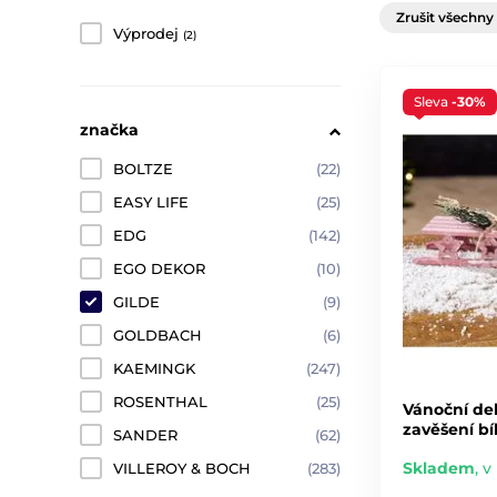
Zrušit všechny 
Výprodej
(2)
Sleva
-30%
značka
BOLTZE
(22)
EASY LIFE
(25)
EDG
(142)
EGO DEKOR
(10)
GILDE
(9)
GOLDBACH
(6)
KAEMINGK
(247)
ROSENTHAL
(25)
Vánoční de
zavěšení bí
SANDER
(62)
Skladem
,
v 
VILLEROY & BOCH
(283)