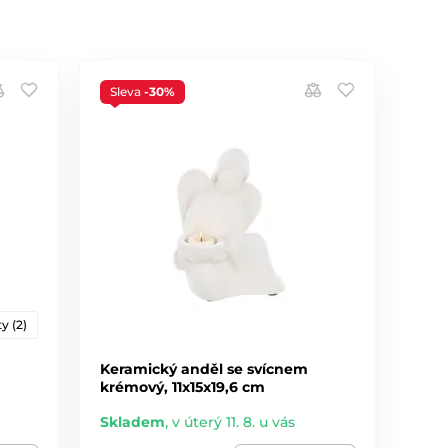
Sleva
-30%
y (2)
Keramický anděl se svícnem
krémový, 11x15x19,6 cm
Skladem
,
v úterý 11. 8. u vás