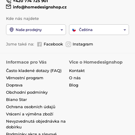
+420 774 725 901
info@homedesignshop.cz
Kde nás najdete
Naše prodejny
Čeština
Jsme také na:
Facebook
Instagram
Informace pro Vás
Vice o Homedesignshop
Často kladené dotazy (FAQ)
Kontakt
Věrnostní program
O nás
Doprava
Blog
Obchodní podmínky
Biano Star
Ochrana osobních údajů
Vrácení a výměna zboží
Nevyzvednutá objednávka na
dobírku
Podmínky akce a slevové