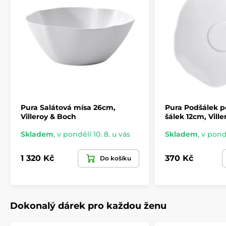
Pura Salátová mísa 26cm,
Pura Podšálek p
Villeroy & Boch
šálek 12cm, Vill
Skladem
,
v pondělí 10. 8. u vás
Skladem
,
v pondě
1 320 Kč
370 Kč
Do košíku
Dokonalý dárek pro každou ženu