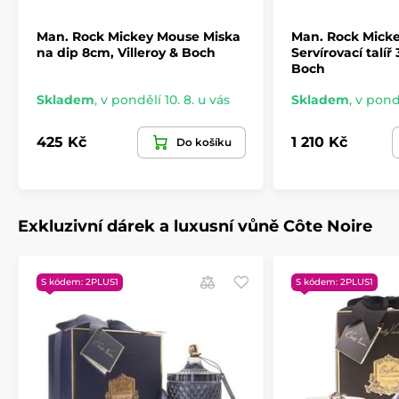
Man. Rock Mickey Mouse Miska
Man. Rock Mick
na dip 8cm, Villeroy & Boch
Servírovací talíř
Boch
Skladem
,
v pondělí 10. 8. u vás
Skladem
,
v pondě
425 Kč
1 210 Kč
Do košíku
Exkluzivní dárek a luxusní vůně Côte Noire
S kódem: 2PLUS1
S kódem: 2PLUS1