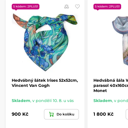
S kódem: 2PLUS1
S kódem: 2PLUS1
Hedvábný šátek Irises 52x52cm,
Hedvábná šála
Vincent Van Gogh
parasol 40x160c
Monet
Skladem
,
v pondělí 10. 8. u vás
Skladem
,
v pondě
900 Kč
1 800 Kč
Do košíku