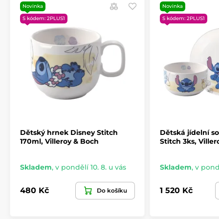
Novinka
Novinka
S kódem: 2PLUS1
S kódem: 2PLUS1
Dětský hrnek Disney Stitch
Dětská jídelní s
170ml, Villeroy & Boch
Stitch 3ks, Ville
Skladem
,
v pondělí 10. 8. u vás
Skladem
,
v pondě
480 Kč
1 520 Kč
Do košíku