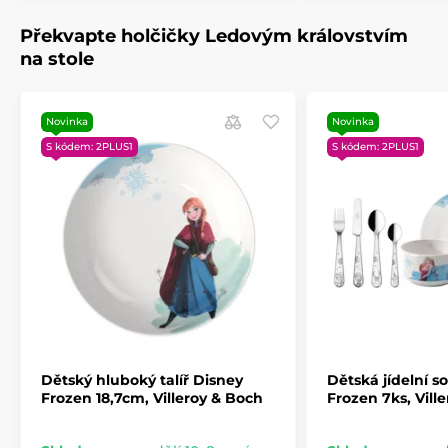
Překvapte holčičky Ledovým královstvím
na stole
Novinka
Novinka
S kódem: 2PLUS1
S kódem: 2PLUS1
Dětský hluboký talíř Disney
Dětská jídelní s
Frozen 18,7cm, Villeroy & Boch
Frozen 7ks, Vill