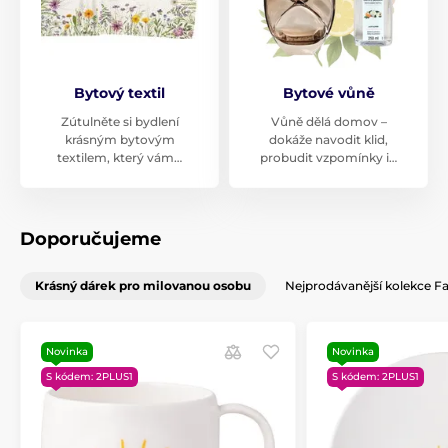
Bytový textil
Bytové vůně
Zútulněte si bydlení
Vůně dělá domov –
krásným bytovým
dokáže navodit klid,
textilem, který vám…
probudit vzpomínky i…
Doporučujeme
Krásný dárek pro milovanou osobu
Nejprodávanější kolekce F
Novinka
Novinka
S kódem: 2PLUS1
S kódem: 2PLUS1