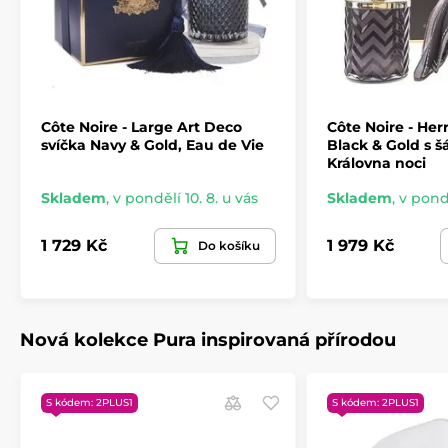
Côte Noire - Large Art Deco
Côte Noire - Her
svíčka Navy & Gold, Eau de Vie
Black & Gold s 
Královna noci
Skladem
,
v pondělí 10. 8. u vás
Skladem
,
v pondě
1 729 Kč
1 979 Kč
Do košíku
Nová kolekce Pura inspirovaná přírodou
S kódem: 2PLUS1
S kódem: 2PLUS1