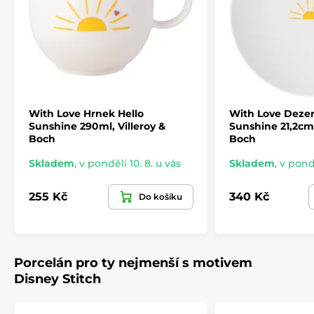
With Love Hrnek Hello
With Love Dezert
Sunshine 290ml, Villeroy &
Sunshine 21,2cm,
Boch
Boch
Skladem
,
v pondělí 10. 8. u vás
Skladem
,
v pondě
255 Kč
340 Kč
Do košíku
Porcelán pro ty nejmenší s motivem
Disney Stitch