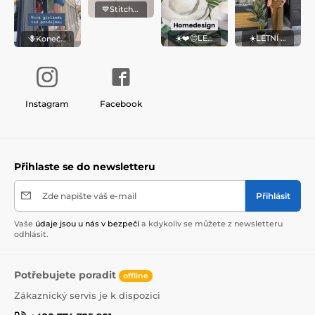
💙Stitch na dětském nádobí? To je láska na první pohled!
☀️❤️😍LETNÍ INSPIRACE PRO VÁŠ DOMOV – ORIGINÁLNÍ DEKORACE, UMĚLÉ KVĚTINY, ALE I NÁDHERNÝ PORCELÁN. Z OBCHODU @homedesignshop_hod
☀️LETNÍ INSPIRACE Z OBCHŮDKU @homedesignshop_hodonin V HODONÍNĚ
🪻Konečně jsme na léto připravily novou girlandu nad naši prodejnu v Hodoníně. Chtěly jsme, aby byla lehčí, vzdušnější a přesně
Instagram
Facebook
Přihlaste se do newsletteru
Zde napište váš e-mail
Přihlásit
Vaše
údaje jsou u nás v bezpečí
a kdykoliv se můžete z newsletteru
odhlásit.
Potřebujete poradit
offline
Zákaznický servis je k dispozici