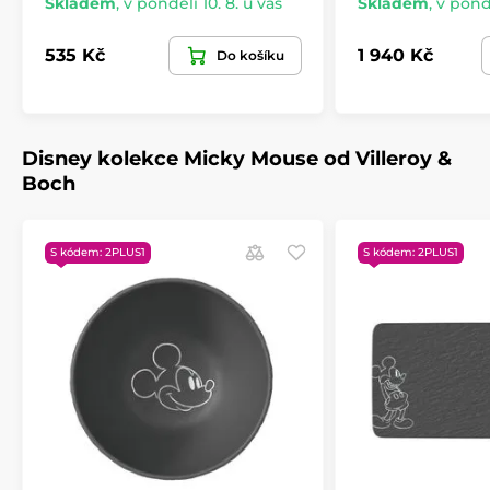
Skladem
,
v pondělí 10. 8. u vás
Skladem
,
v pondě
535 Kč
1 940 Kč
Do košíku
Disney kolekce Micky Mouse od Villeroy &
Boch
S kódem: 2PLUS1
S kódem: 2PLUS1