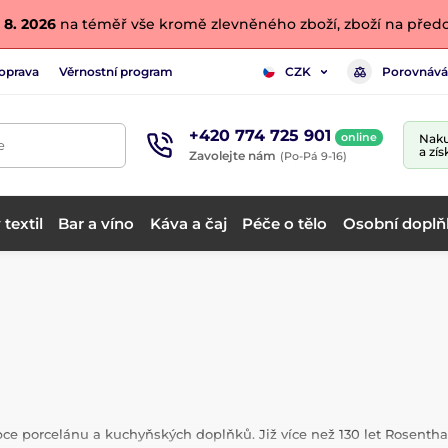
 8. 2026
na téměř vše kromě zlevněného zboží, zboží na předo
oprava
Věrnostní program
Porovnává
CZK
+420 774 725 901
online
Naku
e
a zís
Zavolejte nám
(Po-Pá 9-16)
textil
Bar a víno
Káva a čaj
Péče o tělo
Osobní doplň
porcelánu a kuchyňských doplňků. Již více než 130 let Rosenthal 