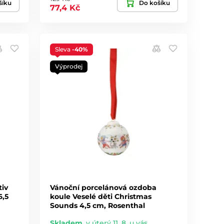
šíku
Do košíku
77,4 Kč
Sleva
-40%
Výprodej
iv
Vánoční porcelánová ozdoba
6,5
koule Veselé děti Christmas
Sounds 4,5 cm, Rosenthal
Skladem
,
v úterý 11. 8. u vás