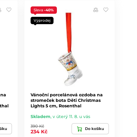
Sleva
-40%
Výprodej
 na
Vánoční porcelánová ozdoba na
stromeček bota Děti Christmas
thal
Lights 5 cm, Rosenthal
Skladem
,
v úterý 11. 8. u vás
390 Kč
šíku
Do košíku
234 Kč