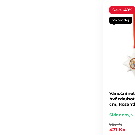
Sleva
-40%
Výprodej
Vánoční se
hvězda/bota
cm, Rosent
Skladem
,
v 
785 Kč
471 Kč