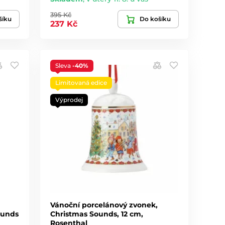
395 Kč
šíku
Do košíku
237 Kč
Sleva
-40%
Limitovaná edice
Výprodej
Vánoční porcelánový zvonek,
ounds
Christmas Sounds, 12 cm,
Rosenthal