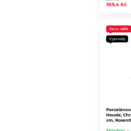
359,4 Kč
Sleva
-40%
Výprodej
Porcelánov
Housle, Chr
cm, Rosent
Skladem
,
v 