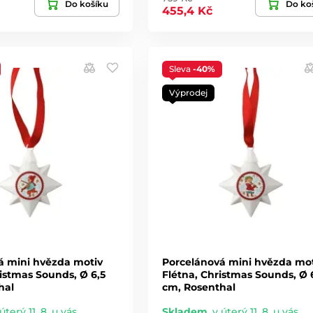
Do košíku
Do ko
455,4 Kč
Sleva
-40%
Výprodej
á mini hvězda motiv
Porcelánová mini hvězda mot
istmas Sounds, Ø 6,5
Flétna, Christmas Sounds, Ø 
hal
cm, Rosenthal
úterý 11. 8. u vás
Skladem
,
v úterý 11. 8. u vás