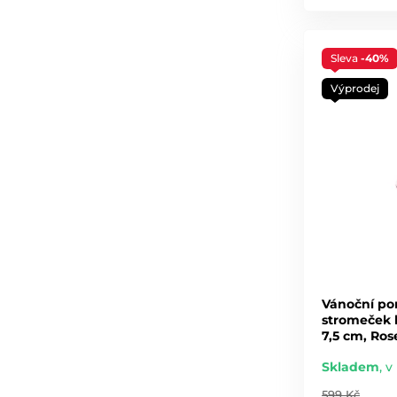
Sleva
-40%
Výprodej
Vánoční po
stromeček 
7,5 cm, Ros
Skladem
,
v 
599 Kč