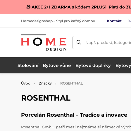
🎁 AKCE 2+1 ZDARMA
s kódem
2PLUS1
! Platí do
31.
Homedesignshop – Styl pro každý domov
Kontakt
D
Např. produkt, kategori
Stolování
Bytové vůně
Bytové doplňky
Bytový 
Úvod
Značky
ROSENTHAL
ROSENTHAL
Porcelán Rosenthal – Tradice a inovace
Rosenthal GmbH patří mezi nejznámější německé výrobce 