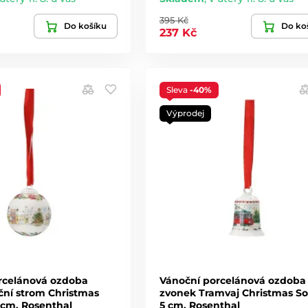
395 Kč
Do košíku
Do ko
237 Kč
Sleva
-40%
Výprodej
rcelánová ozdoba
Vánoční porcelánová ozdoba
ční strom Christmas
zvonek Tramvaj Christmas S
 cm, Rosenthal
5 cm, Rosenthal