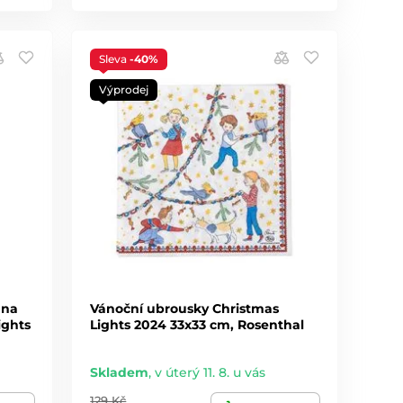
Sleva
-40%
Výprodej
 na
Vánoční ubrousky Christmas
ights
Lights 2024 33x33 cm, Rosenthal
Skladem
,
v úterý 11. 8. u vás
129 Kč