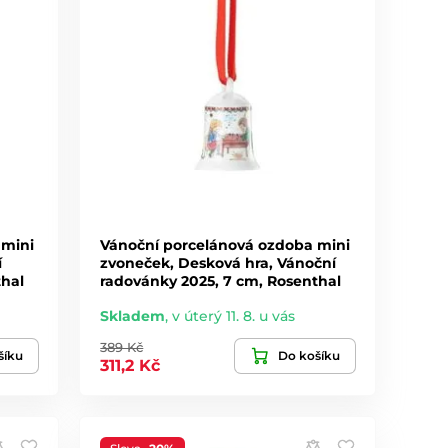
 mini
Vánoční porcelánová ozdoba mini
í
zvoneček, Desková hra, Vánoční
thal
radovánky 2025, 7 cm, Rosenthal
Skladem
,
v úterý 11. 8. u vás
389 Kč
šíku
Do košíku
311,2 Kč