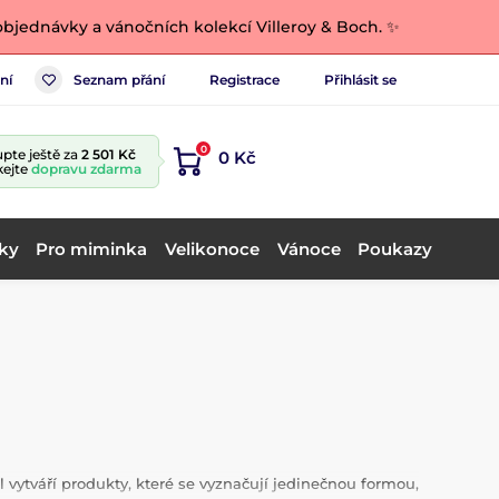
bjednávky a vánočních kolekcí Villeroy & Boch. ✨
ní
Seznam přání
Registrace
Přihlásit se
0
pte ještě za
2 501 Kč
0 Kč
kejte
dopravu zdarma
ky
Pro miminka
Velikonoce
Vánoce
Poukazy
vytváří produkty, které se vyznačují jedinečnou formou,