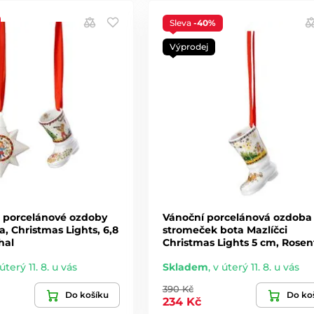
Sleva
-40%
Výprodej
t porcelánové ozdoby
Vánoční porcelánová ozdoba
, Christmas Lights, 6,8
stromeček bota Mazlíčci
hal
Christmas Lights 5 cm, Rosen
úterý 11. 8. u vás
Skladem
,
v úterý 11. 8. u vás
390 Kč
Do košíku
Do ko
234 Kč