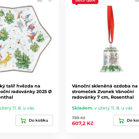
Sleva
-20%
ký talíř hvězda na
Vánoční skleněná ozdoba na
noční radovánky 2025 Ø
stromeček Zvonek Vánoční
enthal
radovánky 7 cm, Rosenthal
úterý 11. 8. u vás
Skladem
,
v úterý 11. 8. u vás
759 Kč
Do košíku
Do ko
607,2 Kč