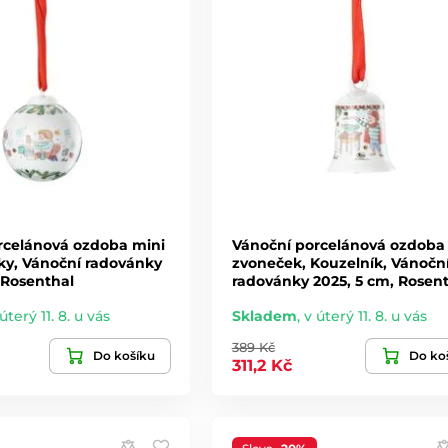
rcelánová ozdoba mini
Vánoční porcelánová ozdoba
ky, Vánoční radovánky
zvoneček, Kouzelník, Vánočn
 Rosenthal
radovánky 2025, 5 cm, Rosen
úterý 11. 8. u vás
Skladem
,
v úterý 11. 8. u vás
389 Kč
Do košíku
Do ko
311,2 Kč