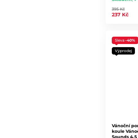
395 Kč
237 Kč
Sleva
-40%
Výprodej
Vánoční po
koule Váno
Sounds 4,5