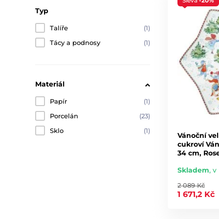
Sleva
-20%
Typ
Talíře
(1)
Tácy a podnosy
(1)
Materiál
Papír
(1)
Porcelán
(23)
Sklo
(1)
Vánoční vel
cukroví Vá
34 cm, Ros
Skladem
,
v 
2 089 Kč
1 671,2 Kč