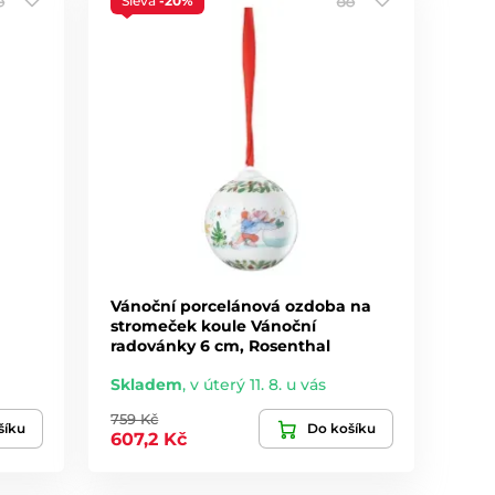
Sleva
-20%
Vánoční porcelánová ozdoba na
stromeček koule Vánoční
radovánky 6 cm, Rosenthal
Skladem
,
v úterý 11. 8. u vás
759 Kč
šíku
Do košíku
607,2 Kč