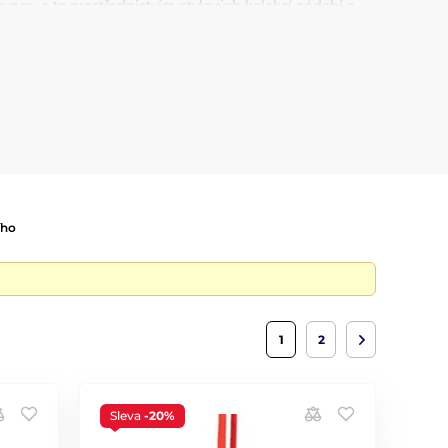
ovace, a to prostřednictvím stylových kolekcí nádobí a
en porcelán, ale také sklo, příbory a kuchyňské doplňky,
ncí.
dárky. Nakupujte online na Homedesignshop a přineste si
ího
1
2
Sleva
-20%