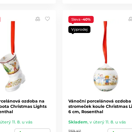
Sleva
-40%
Výprodej
rcelánová ozdoba na
Vánoční porcelánová ozdoba
bota Christmas Lights
stromeček koule Christmas L
enthal
6 cm, Rosenthal
úterý 11. 8. u vás
Skladem
,
v úterý 11. 8. u vás
759 Kč