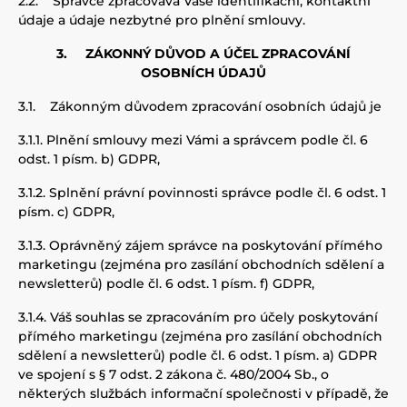
2.2.
Správce zpracovává Vaše identifikační, kontaktní
údaje a údaje nezbytné pro plnění smlouvy.
3.
ZÁKONNÝ DŮVOD A ÚČEL ZPRACOVÁNÍ
OSOBNÍCH ÚDAJŮ
3.1.
Zákonným důvodem zpracování osobních údajů je
3.1.1.
Plnění smlouvy mezi Vámi a správcem podle čl. 6
odst. 1 písm. b) GDPR,
3.1.2.
S
plnění právní povinnosti správce podle čl. 6 odst. 1
písm. c) GDPR
,
3.1.3.
Oprávněný zájem správce na poskytování přímého
marketingu (zejména pro zasílání obchodních sdělení a
newsletterů) podle čl. 6 odst. 1 písm. f) GDPR,
3.1.4.
Váš souhlas se zpracováním pro účely poskytování
přímého marketingu (zejména pro zasílání obchodních
sdělení a newsletterů) podle čl. 6 odst. 1 písm. a) GDPR
ve spojení s § 7 odst. 2 zákona č. 480/2004 Sb., o
některých službách informační společnosti v případě, že