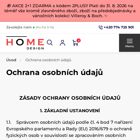
🎁 AKCE 2+1 ZDARMA s kódem 2PLUS1! Platí do 31. 8. 2026 na
téměř vše kromě zlevněného zboží, zboží na předobjednávky a
vánočních kolekcí Villeroy & Boch. ✨
+420 774 725 901
Zavolejte nám
(Po-Pá 9-16)
0
Menu
Úvod
Ochrana osobních údajů
Ochrana osobních údajů
ZÁSADY OCHRANY OSOBNÍCH ÚDAJŮ
1. ZÁKLADNÍ USTANOVENÍ
1.1.
Správcem osobních údajů podle čl. 4 bod 7 nařízení
Evropského parlamentu a Rady (EU) 2016/679 o ochraně
fyzických osob v souvislosti se zpracováním osobních