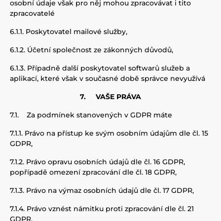
osobní údaje však pro něj mohou zpracovávat i tito
zpracovatelé
6.1.1.
Poskytovatel mailové služby,
6.1.2.
Účetní společnost ze zákonných důvodů,
6.1.3.
P
řípadně další poskytovatel softwarů služeb a
aplikací, které však v současné době správce nevyužívá
7.
VAŠE PRÁVA
7.1.
Za podmínek stanovených v GDPR máte
7.1.1.
Právo na přístup ke svým osobním údajům dle čl. 15
GDPR,
7.1.2.
Právo opravu osobních údajů dle čl. 16 GDPR,
popřípadě omezení zpracování dle čl. 18 GDPR,
7.1.3.
Právo na výmaz osobních údajů dle čl. 17 GDPR,
7.1.4.
Právo vznést námitku proti zpracování dle čl. 21
GDPR,