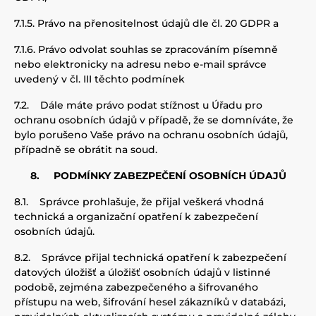
7.1.5.
Právo na přenositelnost údajů dle čl. 20 GDPR a
7.1.6.
Právo odvolat souhlas se zpracováním písemně
nebo elektronicky na adresu nebo e-mail správce
uvedený v čl. III těchto podmínek
7.2.
Dále máte právo podat stížnost u Úřadu pro
ochranu osobních údajů v případě, že se domníváte, že
bylo porušeno Vaš
e právo na ochranu osobních údajů,
případně se obrátit na soud
.
8.
PODMÍNKY ZABEZPEČENÍ OSOBNÍCH ÚDAJŮ
8.1.
Správce prohlašuje, že přijal veškerá vhodná
technická a organizační opatření k zabezpečení
osobních údajů
.
8.2.
Správce přijal technická opatření k zabezpečení
datových úložišť a úložišť osobních údajů v listinné
podobě,
zejména
zabezpečeného a šifrovaného
přístupu na web, šifrování hesel zákazníků v databázi,