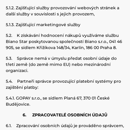
5.1.2.
Zajišťující služby provozování
webových stránek
a
další služby v souvislosti s
jejich
provoz
em,
5.1.3.
Zajišťující marketingové služby
5.2.
K získávání hodnocení nákupů využíváme službu
Biano Star poskytovanou společností Biano s.r.o., 041 46
905, se sídlem Křižíkova 148/34, Karlín, 186 00 Praha 8.
5.3.
Správce nemá v úmyslu předat osobní údaje do
třetí země (do země mimo EU) nebo mezinárodní
organizaci.
5.4.
Partneři správce provozující platební systémy pro
zajištění platby:
5.4.1.
GOPAY s.r.o., se sídlem Planá 67, 370 01 České
Budějovice.
6.
ZPRACOVATELÉ OSOBNÍCH ÚDAJŮ
6.1.
Zpracování osobních údajů je prováděno správcem,