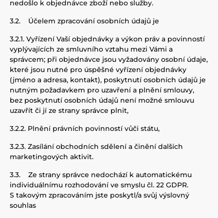
nedošlo k objednávce zboží nebo služby
.
3.2.
Účelem zpracování osobních údajů je
3.2.1.
Vyřízení Vaší objednávky a výkon práv a povinností
vyplývajících ze smluvního vztahu mezi Vámi a
správcem; při objednávce jsou vyžadovány osobní údaje,
které jsou nutné pro úspěšné vyřízení objednávky
(jméno a adresa, kontakt), poskytnutí osobních údajů je
nutným požadavkem pro uzavření a plnění smlouvy,
bez poskytnutí osobních údajů není možné smlouvu
uzavřít či jí ze strany správce plnit,
3.2.2.
Plnění právních povinností vůči státu,
3.2.3.
Zasílání
obchodních sdělení a činění dalších
marketingových aktivit
.
3.3.
Ze strany správce
nedochází k automatickému
individuálnímu rozhodování ve smyslu čl. 22 GDPR.
S takovým zpracováním jste poskytl/a svůj výslovný
souhlas