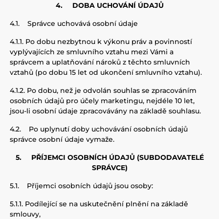
4.
DOBA UCHOVÁNÍ ÚDAJŮ
4.1.
Správce uchovává osobní údaje
4.1.1.
Po dobu nezbytnou k výkonu práv a povinností
vyplývajících ze smluvního vztahu mezi Vámi a
správcem a uplatňování nároků z těchto smluvních
vztahů (po dobu 15 let od ukončení smluvního vztahu).
4.1.2.
Po dobu, než je odvolán souhlas se zpracováním
osobních údajů pro účely marketingu, nejdéle 10 let,
jsou-li osobní údaje zpracovávány na základě souhlasu.
4.2.
Po uplynutí doby uchovávání osobních údajů
správce osobní údaje vymaže.
5.
PŘÍJEMCI OSOBNÍCH ÚDAJŮ (SUBDODAVATELÉ
SPRÁVCE)
5.1.
Příjemci osobních údajů jsou osoby:
5.1.1.
Podílející
se na
uskutečnění plnění n
a základě
smlouvy
,