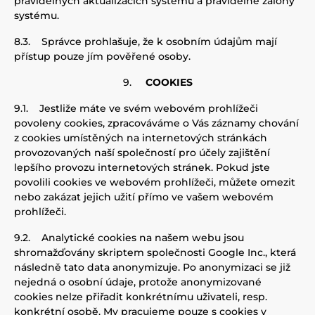
pravidelných aktualizacích systému a pravidelné zálohy
systému.
8.3.
Správce prohlašuje, že k osobním údajům mají
přístup pouze jím pověřené osoby
.
9.
COOKIES
9.1.
Jestliže máte ve svém webovém prohlížeči
povoleny cookies, zpracováváme o Vás záznamy chování
z cookies umístěných na internetových stránkách
provozovaných naší společností pro účely zajištění
lepšího provozu internetových stránek. Pokud jste
povolili cookies ve webovém prohlížeči, můžete omezit
nebo zakázat jejich užití přímo ve vašem webovém
prohlížeči.
9.2.
Analytické cookies na našem webu jsou
shromažďovány skriptem společnosti Google Inc., která
následně tato data anonymizuje. Po anonymizaci se již
nejedná o osobní údaje, protože anonymizované
cookies nelze přiřadit konkrétnímu uživateli, resp.
konkrétní osobě. My pracujeme pouze s cookies v