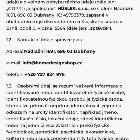
údajů a o volném pohybu těchto údajů (dále jen:
„GDPR”) je společnost
HÜSLER, s.r.o.
, se sídlem Nádražní
1691, 696 03 Dubňany, IČ: 45793379, zapsané v
obchodním rejstříku vedeném u Krajského soudu v
Brně, oddíl C, vložka 15564 (dále jen: „
správce
“).
1.2.
Kontaktní údaje správce jsou:
Adresa:
Nádražní 1691, 696 03 Dubňany
e-mail:
info@homedesignshop.cz
telefon:
+420 727 824 976
1.3.
Osobními údaji se rozumí veškeré informace o
identifikované nebo identifikovatelné fyzické osobě;
identifikovatelnou fyzickou osobou je fyzická osoba,
kterou lze přímo či nepřímo identifikovat, zejména
odkazem na určitý identifikátor, například jméno,
identifikační číslo, lokační údaje, síťový identifikátor
nebo na jeden či více zvláštních prvků fyzické,
fyziologické, genetické, psychické, ekonomické,
kulturní nebo společenské identity této fyzické osoby.