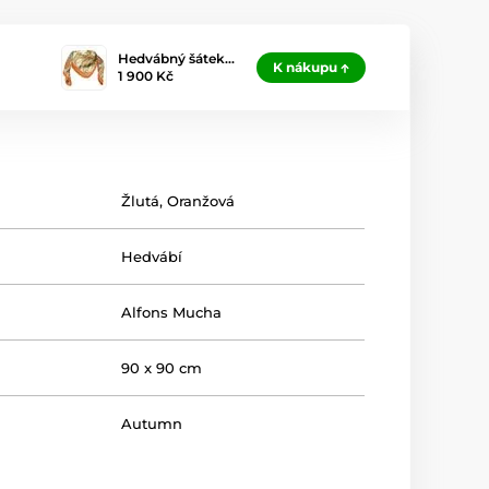
Hedvábný šátek…
K nákupu
1 900 Kč
Žlutá
,
Oranžová
Hedvábí
Alfons Mucha
90 x 90 cm
Autumn
ení
Celofánový obal