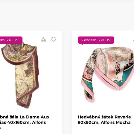
em: 2PLUS1
S kódem: 2PLUS1
bná šála La Dame Aux
Hedvábný šátek Reverie
ias 40x160cm, Alfons
90x90cm, Alfons Mucha
a