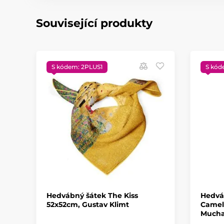
Související produkty
S kódem: 2PLUS1
S kód
Hedvábný šátek The Kiss
Hedvá
52x52cm, Gustav Klimt
Camel
Much