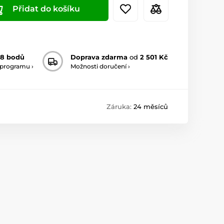
Přidat do košíku
38 bodů
Doprava zdarma
od
2 501 Kč
 programu ›
Možnosti doručení ›
Záruka:
24 měsíců