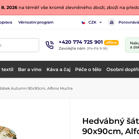
 8. 2026
na téměř vše kromě zlevněného zboží, zboží na předo
oprava
Věrnostní program
Porovnává
CZK
+420 774 725 901
offline
Naku
e
a zís
Zavolejte nám
(Po-Pá 9-16)
textil
Bar a víno
Káva a čaj
Péče o tělo
Osobní doplň
šátek Autumn 90x90cm, Alfons Mucha
Hedvábný šá
90x90cm, Al