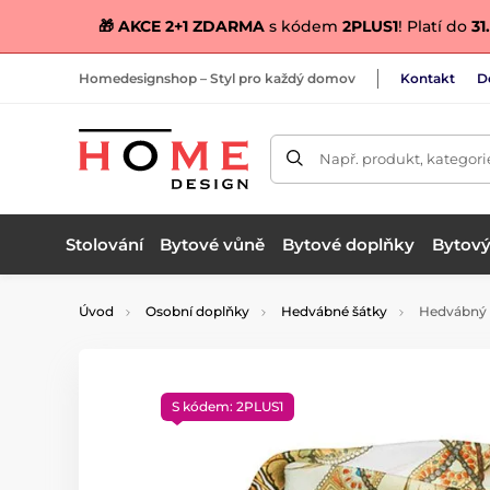
🎁 AKCE 2+1 ZDARMA
s kódem
2PLUS1
! Platí do
31.
Homedesignshop – Styl pro každý domov
Kontakt
D
Např. produkt, kategori
Stolování
Bytové vůně
Bytové doplňky
Bytový 
Úvod
Osobní doplňky
Hedvábné šátky
Hedvábný 
S kódem: 2PLUS1