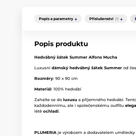
Popis a parametry
Příslušenství
(1)
Popis produktu
Hedvábný šátek Summer Alfons Mucha
Luxusní
dámský hedvábný šátek Summer
od če
Rozměry
: 90 x 90 cm
Materiál
: 100% hedvábí
Zahalte se do
luxusu
a příjemného hedvábí. Tent
každodennímu, ale i společenskému outfitu
eleg
létě
ochladí
.
PLUMERIA
je výrobcem a dodavatelem umělecky 