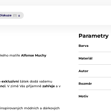
Diskuze
(0)
Parametry
Barva
ského malíře
Alfonse Muchy
Materiál
Autor
o
exkluzivní
šátek dodá vašemu
Rozměr
anci
. V zimě Vás příjemně
zahřeje
a v
Motiv
inspirovaných módních a dárkových
Originální obal/bal