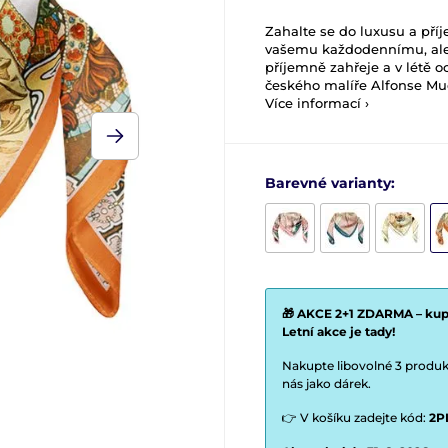
Zahalte se do luxusu a pří
vašemu každodennímu, ale 
příjemně zahřeje a v létě
českého malíře Alfonse Mu
Více informací ›
Barevné varianty:
🎁 AKCE 2+1 ZDARMA – kupt
Letní akce je tady!
Nakupte libovolné 3 produkt
nás jako dárek.
👉 V košíku zadejte kód:
2P