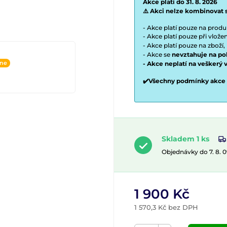
Akce platí do 31. 8. 2026
⚠️ Akci nelze kombinovat 
- Akce platí pouze na prod
- Akce platí pouze při vlož
- Akce platí pouze na zboží,
- Akce se
nevztahuje na po
ine
- Akce neplatí na veškerý 
✔️Všechny podmínky akce
Skladem 1 ks
Objednávky do 7. 8. 
1 900 Kč
1 570,3 Kč bez DPH