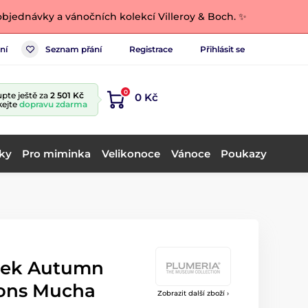
bjednávky a vánočních kolekcí Villeroy & Boch. ✨
ní
Seznam přání
Registrace
Přihlásit se
0
pte ještě za
2 501 Kč
0 Kč
kejte
dopravu zdarma
ky
Pro miminka
Velikonoce
Vánoce
Poukazy
tek Autumn
fons Mucha
Zobrazit další zboží ›