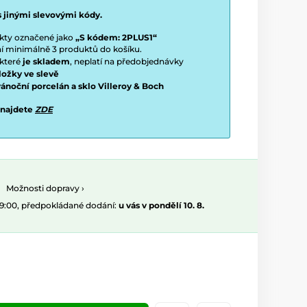
s jinými slevovými kódy.
ukty označené jako
„S kódem: 2PLUS1“
ení minimálně 3 produktů do košíku.
 které
je skladem
, neplatí na předobjednávky
ložky ve slevě
vánoční porcelán a sklo Villeroy & Boch
 najdete
ZDE
Možnosti dopravy ›
09:00, předpokládané dodání:
u vás v pondělí 10. 8.