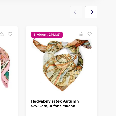
S kódem: 2PLUS1
N
S
Hedvábný šátek Autumn
He
52x52cm, Alfons Mucha
Fr