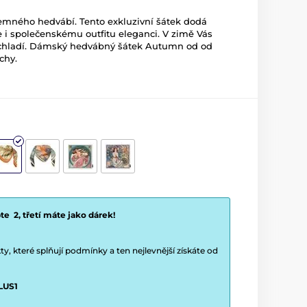
jemného hedvábí. Tento exkluzivní šátek dodá
i společenskému outfitu eleganci. V zimě Vás
 ochladí. Dámský hedvábný šátek Autumn od od
chy.
e 2, třetí máte jako dárek!
y, které splňují podmínky a ten nejlevnější získáte od
LUS1