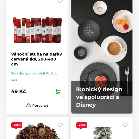
Vánoční stuha na dárky
červená 1ks, 200-400
cm
Skladem
,
v pondělí 10. 8. u
vás
Ikonický design
49 Kč
ve spolupráci s
Disney
Porovnat
-20%
-20%