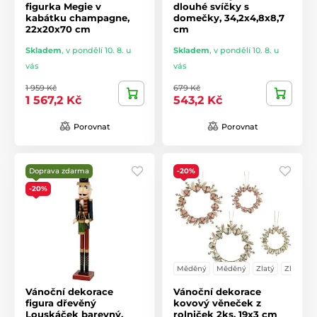
figurka Megie v
dlouhé svíčky s
kabátku champagne,
domečky, 34,2x4,8x8,7
22x20x70 cm
cm
Skladem
,
v pondělí 10. 8. u
Skladem
,
v pondělí 10. 8. u
vás
vás
1 959 Kč
679 Kč
1 567,2 Kč
543,2 Kč
Porovnat
Porovnat
Doprava zdarma
-20%
-20%
Měděný
Měděný
Zlatý
Zlatý
Vánoční dekorace
Vánoční dekorace
figura dřevěný
kovový věneček z
Louskáček barevný,
rolniček 2ks, 19x3 cm