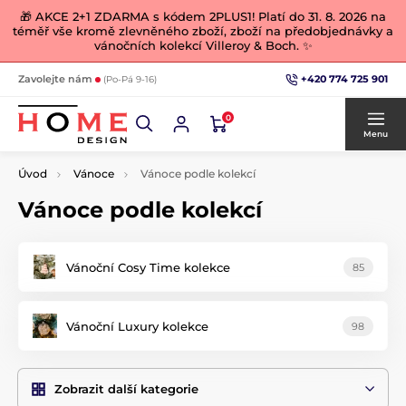
🎁 AKCE 2+1 ZDARMA s kódem 2PLUS1! Platí do 31. 8. 2026 na
téměř vše kromě zlevněného zboží, zboží na předobjednávky a
vánočních kolekcí Villeroy & Boch. ✨
+420 774 725 901
Zavolejte nám
(Po-Pá 9-16)
0
Menu
Úvod
Vánoce
Vánoce podle kolekcí
Vánoce podle kolekcí
Vánoční Cosy Time kolekce
85
Vánoční Luxury kolekce
98
Zobrazit další kategorie