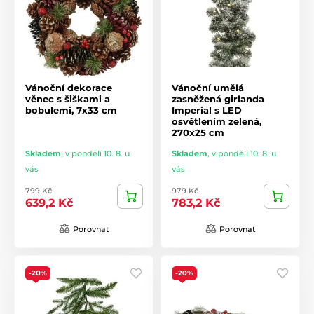
Vánoční dekorace
Vánoční umělá
věnec s šiškami a
zasněžená girlanda
bobulemi, 7x33 cm
Imperial s LED
osvětlením zelená,
270x25 cm
Skladem
,
v pondělí 10. 8. u
Skladem
,
v pondělí 10. 8. u
vás
vás
799 Kč
979 Kč
639,2 Kč
783,2 Kč
Porovnat
Porovnat
-20%
-20%