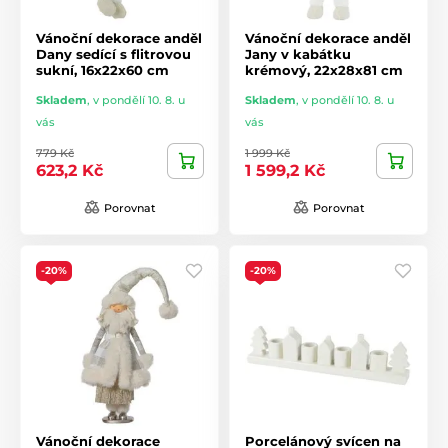
Vánoční dekorace anděl
Vánoční dekorace anděl
Dany sedící s flitrovou
Jany v kabátku
sukní, 16x22x60 cm
krémový, 22x28x81 cm
Skladem
,
v pondělí 10. 8. u
Skladem
,
v pondělí 10. 8. u
vás
vás
779 Kč
1 999 Kč
623,2 Kč
1 599,2 Kč
Porovnat
Porovnat
-20%
-20%
Vánoční dekorace
Porcelánový svícen na