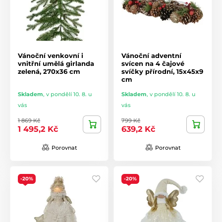
Vánoční venkovní i
Vánoční adventní
vnitřní umělá girlanda
svícen na 4 čajové
zelená, 270x36 cm
svíčky přírodní, 15x45x9
cm
Skladem
,
v pondělí 10. 8. u
Skladem
,
v pondělí 10. 8. u
vás
vás
1 869 Kč
799 Kč
1 495,2 Kč
639,2 Kč
Porovnat
Porovnat
-20%
-20%