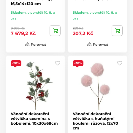
16,5x14x120 cm
Skladem
,
v pondělí 10. 8. u
Skladem
,
v pondělí 10. 8. u
vás
vás
9 599 Kč
259 Kč
7 679,2 Kč
207,2 Kč
Porovnat
Porovnat
-20%
-30%
Vánoční dekorační
Vánoční dekorační
větvička cesmína s
větvička s huňatými
bobulemi, 10x30x68cm
koulemi růžová, 12x70
cm