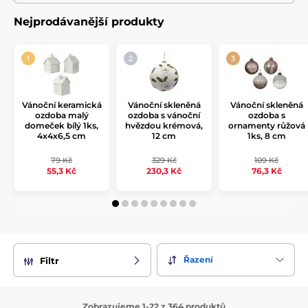
Nejprodávanější produkty
Vánoční keramická
Vánoční skleněná
Vánoční skleněná
ozdoba malý
ozdoba s vánoční
ozdoba s
domeček bílý 1ks,
hvězdou krémová,
ornamenty růžová
4x4x6,5 cm
12 cm
1ks, 8 cm
79 Kč
329 Kč
109 Kč
55,3 Kč
230,3 Kč
76,3 Kč
Řazení
Filtr
Zobrazujeme 1-22 z 364 produktů