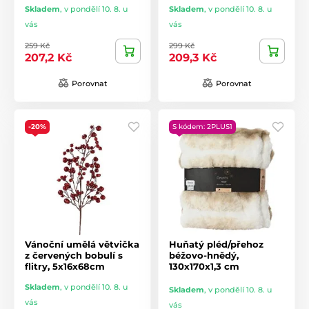
Skladem
,
v pondělí 10. 8. u
Skladem
,
v pondělí 10. 8. u
vás
vás
259 Kč
299 Kč
207,2 Kč
209,3 Kč
Porovnat
Porovnat
-20%
S kódem: 2PLUS1
Vánoční umělá větvička
Huňatý pléd/přehoz
z červených bobulí s
béžovo-hnědý,
flitry, 5x16x68cm
130x170x1,3 cm
Skladem
,
v pondělí 10. 8. u
Skladem
,
v pondělí 10. 8. u
vás
vás