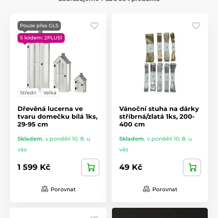
Pouze přes GLS
S kódem: 2PLUS1
Středn
Velká
Dřevěná lucerna ve
Vánoční stuha na dárky
tvaru domečku bílá 1ks,
stříbrná/zlatá 1ks, 200-
29-95 cm
400 cm
Skladem
,
v pondělí 10. 8. u
Skladem
,
v pondělí 10. 8. u
vás
vás
1 599 Kč
49 Kč
Porovnat
Porovnat