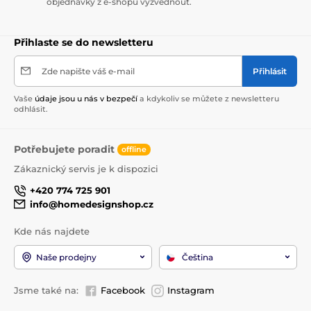
objednávky z e-shopu vyzvednout.
Přihlaste se do newsletteru
Zde napište váš e-mail
Přihlásit
Vaše
údaje jsou u nás v bezpečí
a kdykoliv se můžete z newsletteru
odhlásit.
Potřebujete poradit
offline
Zákaznický servis je k dispozici
+420 774 725 901
info@homedesignshop.cz
Kde nás najdete
Naše prodejny
Čeština
Jsme také na:
Facebook
Instagram