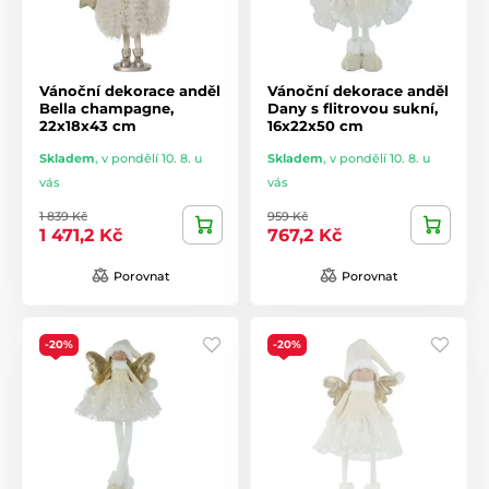
Vánoční dekorace anděl
Vánoční dekorace anděl
Bella champagne,
Dany s flitrovou sukní,
22x18x43 cm
16x22x50 cm
Skladem
,
v pondělí 10. 8. u
Skladem
,
v pondělí 10. 8. u
vás
vás
1 839 Kč
959 Kč
1 471,2 Kč
767,2 Kč
Porovnat
Porovnat
-20%
-20%