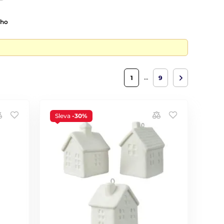
ího
…
1
9
Sleva
-30%