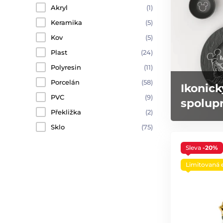
Akryl
(1)
Keramika
(5)
Kov
(5)
Plast
(24)
Polyresin
(11)
Porcelán
(58)
Ikonick
PVC
(9)
spolupr
Překližka
(2)
Sklo
(75)
Sleva
-20%
Limitovaná 