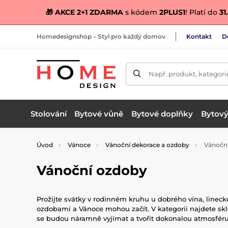
🎁 AKCE 2+1 ZDARMA
s kódem
2PLUS1
! Platí do
31.
Homedesignshop – Styl pro každý domov
Kontakt
D
Např. produkt, kategori
Stolování
Bytové vůně
Bytové doplňky
Bytový 
Úvod
Vánoce
Vánoční dekorace a ozdoby
Vánoční
Vánoční ozdoby
Prožijte svátky v rodinném kruhu u dobrého vína, linec
ozdobami a Vánoce mohou začít. V kategorii najdete s
se budou náramně vyjímat a tvořit dokonalou atmosféru.