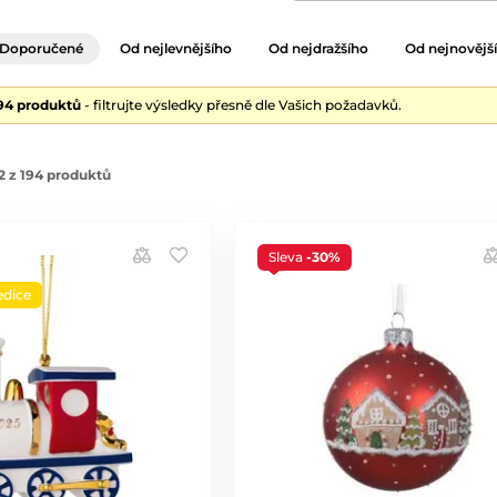
Doporučené
Od nejlevnějšího
Od nejdražšího
Od nejnovějš
194 produktů
- filtrujte výsledky přesně dle Vašich požadavků.
2 z 194 produktů
Sleva
-30%
edice