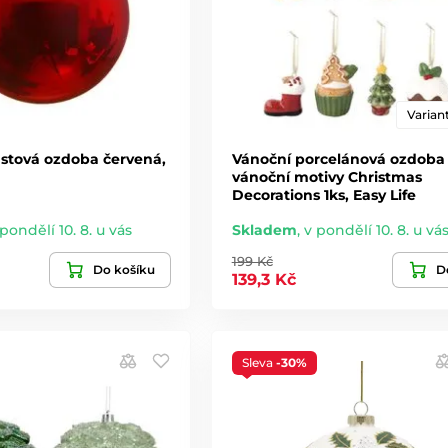
Variant
astová ozdoba červená,
Vánoční porcelánová ozdoba
vánoční motivy Christmas
Decorations 1ks, Easy Life
 pondělí 10. 8. u vás
Skladem
,
v pondělí 10. 8. u vá
199 Kč
Do košíku
De
139,3 Kč
Sleva
-30%