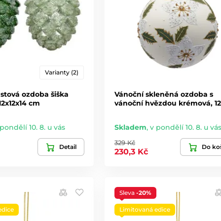
Varianty (2)
stová ozdoba šiška
Vánoční skleněná ozdoba s
 12x12x14 cm
vánoční hvězdou krémová, 1
 pondělí 10. 8. u vás
Skladem
,
v pondělí 10. 8. u vá
329 Kč
Detail
Do ko
230,3 Kč
Sleva
-20%
edice
Limitovaná edice