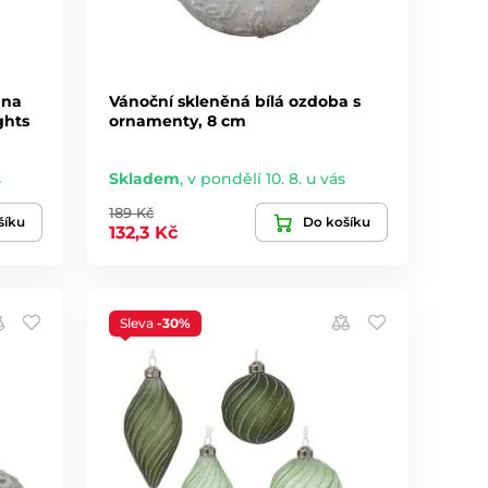
 na
Vánoční skleněná bílá ozdoba s
ghts
ornamenty, 8 cm
s
Skladem
,
v pondělí 10. 8. u vás
189 Kč
šíku
Do košíku
132,3 Kč
Sleva
-30%