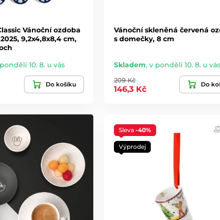
Classic Vánoční ozdoba
Vánoční skleněná červená o
2025, 9,2x4,8x8,4 cm,
s domečky, 8 cm
Boch
 pondělí 10. 8. u vás
Skladem
,
v pondělí 10. 8. u vá
209 Kč
Do košíku
Do ko
146,3 Kč
Sleva
-40%
Výprodej