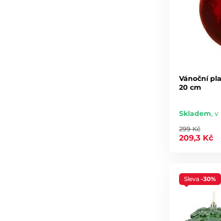
Vánoční pl
20 cm
Skladem
,
v
299 Kč
209,3 Kč
Sleva
-30%