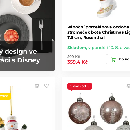
Vánoční porcelánová ozdoba
stromeček bota Christmas Li
7,5 cm, Rosenthal
Skladem
,
v pondělí 10. 8. u vá
ý design ve
599 Kč
áci s Disney
Do ko
359,4 Kč
Sleva
-30%
edice