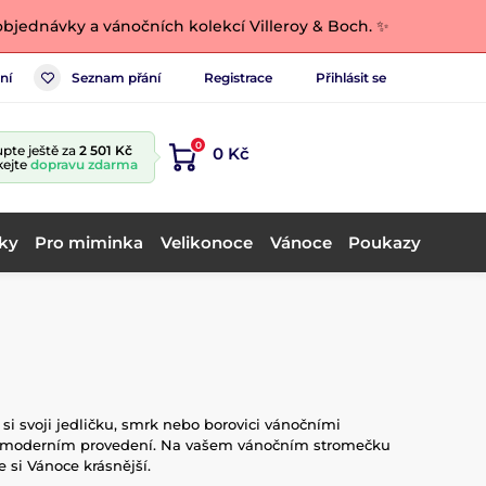
bjednávky a vánočních kolekcí Villeroy & Boch. ✨
ní
Seznam přání
Registrace
Přihlásit se
0
pte ještě za
2 501 Kč
0 Kč
kejte
dopravu zdarma
ky
Pro miminka
Velikonoce
Vánoce
Poukazy
i svoji jedličku, smrk nebo borovici vánočními
e i moderním provedení. Na vašem vánočním stromečku
 si Vánoce krásnější.