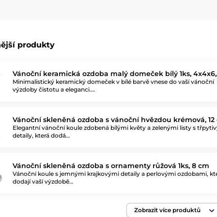
ější produkty
Vánoční keramická ozdoba malý domeček bílý 1ks, 4x4x6
Minimalistický keramický domeček v bílé barvě vnese do vaší vánoční
výzdoby čistotu a eleganci.…
Vánoční skleněná ozdoba s vánoční hvězdou krémová, 12
Elegantní vánoční koule zdobená bílými květy a zelenými listy s třpyti
detaily, která dodá…
Vánoční skleněná ozdoba s ornamenty růžová 1ks, 8 cm
Vánoční koule s jemnými krajkovými detaily a perlovými ozdobami, kt
dodají vaší výzdobě…
Zobrazit více produktů