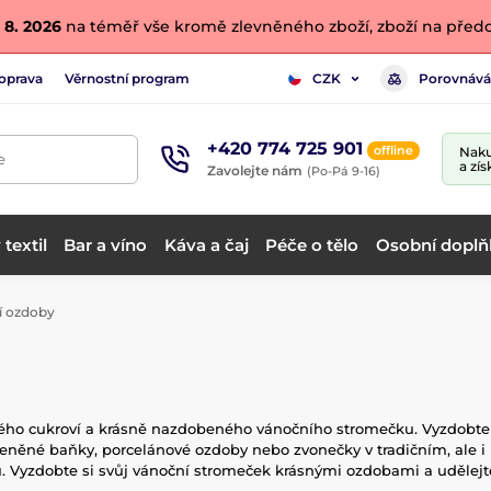
 8. 2026
na téměř vše kromě zlevněného zboží, zboží na předo
oprava
Věrnostní program
Porovnává
CZK
+420 774 725 901
offline
Naku
e
a zís
Zavolejte nám
(Po-Pá 9-16)
textil
Bar a víno
Káva a čaj
Péče o tělo
Osobní doplň
 ozdoby
kého cukroví a krásně nazdobeného vánočního stromečku. Vyzdobte s
kleněné baňky, porcelánové ozdoby nebo zvonečky v tradičním, al
 Vyzdobte si svůj vánoční stromeček krásnými ozdobami a udělejte