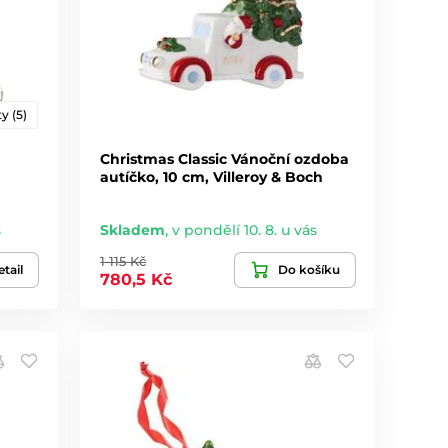
y (5)
Christmas Classic Vánoční ozdoba
autíčko, 10 cm, Villeroy & Boch
s
Skladem
,
v pondělí 10. 8. u vás
1 115 Kč
tail
Do košíku
780,5 Kč