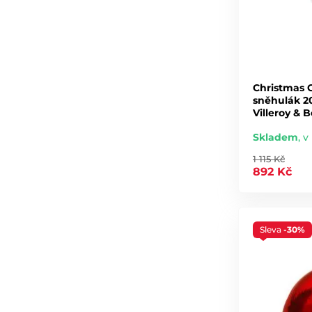
Christmas 
sněhulák 20
Villeroy & 
Skladem
,
v
1 115 Kč
892 Kč
Sleva
-30%