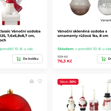
Variant
Classic Vánoční ozdoba
Vánoční skleněná ozdoba s
25, 7,6x6,8x8,7 cm,
ornamenty růžová 1ks, 8 cm
Boch
 pondělí 10. 8. u vás
Skladem
,
v pondělí 10. 8. u vá
109 Kč
Do košíku
De
76,3 Kč
Sleva
-30%