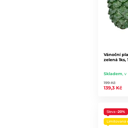
Vánoční pla
zelená 1ks,
Skladem
,
v
199 Kč
139,3 Kč
Sleva
-20%
Limitovaná 