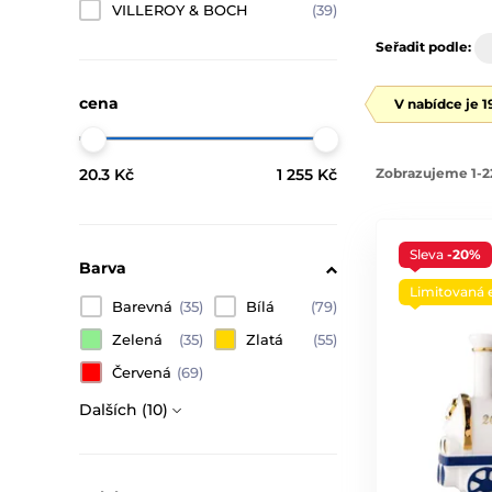
VILLEROY & BOCH
(39)
Seřadit podle:
cena
V nabídce je 
20.3 Kč
1 255 Kč
Zobrazujeme 1-2
Sleva
-20%
Barva
Limitovaná 
Barevná
(35)
Bílá
(79)
Zelená
(35)
Zlatá
(55)
Červená
(69)
Dalších (10)