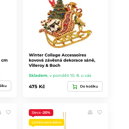
Winter Collage Accessoires
2 cm
kovová závěsná dekorace sáně,
Villeroy & Boch
s
Skladem
,
v pondělí 10. 8. u vás
šíku
475 Kč
Do košíku
Sleva
-20%
Limitovaná edice