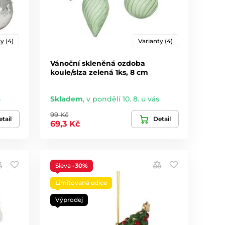
y (4)
Varianty (4)
Vánoční skleněná ozdoba
koule/slza zelená 1ks, 8 cm
s
Skladem
,
v pondělí 10. 8. u vás
99 Kč
tail
Detail
69,3 Kč
Sleva
-30%
Limitovaná edice
Výprodej