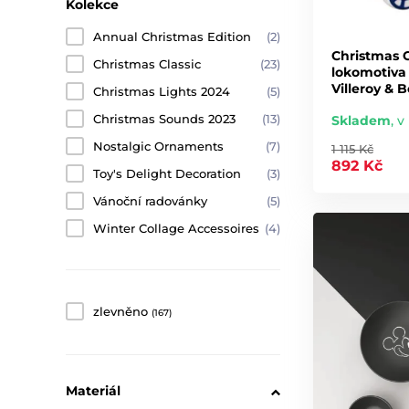
Kolekce
Annual Christmas Edition
(2)
Christmas 
Christmas Classic
(23)
lokomotiva 
Villeroy & 
Christmas Lights 2024
(5)
Christmas Sounds 2023
(13)
Skladem
,
v
Nostalgic Ornaments
(7)
1 115 Kč
892 Kč
Toy's Delight Decoration
(3)
Vánoční radovánky
(5)
Winter Collage Accessoires
(4)
zlevněno
(167)
Materiál