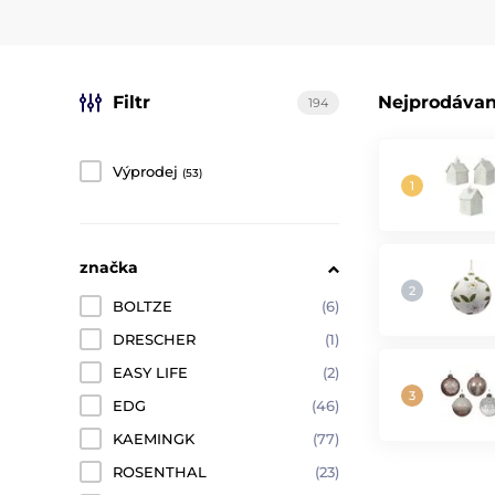
Filtr
Nejprodávan
194
Výprodej
(53)
značka
BOLTZE
(6)
DRESCHER
(1)
EASY LIFE
(2)
EDG
(46)
KAEMINGK
(77)
ROSENTHAL
(23)