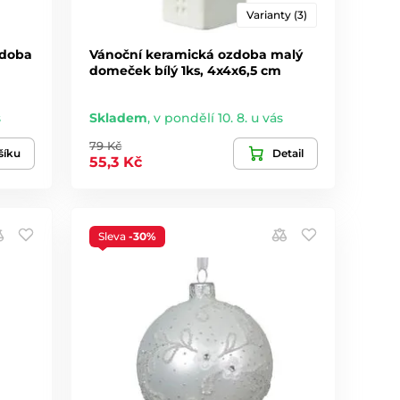
Varianty (3)
zdoba
Vánoční keramická ozdoba malý
domeček bílý 1ks, 4x4x6,5 cm
s
Skladem
,
v pondělí 10. 8. u vás
79 Kč
šíku
Detail
55,3 Kč
Sleva
-30%