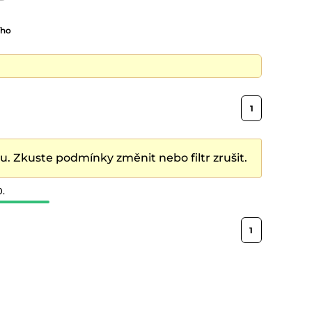
ího
1
. Zkuste podmínky změnit nebo filtr zrušit.
0.
1