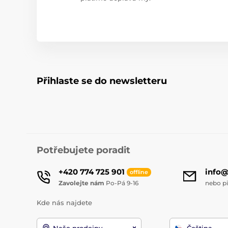
Přihlaste se do newsletteru
Potřebujete poradit
+420 774 725 901
info
offline
Zavolejte nám
Po-Pá 9-16
nebo p
Kde nás najdete
Naše prodejny
Čeština