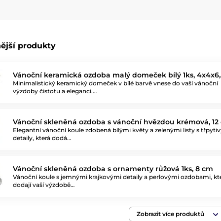
ější produkty
Vánoční keramická ozdoba malý domeček bílý 1ks, 4x4x6
Minimalistický keramický domeček v bílé barvě vnese do vaší vánoční
výzdoby čistotu a eleganci.…
Vánoční skleněná ozdoba s vánoční hvězdou krémová, 12
Elegantní vánoční koule zdobená bílými květy a zelenými listy s třpyti
detaily, která dodá…
Vánoční skleněná ozdoba s ornamenty růžová 1ks, 8 cm
Vánoční koule s jemnými krajkovými detaily a perlovými ozdobami, kt
dodají vaší výzdobě…
Zobrazit více produktů