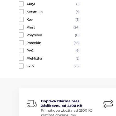
Akryl
(1)
Keramika
(5)
Kov
(5)
Plast
(24)
Polyresin
(11)
Porcelán
(58)
PVC
(9)
Překližka
(2)
Sklo
(75)
Doprava zdarma přes
Zásilkovnu od 2500 Kč
Při nákupu zboží nad 2500 Kč
platíme dopravu my.