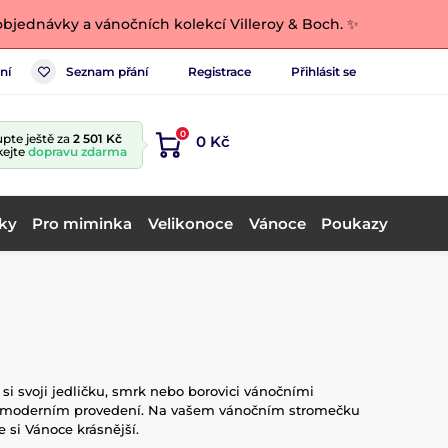
bjednávky a vánočních kolekcí Villeroy & Boch. ✨
ní
Seznam přání
Registrace
Přihlásit se
0
pte ještě za
2 501 Kč
0 Kč
kejte
dopravu zdarma
ky
Pro miminka
Velikonoce
Vánoce
Poukazy
i svoji jedličku, smrk nebo borovici vánočními
e i moderním provedení. Na vašem vánočním stromečku
 si Vánoce krásnější.