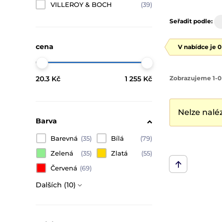
VILLEROY & BOCH
(39)
Seřadit podle:
cena
V nabídce je 
20.3 Kč
1 255 Kč
Zobrazujeme 1-0
Nelze nalé
Barva
Barevná
(35)
Bílá
(79)
Zelená
(35)
Zlatá
(55)
Červená
(69)
Dalších (10)