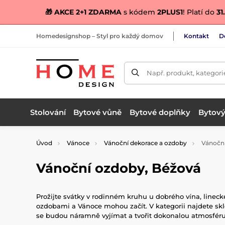
🎁 AKCE 2+1 ZDARMA
s kódem
2PLUS1
! Platí do
31.
Homedesignshop – Styl pro každý domov
Kontakt
D
Např. produkt, kategori
Stolování
Bytové vůně
Bytové doplňky
Bytový 
Úvod
Vánoce
Vánoční dekorace a ozdoby
Vánoční
Vánoční ozdoby, Béžová
Prožijte svátky v rodinném kruhu u dobrého vína, linec
ozdobami a Vánoce mohou začít. V kategorii najdete s
se budou náramně vyjímat a tvořit dokonalou atmosféru.