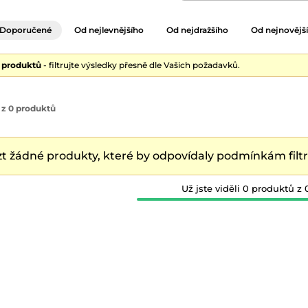
Doporučené
Od nejlevnějšího
Od nejdražšího
Od nejnovějš
0 produktů
- filtrujte výsledky přesně dle Vašich požadavků.
 z 0 produktů
zt žádné produkty, které by odpovídaly podmínkám filtru
Už jste viděli 0 produktů z 