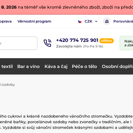
 8. 2026
na téměř vše kromě zlevněného zboží, zboží na předo
oprava
Věrnostní program
Porovnává
CZK
+420 774 725 901
offline
Naku
e
a zís
Zavolejte nám
(Po-Pá 9-16)
textil
Bar a víno
Káva a čaj
Péče o tělo
Osobní doplň
 ozdoby
kého cukroví a krásně nazdobeného vánočního stromečku. Vyzdobte s
kleněné baňky, porcelánové ozdoby nebo zvonečky v tradičním, al
 Vyzdobte si svůj vánoční stromeček krásnými ozdobami a udělejte