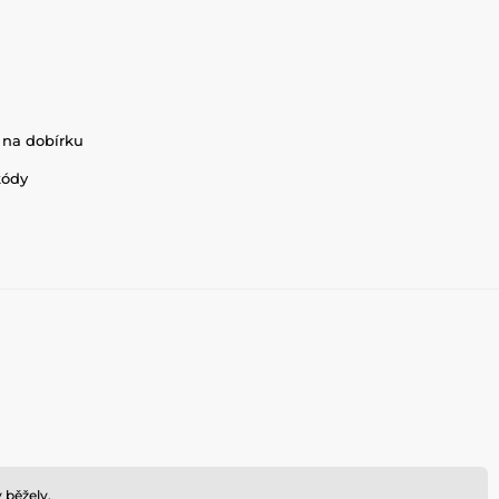
 na dobírku
kódy
 běžely.