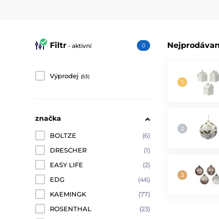
Filtr
Nejprodávan
- aktivní
0
Výprodej
(53)
značka
BOLTZE
(6)
DRESCHER
(1)
EASY LIFE
(2)
EDG
(46)
KAEMINGK
(77)
ROSENTHAL
(23)