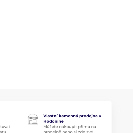
Vlastní kamenná prodejna v
Hodoníně
tovat
Můžete nakoupit přímo na
atu.
prodejně nebo si zde své