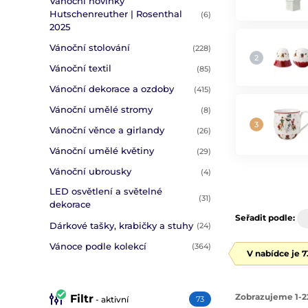
Vánoční novinky
Hutschenreuther | Rosenthal
(6)
2025
Vánoční stolování
(228)
Vánoční textil
(85)
Vánoční dekorace a ozdoby
(415)
Vánoční umělé stromy
(8)
Vánoční věnce a girlandy
(26)
Vánoční umělé květiny
(29)
Vánoční ubrousky
(4)
LED osvětlení a světelné
(31)
dekorace
Seřadit podle:
Dárkové tašky, krabičky a stuhy
(24)
Vánoce podle kolekcí
(364)
V nabídce je 
Zobrazujeme 1-2
Filtr
- aktivní
73