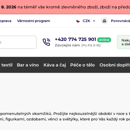
 8. 2026
na téměř vše kromě zlevněného zboží, zboží na předo
oprava
Věrnostní program
Porovnává
CZK
+420 774 725 901
online
Naku
e
a zís
Zavolejte nám
(Po-Pá 9-16)
textil
Bar a víno
Káva a čaj
Péče o tělo
Osobní doplň
apomenutelných okamžiků. Prožijte nejkouzelnější období v roce s t
, figurkami, ozdobami, věnci a světýlky, které pro Vás každý rok p