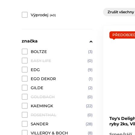
Zrušit všechny 
Výprodej
(40)
PŘEDOBJE
značka
BOLTZE
(3)
EASY LIFE
(0)
EDG
(9)
EGO DEKOR
(1)
GILDE
(2)
GOLDBACH
(0)
KAEMINGK
(22)
ROSENTHAL
(0)
Toy's Delig
ryby 2ks, V
SANDER
(28)
VILLEROY & BOCH
(8)
Srpen/září