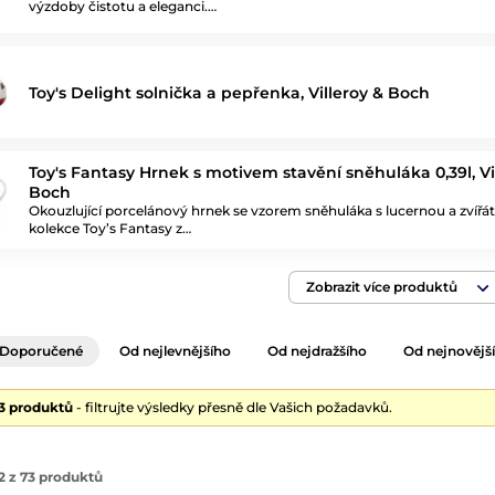
výzdoby čistotu a eleganci.…
Toy's Delight solnička a pepřenka, Villeroy & Boch
Toy's Fantasy Hrnek s motivem stavění sněhuláka 0,39l, Vi
Boch
Okouzlující porcelánový hrnek se vzorem sněhuláka s lucernou a zvířát
kolekce Toy’s Fantasy z…
Zobrazit více produktů
Doporučené
Od nejlevnějšího
Od nejdražšího
Od nejnovějš
73 produktů
- filtrujte výsledky přesně dle Vašich požadavků.
2 z 73 produktů