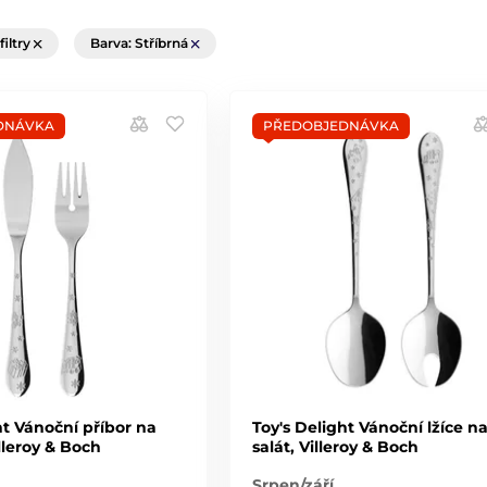
filtry
Barva: Stříbrná
DNÁVKA
PŘEDOBJEDNÁVKA
ht Vánoční příbor na
Toy's Delight Vánoční lžíce n
illeroy & Boch
salát, Villeroy & Boch
Srpen/září