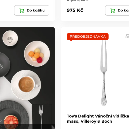
975 Kč
Do košíku
Do ko
PŘEDOBJEDNÁVKA
Toy's Delight Vánoční vidličk
maso, Villeroy & Boch