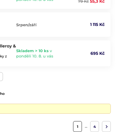
55,3 Kč
79 Kč
1 115 Kč
Srpen/září
lleroy &
Skladem > 10 ks
v
695 Kč
pondělí 10. 8. u vás
ky z
ího
…
1
4