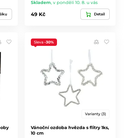
Skladem
,
v pondělí 10. 8. u vás
49 Kč
šíku
Detail
Sleva
-30%
Varianty (3)
doby
Vánoční ozdoba hvězda s flitry 1ks,
10 cm