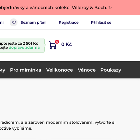
bjednávky a vánočních kolekcí Villeroy & Boch. ✨
ní
Seznam přání
Registrace
Přihlásit se
0
pte ještě za
2 501 Kč
0 Kč
kejte
dopravu zdarma
ky
Pro miminka
Velikonoce
Vánoce
Poukazy
radičním, ale zároveň moderním stolováním, vytvořte si
octivě vybíráme.