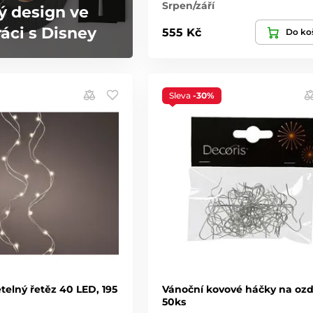
Srpen/září
ý design ve
áci s Disney
555 Kč
Do ko
Sleva
-30%
telný řetěz 40 LED, 195
Vánoční kovové háčky na oz
50ks