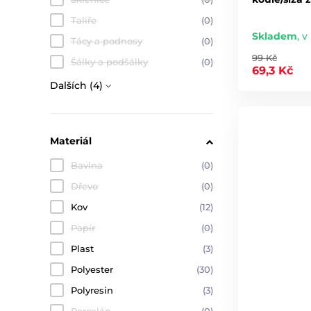
Talíře
(0)
Skladem
,
v
Tácy a podnosy
(0)
99 Kč
Šálky a podšálky
(0)
69,3 Kč
Dalších (4)
Materiál
Bavlna
(0)
Dřevo
(0)
Kov
(12)
Papír
(0)
Plast
(3)
Polyester
(30)
Polyresin
(3)
Porcelán
(0)