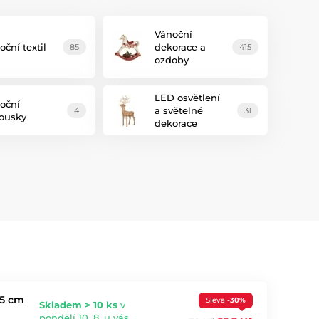
Vánoční
oční textil
dekorace a
85
415
ozdoby
LED osvětlení
oční
a světelné
4
31
ousky
dekorace
,5 cm
Sleva
-30%
Skladem > 10 ks
v
pondělí 10. 8. u vás