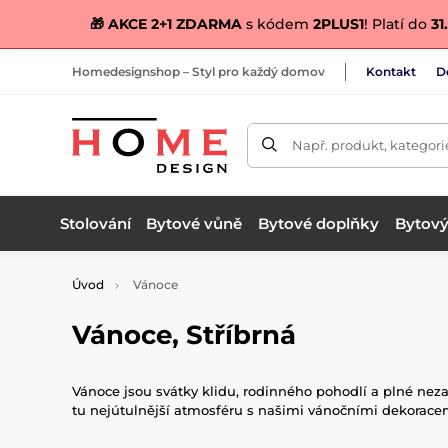
🎁 AKCE 2+1 ZDARMA
s kódem
2PLUS1
! Platí do
31.
Homedesignshop – Styl pro každý domov
Kontakt
D
Např. produkt, kategori
Stolování
Bytové vůně
Bytové doplňky
Bytový 
Úvod
Vánoce
Vánoce, Stříbrná
Vánoce jsou svátky klidu, rodinného pohodlí a plné nez
tu nejútulnější atmosféru s našimi vánočními dekoracemi