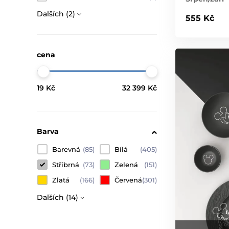
Dalších (2)
555 Kč
cena
19 Kč
32 399 Kč
Barva
Barevná
(85)
Bílá
(405)
Stříbrná
(73)
Zelená
(151)
Zlatá
(166)
Červená
(301)
Dalších (14)