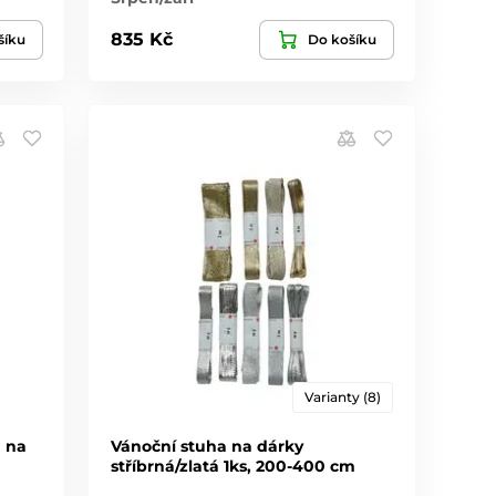
835 Kč
šíku
Do košíku
Varianty (8)
a na
Vánoční stuha na dárky
stříbrná/zlatá 1ks, 200-400 cm