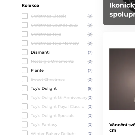
Ikonick
Kolekce
spolupr
Christmas Classic
(0)
Christmas Sounds 2023
(0)
Christmas Toys
(0)
Christmas Toys Memory
(0)
Diamanti
(7)
Nostalgic Ornaments
(0)
Piante
(7)
Sweet Christmas
(0)
Toy's Delight
(8)
Toy's Delight 15. Anniversary
(0)
Toy's Delight Royal Classic
(0)
Toy's Delight Specials
(0)
Toy's Fantasy
(0)
Vánoční svě
cm
Winter Bakery Delight
(0)