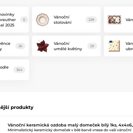
novinky
Vánoční
reuther
Ván
6
228
stolování
hal 2025
věnce
Vánoční
Ván
26
29
y
umělé květiny
ubr
odle
364
ější produkty
Vánoční keramická ozdoba malý domeček bílý 1ks, 4x4x6
Minimalistický keramický domeček v bílé barvě vnese do vaší vánoční