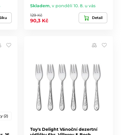
s
Skladem
,
v pondělí 10. 8. u vás
129 Kč
šíku
Detail
90,3 Kč
y (2)
Toy's Delight Vánoční dezertní
s, 16
vidličky 6ks, Villeroy & Boch