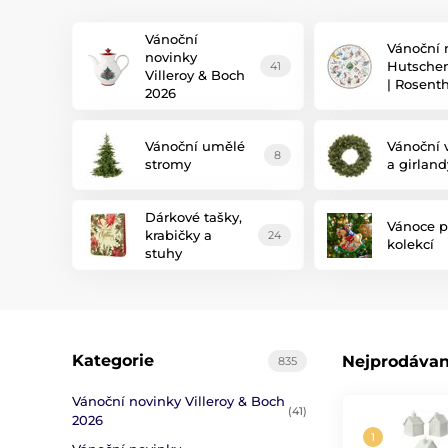
Vánoční
Vánoční 
novinky
Hutschen
41
Villeroy & Boch
| Rosent
2026
Vánoční umělé
Vánoční 
8
stromy
a girland
Dárkové tašky,
Vánoce p
krabičky a
24
kolekcí
stuhy
Kategorie
Nejprodávan
835
Vánoční novinky Villeroy & Boch
(41)
2026