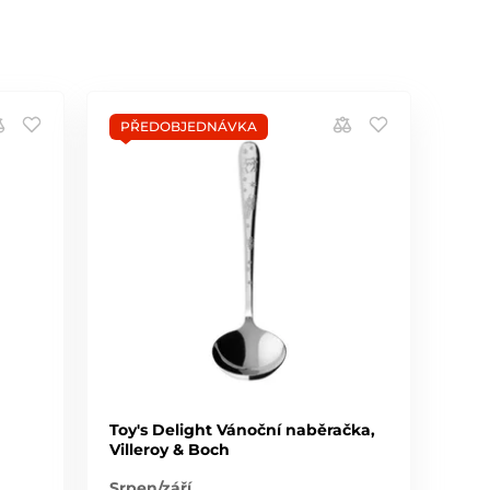
PŘEDOBJEDNÁVKA
a
Toy's Delight Vánoční naběračka,
Villeroy & Boch
Srpen/září