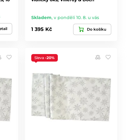
s
Skladem
,
v pondělí 10. 8. u vás
tail
1 395 Kč
Do košíku
Sleva
-20%