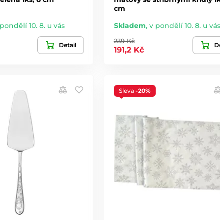
cm
 pondělí 10. 8. u vás
Skladem
,
v pondělí 10. 8. u vá
239 Kč
Detail
De
191,2 Kč
Sleva
-20%