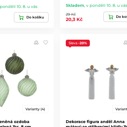
Skladem
,
v pondělí 10. 8. u vá
 pondělí 10. 8. u vás
29 Kč
Do ko
Do košíku
20,3 Kč
Sleva
-20%
Varianty (4)
Variant
leněná ozdoba
Dekorace figura anděl Anna
zelená 1ks, 8 cm
mátový se stříbrnými křídly 1k