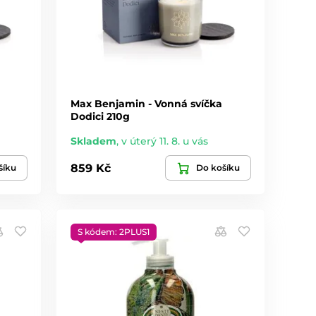
Max Benjamin - Vonná svíčka
Dodici 210g
Skladem
,
v úterý 11. 8. u vás
859 Kč
šíku
Do košíku
S kódem: 2PLUS1