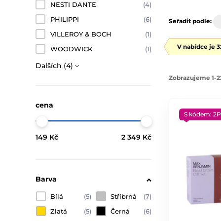
NESTI DANTE
(4)
PHILIPPI
(6)
Seřadit podle:
VILLEROY & BOCH
(1)
V nabídce je 
WOODWICK
(1)
Dalších (4)
Zobrazujeme 1-2
cena
S kódem: 2P
149 Kč
2 349 Kč
Barva
Bílá
(5)
Stříbrná
(7)
Zlatá
(5)
Černá
(6)