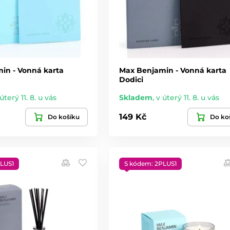
in - Vonná karta
Max Benjamin - Vonná karta
Dodici
úterý 11. 8. u vás
Skladem
,
v úterý 11. 8. u vás
149 Kč
Do košíku
Do ko
LUS1
S kódem: 2PLUS1