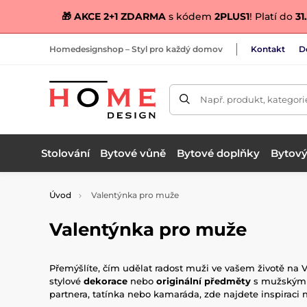
🎁 AKCE 2+1 ZDARMA
s kódem
2PLUS1
! Platí do
31.
Homedesignshop – Styl pro každý domov
Kontakt
D
Např. produkt, kategori
Stolování
Bytové vůně
Bytové doplňky
Bytový 
Úvod
Valentýnka pro muže
Valentýnka pro muže
Přemýšlíte, čím udělat radost muži ve vašem životě na 
stylové
dekorace
nebo
originální předměty
s mužským ch
partnera, tatínka nebo kamaráda, zde najdete inspiraci n