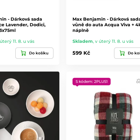
in - Dárková sada
Max Benjamin - Dárková sad
e Lavender, Dodici,
vůně do auta Acqua Viva + 4
 3x75ml
náplně
úterý 11. 8. u vás
Skladem
,
v úterý 11. 8. u vás
599 Kč
Do košíku
Do ko
S kódem: 2PLUS1