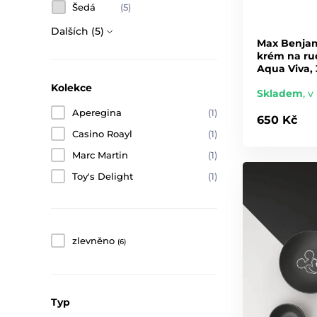
Šedá
(5)
Dalších (5)
Max Benjam
krém na ruc
Aqua Viva,
Kolekce
Skladem
,
v 
Aperegina
(1)
650 Kč
Casino Roayl
(1)
Marc Martin
(1)
Toy's Delight
(1)
zlevněno
(6)
Typ