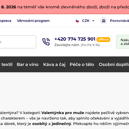
 8. 2026
na téměř vše kromě zlevněného zboží, zboží na předo
oprava
Věrnostní program
Porovnává
CZK
+420 774 725 901
offline
Naku
e
a zís
Zavolejte nám
(Po-Pá 9-16)
textil
Bar a víno
Káva a čaj
Péče o tělo
Osobní doplň
Valentýna? V kategorii
Valentýnka pro muže
najdete pečlivě vybrané
arakterem – vše je navrženo tak, aby splnilo očekávání a vyjádřilo
a dárek, který je
osobitý
a
jedinečný
. Překvapte ho něčím výjimečn