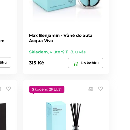
Max Benjamin - Vůně do auta
cm
Acqua Viva
Skladem
,
v úterý 11. 8. u vás
šíku
315 Kč
Do košíku
S kódem: 2PLUS1