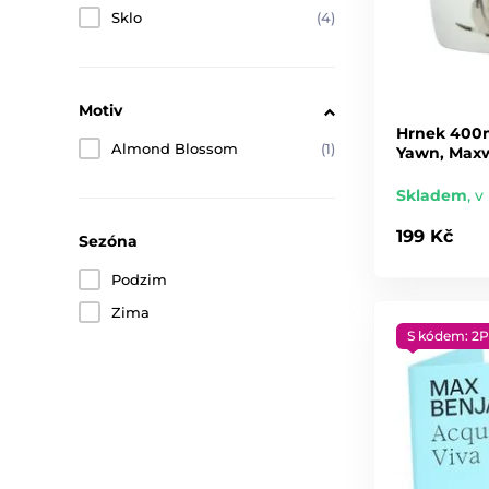
Sklo
(4)
Motiv
Hrnek 400m
Almond Blossom
(1)
Yawn, Maxw
Skladem
,
v 
199 Kč
Sezóna
Podzim
Zima
S kódem: 2P