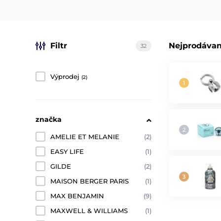
Filtr
Nejprodávan
32
Výprodej
(2)
značka
AMELIE ET MELANIE
(2)
EASY LIFE
(1)
GILDE
(2)
MAISON BERGER PARIS
(1)
MAX BENJAMIN
(9)
MAXWELL & WILLIAMS
(1)