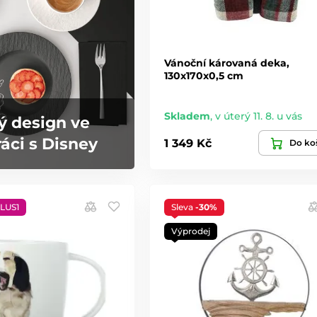
Vánoční károvaná deka,
130x170x0,5 cm
Skladem
,
v úterý 11. 8. u vás
ý design ve
áci s Disney
1 349 Kč
Do ko
LUS1
Sleva
-30%
Výprodej