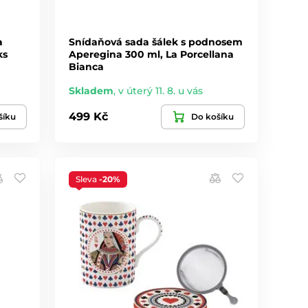
a
Snídaňová sada šálek s podnosem
ks
Aperegina 300 ml, La Porcellana
Bianca
Skladem
,
v úterý 11. 8. u vás
499 Kč
šíku
Do košíku
Sleva
-20%