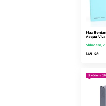
Max Benjam
Acqua Viva
Skladem
,
v 
149 Kč
S kódem: 2P