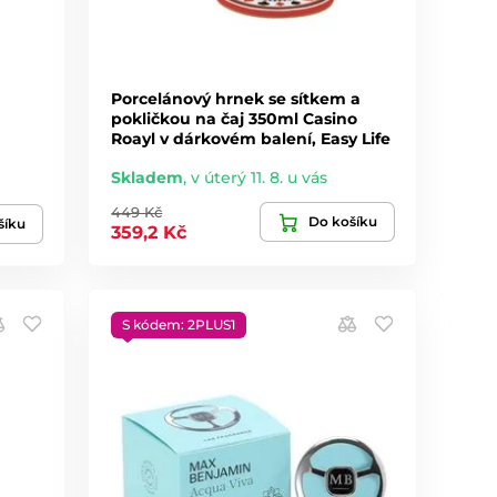
Porcelánový hrnek se sítkem a
pokličkou na čaj 350ml Casino
Roayl v dárkovém balení, Easy Life
Skladem
,
v úterý 11. 8. u vás
449 Kč
Do košíku
šíku
359,2 Kč
S kódem: 2PLUS1