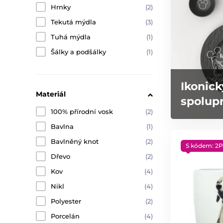
Hrnky
(2)
Tekutá mýdla
(3)
Tuhá mýdla
(1)
Šálky a podšálky
(1)
Ikonick
Materiál
spolupr
100% přírodní vosk
(2)
Bavlna
(1)
Bavlněný knot
(2)
S kódem: 2P
Dřevo
(2)
Kov
(4)
Nikl
(4)
Polyester
(2)
Porcelán
(4)