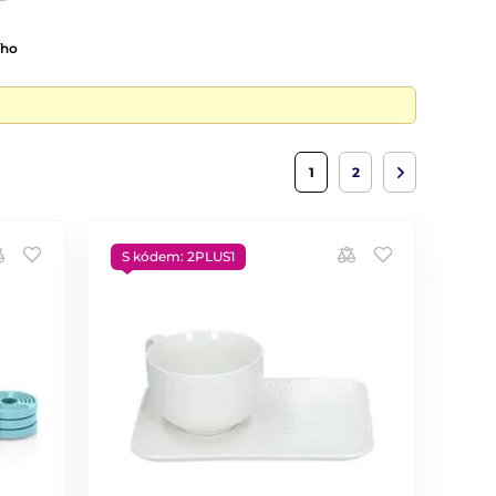
ího
1
2
S kódem: 2PLUS1