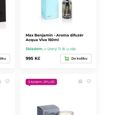
Max Benjamin - Aroma difuzér
Acqua Viva 150ml
Skladem
,
v úterý 11. 8. u vás
995 Kč
šíku
Do košíku
S kódem: 2PLUS1