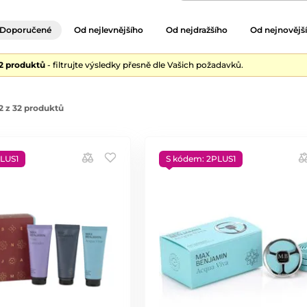
Doporučené
Od nejlevnějšího
Od nejdražšího
Od nejnovějš
32 produktů
- filtrujte výsledky přesně dle Vašich požadavků.
2 z 32 produktů
LUS1
S kódem: 2PLUS1