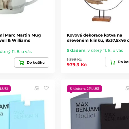
l Marc Martin Mug
Kovová dekorace kotva na
ell & Williams
dřevěném klínku, 8x37,5x46 
Skladem
,
v úterý 11. 8. u vás
úterý 11. 8. u vás
1 399 Kč
Do ko
Do košíku
979,3 Kč
LUS1
S kódem: 2PLUS1