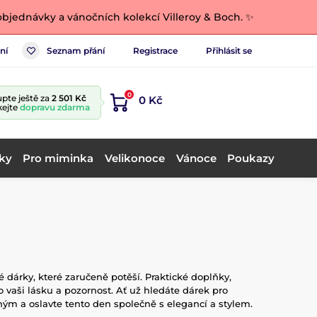
bjednávky a vánočních kolekcí Villeroy & Boch. ✨
ní
Seznam přání
Registrace
Přihlásit se
0
pte ještě za
2 501 Kč
0 Kč
kejte
dopravu zdarma
ky
Pro miminka
Velikonoce
Vánoce
Poukazy
 dárky, které zaručeně potěší. Praktické doplňky,
 vaši lásku a pozornost. Ať už hledáte dárek pro
ým a oslavte tento den společně s elegancí a stylem.