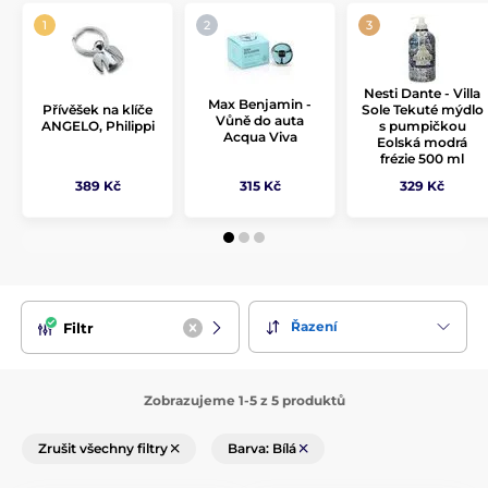
Nesti Dante - Villa
Max Benjamin -
Přívěšek na klíče
Sole Tekuté mýdlo
Vůně do auta
ANGELO, Philippi
s pumpičkou
Acqua Viva
Eolská modrá
frézie 500 ml
389 Kč
315 Kč
329 Kč
Řazení
Filtr
Zobrazujeme 1-5 z 5 produktů
Zrušit všechny filtry
Barva: Bílá