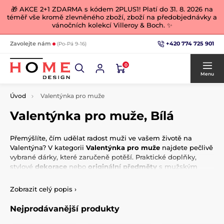
🎁 AKCE 2+1 ZDARMA s kódem 2PLUS1! Platí do 31. 8. 2026 na
téměř vše kromě zlevněného zboží, zboží na předobjednávky a
vánočních kolekcí Villeroy & Boch. ✨
+420 774 725 901
Zavolejte nám
(Po-Pá 9-16)
0
Menu
Úvod
Valentýnka pro muže
Valentýnka pro muže, Bílá
Přemýšlíte, čím udělat radost muži ve vašem životě na
Valentýna? V kategorii
Valentýnka pro muže
najdete pečlivě
vybrané dárky, které zaručeně potěší. Praktické doplňky,
stylové
dekorace
nebo
originální předměty
s mužským
charakterem – vše je navrženo tak, aby splnilo očekávání a
vyjádřilo vaši lásku a pozornost. Ať už hledáte dárek pro
Zobrazit celý popis
›
partnera, tatínka nebo kamaráda, zde najdete inspiraci na
dárek, který je
osobitý
a
jedinečný
. Překvapte ho něčím
Nejprodávanější produkty
výjimečným a oslavte tento den společně s elegancí a
stylem.