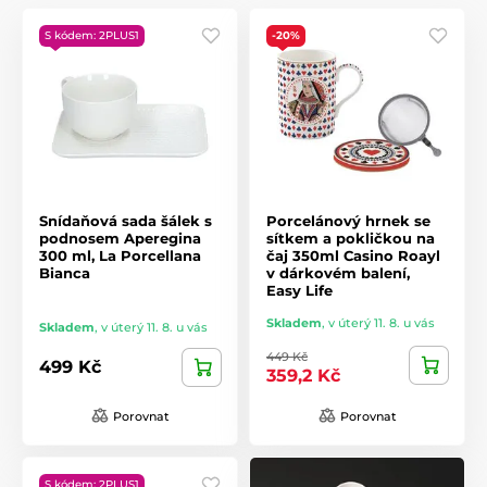
S kódem: 2PLUS1
-20%
Snídaňová sada šálek s
Porcelánový hrnek se
podnosem Aperegina
sítkem a pokličkou na
300 ml, La Porcellana
čaj 350ml Casino Roayl
Bianca
v dárkovém balení,
Easy Life
Skladem
,
v úterý 11. 8. u vás
Skladem
,
v úterý 11. 8. u vás
449 Kč
499 Kč
359,2 Kč
Porovnat
Porovnat
S kódem: 2PLUS1