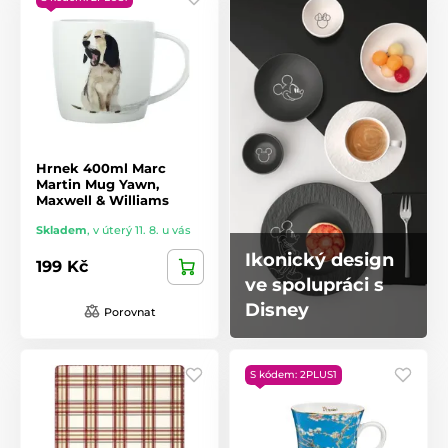
Hrnek 400ml Marc
Martin Mug Yawn,
Maxwell & Williams
Skladem
,
v úterý 11. 8. u vás
Ikonický design
199 Kč
ve spolupráci s
Disney
Porovnat
S kódem: 2PLUS1