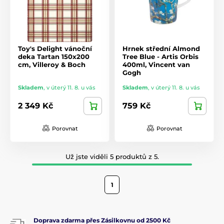
Toy's Delight vánoční
Hrnek střední Almond
deka Tartan 150x200
Tree Blue - Artis Orbis
cm, Villeroy & Boch
400ml, Vincent van
Gogh
Skladem
,
v úterý 11. 8. u vás
Skladem
,
v úterý 11. 8. u vás
2 349 Kč
759 Kč
Porovnat
Porovnat
Už jste viděli 5 produktů z 5.
1
Doprava zdarma přes Zásilkovnu od 2500 Kč