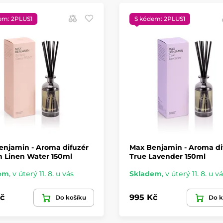
em: 2PLUS1
S kódem: 2PLUS1
enjamin - Aroma difuzér
Max Benjamin - Aroma di
h Linen Water 150ml
True Lavender 150ml
em
,
v úterý 11. 8. u vás
Skladem
,
v úterý 11. 8. u v
č
995 Kč
Do košíku
Do k