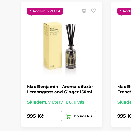
S kódem: 2PLUS1
S kód
Max Benjamin - Aroma difuzér
Max B
Lemongrass and Ginger 150ml
Frenc
Skladem
,
v úterý 11. 8. u vás
Sklad
995 Kč
995 K
Do košíku