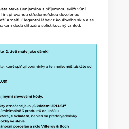
světa Maxe Benjamina s příjemnou svěží vůní
ní inspirovanou středomořskou dovolenou
eží Amalfi. Elegantní láhev z kouřového skla a se
nakem dodá difuzéru sofistikovaný vzhled.
e 2, třetí máte jako dárek!
y, které splňují podmínky a ten nejlevnější získáte od
LUS1
s jinými slevovými kódy.
ukty označené jako
„S kódem: 2PLUS1“
ení minimálně 3 produktů do košíku.
 které
je skladem
, neplatí na předobjednávky
ložky ve slevě
vánoční porcelán a sklo Villeroy & Boch