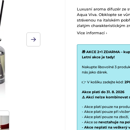
Luxusní aroma difuzér ze 
Aqua Viva. Obklopte se vů
strávenou na italském pobř
zlatým charakteristickým z
Více informací ›
🎁 AKCE 2+1 ZDARMA – kupt
Letní akce je tady!
Nakupte libovolné 3 produkt
nás jako dárek.
👉 V košíku zadejte kód:
2P
Akce platí do 31. 8. 2026
⚠️ Akci nelze kombinovat 
- Akce platí pouze na prod
- Akce platí pouze při vlož
- Akce platí pouze na zboží,
- Akce se
nevztahuje na po
- Akce neplatí na veškerý 