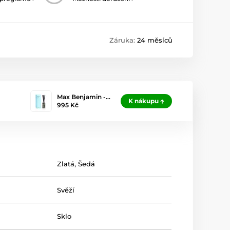
Záruka:
24 měsíců
Max Benjamin -…
K nákupu
995 Kč
Zlatá
,
Šedá
Svěží
Sklo