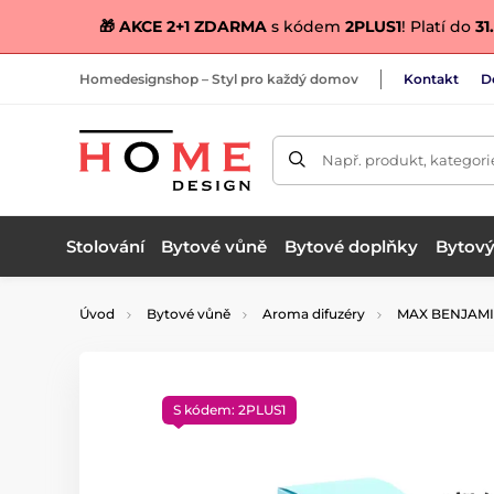
🎁 AKCE 2+1 ZDARMA
s kódem
2PLUS1
! Platí do
31.
Homedesignshop – Styl pro každý domov
Kontakt
D
Např. produkt, kategori
Stolování
Bytové vůně
Bytové doplňky
Bytový 
Úvod
Bytové vůně
Aroma difuzéry
MAX BENJAM
S kódem: 2PLUS1