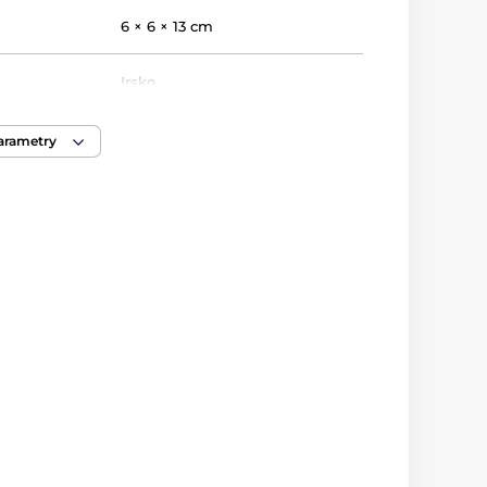
6 × 6 × 13 cm
Irsko
150 ml
parametry
531 g
min. 4 měsíce
ení
Dárková krabička