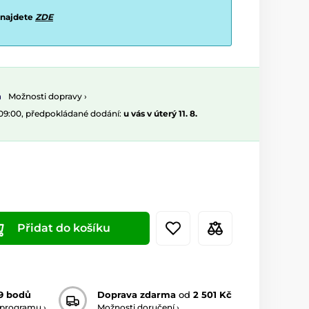
 najdete
ZDE
Možnosti dopravy ›
 09:00, předpokládané dodání:
u vás v úterý 11. 8.
Přidat do košíku
9 bodů
Doprava zdarma
od
2 501 Kč
 programu ›
Možnosti doručení ›