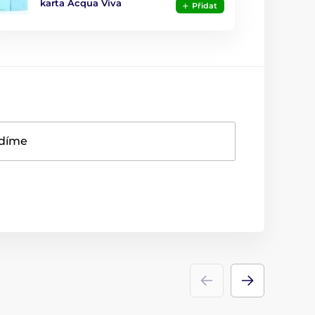
karta Acqua Viva
Přidat
adíme