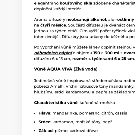
elegantního
kouřového skla
zdobené charakteris
doplnění každý interiér.
Aroma difuzéry
neobsahují alkohol
, ale
rostlinný
na
čtyři měsíce
. Součástí difuzéru je dvanáct čern
jednou za týden otáčí. Čím vyšší počet tyčinek vlo
intenzivnější. Difuzéry jsou určeny do běžného pr
Po vyprchání vůně můžete láhev doplnit stejnou vů
náhradních náplní
o objemu
150
a
300 ml
s
dvace
difuzéru 6 x 13 cm,
rozměr s tyčinkami 6 x 25 cm
.
Vůně AQUA VIVA (Živá voda)
Jedinečná vůně inspirovaná středomořskou rodin
pobřeží Amalfi. Vrchní citrusové tóny mandarinky,
hlubšímu srdci kardamomu a pepře se základními
Charakteristika vůně
: kořeněná-mořská
Hlava
: mandarinka, pomeranč, citrón, cassis
Srdce
: kardamon, mořské tóny, pepř
Základ
: pižmo, cedrové dřevo