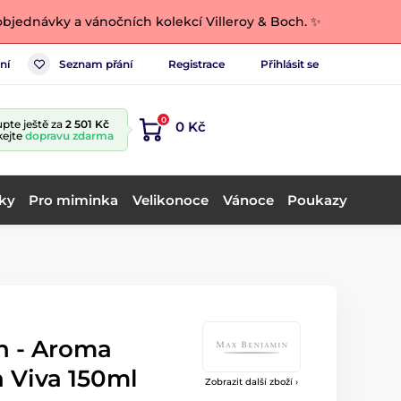
bjednávky a vánočních kolekcí Villeroy & Boch. ✨
ní
Seznam přání
Registrace
Přihlásit se
0
pte ještě za
2 501 Kč
0 Kč
kejte
dopravu zdarma
ky
Pro miminka
Velikonoce
Vánoce
Poukazy
n - Aroma
 Viva 150ml
Zobrazit další zboží ›