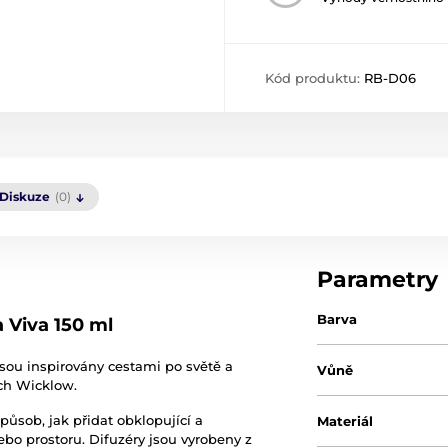
Kód produktu:
RB-D06
Diskuze
(0)
Parametry
Barva
 Viva 150 ml
jsou inspirovány cestami po světě a
Vůně
ách Wicklow.
ůsob, jak přidat obklopující a
Materiál
ebo prostoru. Difuzéry jsou vyrobeny z