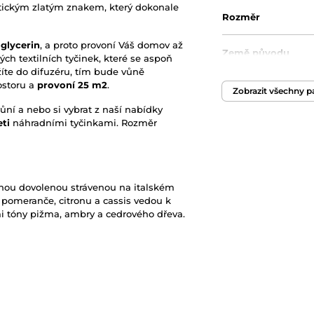
tickým zlatým znakem, který dokonale
Rozměr
 glycerin
, a proto provoní Váš domov až
Země původu
ých textilních tyčinek, které se aspoň
žíte do difuzéru, tím bude vůně
ostoru a
provoní 25 m2
.
Objem
Zobrazit všechny 
ní a nebo si vybrat z naší nabídky
ti
náhradními tyčinkami.
Rozměr
Hmotnost
Doba difúze
nou dovolenou strávenou na italském
Originální obal/bal
 pomeranče, citronu a cassis vedou k
 tóny pižma, ambry a cedrového dřeva.