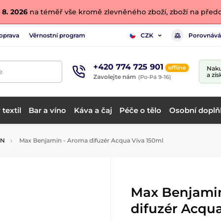
 8. 2026
na téměř vše kromě zlevněného zboží, zboží na předo
oprava
Věrnostní program
Porovnává
CZK
+420 774 725 901
offline
Naku
e
a zís
Zavolejte nám
(Po-Pá 9-16)
textil
Bar a víno
Káva a čaj
Péče o tělo
Osobní doplň
IN
Max Benjamin - Aroma difuzér Acqua Viva 150ml
Max Benjami
difuzér Acqua