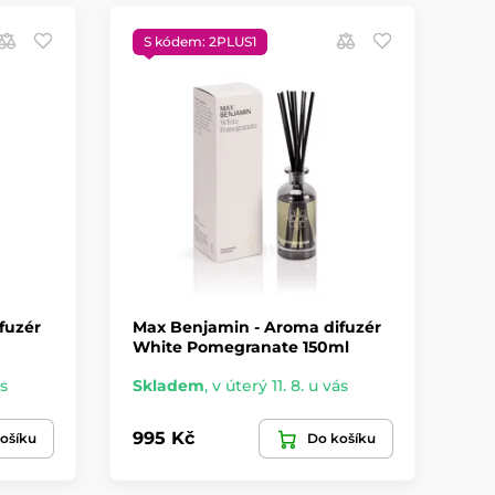
S kódem: 2PLUS1
S
fuzér
Max Benjamin - Aroma difuzér
Ma
White Pomegranate 150ml
It
ás
Skladem
,
v úterý 11. 8. u vás
Sk
995 Kč
99
ošíku
Do košíku