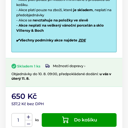
košíku.
- Akce platí pouze na zboží, které
je skladem
, neplatí na
předobjednávky
- Akce se
nevztahuje na položky ve slevě
- Akce neplatí na veškerý vánoční porcelán a sklo
Villeroy & Boch
✔️Všechny podmínky akce najdete
ZDE
Možnosti dopravy ›
Skladem 1 ks
Objednávky do 10. 8. 09:00, předpokládané dodání:
u vás v
úterý 11. 8.
650 Kč
537,2 Kč bez DPH
Do košíku
ks