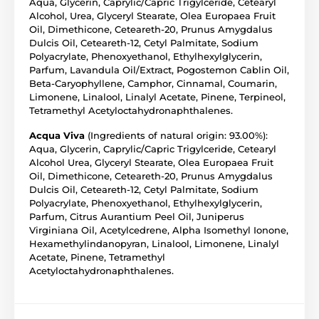
Aqua, Glycerin, Caprylic/Capric Trigylceride, Cetearyl
Charakteristika vůně
: květinovo-cutrusová
Alcohol, Urea, Glyceryl Stearate, Olea Europaea Fruit
Oil, Dimethicone, Ceteareth-20, Prunus Amygdalus
Hlava
: citrón, pepř
Dulcis Oil, Ceteareth-12, Cetyl Palmitate, Sodium
Srdce
: eukalyptus, mořské a květinové tóny
Polyacrylate, Phenoxyethanol, Ethylhexylglycerin,
Parfum, Lavandula Oil/Extract, Pogostemon Cablin Oil,
Základ
: cedrové dřevo
Beta-Caryophyllene, Camphor, Cinnamal, Coumarin,
Limonene, Linalool, Linalyl Acetate, Pinene, Terpineol,
Vůně TRUE LAVENDER (Pravá levandule)
Tetramethyl Acetyloctahydronaphthalenes.
Namíchané levandulové oleje evokují omamnou vůni
Acqua Viva
(Ingredients of natural origin: 93.00%):
fialových levandulových polí Provence. Tato klasická
Aqua, Glycerin, Caprylic/Capric Trigylceride, Cetearyl
relaxační vůně pomáhá zmírnit stres a obnovit
Alcohol Urea, Glyceryl Stearate, Olea Europaea Fruit
harmonii. Skutečná levandule, čistá a jednoduchá.
Oil, Dimethicone, Ceteareth-20, Prunus Amygdalus
Dulcis Oil, Ceteareth-12, Cetyl Palmitate, Sodium
Charakteristika vůně
: aromatická-květinová
Polyacrylate, Phenoxyethanol, Ethylhexylglycerin,
Hlava
: eukalyptus, máta
Parfum, Citrus Aurantium Peel Oil, Juniperus
Virginiana Oil, Acetylcedrene, Alpha Isomethyl Ionone,
Srdce
: levandule, rozmarýn
Hexamethylindanopyran, Linalool, Limonene, Linalyl
Acetate, Pinene, Tetramethyl
Základ
: pačuli
Acetyloctahydronaphthalenes.