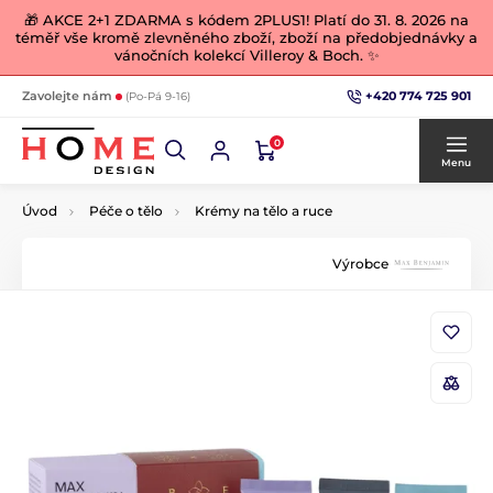
🎁 AKCE 2+1 ZDARMA s kódem 2PLUS1! Platí do 31. 8. 2026 na
téměř vše kromě zlevněného zboží, zboží na předobjednávky a
vánočních kolekcí Villeroy & Boch. ✨
+420 774 725 901
Zavolejte nám
(Po-Pá 9-16)
0
Menu
Úvod
Péče o tělo
Krémy na tělo a ruce
Výrobce