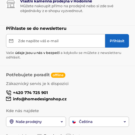
Vlastní kamenná prodejna v Hodoníně
Můžete nakoupit přímo na prodejně nebo si zde své
objednávky z e-shopu vyzvednout.
Přihlaste se do newsletteru
Zde napište váš e-mail
Přihlásit
Vaše
údaje jsou u nás v bezpečí
a kdykoliv se můžete z newsletteru
odhlásit.
Potřebujete poradit
offline
Zákaznický servis je k dispozici
+420 774 725 901
info@homedesignshop.cz
Kde nás najdete
Naše prodejny
Čeština