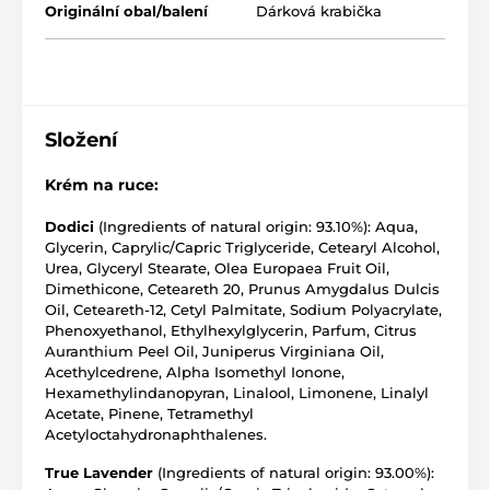
Originální obal/balení
Dárková krabička
Vůně AQUA VIVA (Živá voda)
Jedinečná vůně inspirovaná středomořskou rodinnou
dovolenou strávenou na italském pobřeží Amalfi.
Vrchní citrusové tóny mandarinky, pomeranče, citronu
Složení
a cassis vedou k hlubšímu srdci kardamomu a pepře
se základními tóny pižma, ambry a cedrového dřeva.
Krém na ruce:
Charakteristika vůně
: kořeněná-mořská
Dodici
(Ingredients of natural origin: 93.10%): Aqua,
Hlava
: mandarinka, pomeranč, citrón, cassis
Glycerin, Caprylic/Capric Triglyceride, Cetearyl Alcohol,
Urea, Glyceryl Stearate, Olea Europaea Fruit Oil,
Srdce
: kardamon, mořské tóny, pepř
Dimethicone, Ceteareth 20, Prunus Amygdalus Dulcis
Základ
: pižmo, cedrové dřevo
Oil, Ceteareth-12, Cetyl Palmitate, Sodium Polyacrylate,
Phenoxyethanol, Ethylhexylglycerin, Parfum, Citrus
Vůně DODICI
Auranthium Peel Oil, Juniperus Virginiana Oil,
Acethylcedrene, Alpha Isomethyl Ionone,
Znovu prožíváte hvězdné noci strávené
Hexamethylindanopyran, Linalool, Limonene, Linalyl
prozkoumáváním dlážděných ulic Sicílie s omamnou
Acetate, Pinene, Tetramethyl
vůní citrusů a bylin vanoucí v teplém vánku. Svrchní
Acetyloctahydronaphthalenes.
tóny citronu a majoránky s tóny toskánské levandule a
rozmarýnového oleje.
True Lavender
(Ingredients of natural origin: 93.00%):