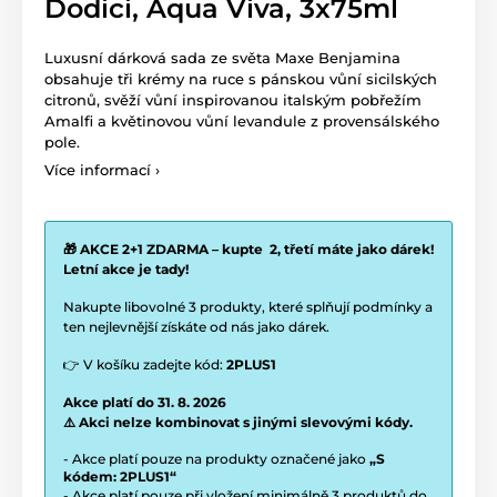
Dodici, Aqua Viva, 3x75ml
Luxusní dárková sada ze světa Maxe Benjamina
obsahuje tři krémy na ruce s pánskou vůní sicilských
citronů, svěží vůní inspirovanou italským pobřežím
Amalfi a květinovou vůní levandule z provensálského
pole.
Více informací ›
🎁 AKCE 2+1 ZDARMA – kupte 2, třetí máte jako dárek!
Letní akce je tady!
Nakupte libovolné 3 produkty, které splňují podmínky a
ten nejlevnější získáte od nás jako dárek.
👉 V košíku zadejte kód:
2PLUS1
Akce platí do 31. 8. 2026
⚠️ Akci nelze kombinovat s jinými slevovými kódy.
- Akce platí pouze na produkty označené jako
„S
kódem: 2PLUS1“
- Akce platí pouze při vložení minimálně 3 produktů do