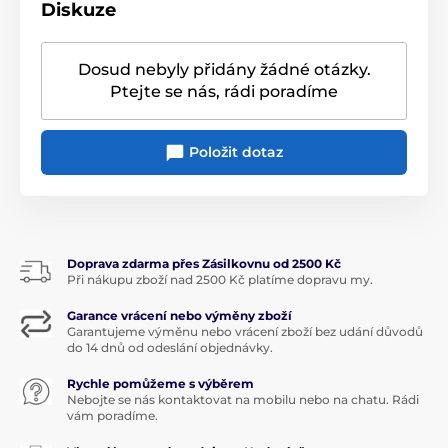
Diskuze
Dosud nebyly přidány žádné otázky.
Ptejte se nás, rádi poradíme
Produkt je zařazen v kategoriích
Položit dotaz
Pro ženy
Pro muže
Tipy na péči o tělo
Valentýnka pro muže
Krémy na tělo a ruce
Doprava zdarma přes Zásilkovnu od 2500 Kč
Při nákupu zboží nad 2500 Kč platíme dopravu my.
Garance vrácení nebo výměny zboží
Garantujeme výměnu nebo vrácení zboží bez udání důvodů
do 14 dnů od odeslání objednávky.
Rychle pomůžeme s výběrem
Nebojte se nás kontaktovat na mobilu nebo na chatu. Rádi
vám poradíme.