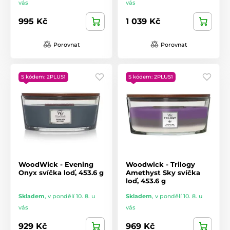
vás
vás
995 Kč
1 039 Kč
Porovnat
Porovnat
S kódem: 2PLUS1
S kódem: 2PLUS1
WoodWick - Evening
Woodwick - Trilogy
Onyx svíčka loď, 453.6 g
Amethyst Sky svíčka
loď, 453.6 g
Skladem
,
v pondělí 10. 8. u
Skladem
,
v pondělí 10. 8. u
vás
vás
929 Kč
969 Kč