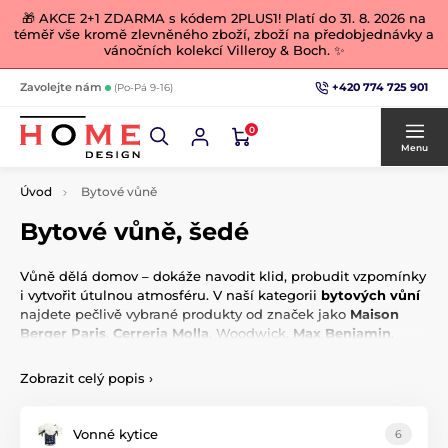
🎁 AKCE 2+1 ZDARMA s kódem 2PLUS1! Platí do 31. 8. 2026 na
téměř vše kromě zlevněného zboží, zboží na předobjednávky a
vánočních kolekcí Villeroy & Boch. ✨
+420 774 725 901
Zavolejte nám
(Po-Pá 9-16)
0
Menu
Úvod
Bytové vůně
Bytové vůně, šedé
Vůně dělá domov – dokáže navodit klid, probudit vzpomínky
i vytvořit útulnou atmosféru. V naší kategorii
bytových vůní
najdete pečlivě vybrané produkty od značek jako
Maison
Berger Paris
,
Cerreria Molla
, Woodwick,
Max Benjamin
,
Yankee Candle nebo
Millefiori Milano
.
Zobrazit celý popis
›
Nabízíme aroma difuzéry, vonné svíčky, katalytické lampy,
spreje do interiéru i na polštář, aromalampy, vonné sáčky,
náplně i stylové
vůně do auta
. Každá vůně promění váš
Vonné kytice
6
prostor v místo, kam se budete rádi vracet – doma i na