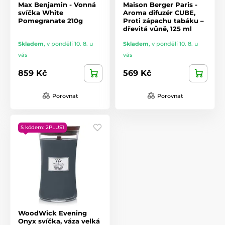
Max Benjamin - Vonná
Maison Berger Paris -
svíčka White
Aroma difuzér CUBE,
Pomegranate 210g
Proti zápachu tabáku –
dřevitá vůně, 125 ml
Skladem
,
v pondělí 10. 8. u
Skladem
,
v pondělí 10. 8. u
vás
vás
859 Kč
569 Kč
Porovnat
Porovnat
S kódem: 2PLUS1
WoodWick Evening
Onyx svíčka, váza velká