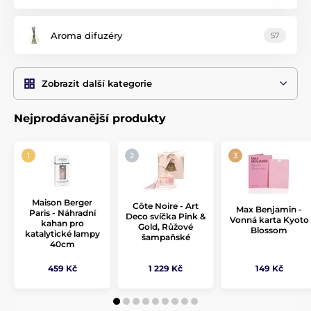
cestách.
Aroma difuzéry
57
Zobrazit další kategorie
Nejprodávanější produkty
Maison Berger
Côte Noire - Art
Max Benjamin -
Paris - Náhradní
Deco svíčka Pink &
Vonná karta Kyoto
kahan pro
Gold, Růžové
Blossom
katalytické lampy
šampaňské
40cm
459 Kč
1 229 Kč
149 Kč