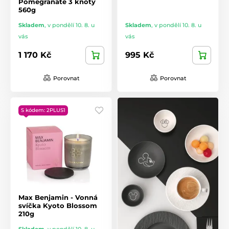
Pomegranate 3 knoty
560g
Skladem
,
v pondělí 10. 8. u
Skladem
,
v pondělí 10. 8. u
vás
vás
1 170 Kč
995 Kč
Porovnat
Porovnat
S kódem: 2PLUS1
Max Benjamin - Vonná
svíčka Kyoto Blossom
210g
Skladem
,
v pondělí 10. 8. u