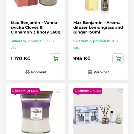
Max Benjamin - Vonná
Max Benjamin - Aroma
svíčka Cloves &
difuzér Lemongrass and
Cinnamon 3 knoty 560g
Ginger 150ml
Skladem
,
v pondělí 10. 8. u
Skladem
,
v pondělí 10. 8. u
vás
vás
1 170 Kč
995 Kč
Porovnat
Porovnat
S kódem: 2PLUS1
S kódem: 2PLUS1