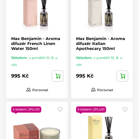
Max Benjamin - Aroma
Max Benjamin - Aroma
difuzér French Linen
difuzér Italian
Water 150ml
Apothecary 150ml
Skladem
,
v pondělí 10. 8. u
Skladem
,
v pondělí 10. 8. u
vás
vás
995 Kč
995 Kč
Porovnat
Porovnat
S kódem: 2PLUS1
S kódem: 2PLUS1