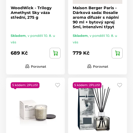
WoodWick - Trilogy
Maison Berger Paris -
Amethyst Sky váza
Dárková sada: Rosalie
střední, 275 g
aroma difuzér s náplní
90 ml + bytový sprej
5ml, Intenzivní třpyt
Skladem
,
v pondělí 10. 8. u
Skladem
,
v pondělí 10. 8. u
vás
vás
689 Kč
779 Kč
Porovnat
Porovnat
S kódem: 2PLUS1
S kódem: 2PLUS1