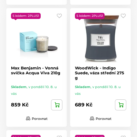
S kódem: 2PLUS1
S kódem: 2PLUS1
Max Benjamin - Vonná
WoodWick - Indigo
svíčka Acqua Viva 210g
Suede, váza střední 275
g
Skladem
,
v pondělí 10. 8. u
Skladem
,
v pondělí 10. 8. u
vás
vás
859 Kč
689 Kč
Porovnat
Porovnat