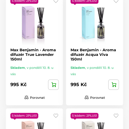
S kódem: 2PLUS1
S kódem: 2PLUS1
Max Benjamin - Aroma
Max Benjamin - Aroma
difuzér True Lavender
difuzér Acqua Viva
150ml
150ml
Skladem
,
v pondělí 10. 8. u
Skladem
,
v pondělí 10. 8. u
vás
vás
995 Kč
995 Kč
Porovnat
Porovnat
S kódem: 2PLUS1
S kódem: 2PLUS1