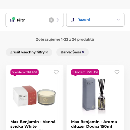
Řazení
Filtr
Zobrazujeme 1-22 z 24 produktů
Zrušit všechny filtry
Barva: Šedá
S kódem: 2PLUS1
S kódem: 2PLUS1
Max Benjamin - Vonná
Max Benjamin - Aroma
svíčka White
difuzér Dodici 150ml