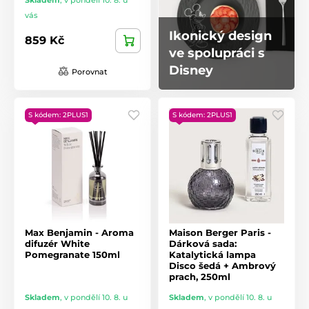
vás
Ikonický design
859 Kč
ve spolupráci s
Disney
Porovnat
S kódem: 2PLUS1
S kódem: 2PLUS1
Max Benjamin - Aroma
Maison Berger Paris -
difuzér White
Dárková sada:
Pomegranate 150ml
Katalytická lampa
Disco šedá + Ambrový
prach, 250ml
Skladem
,
v pondělí 10. 8. u
Skladem
,
v pondělí 10. 8. u