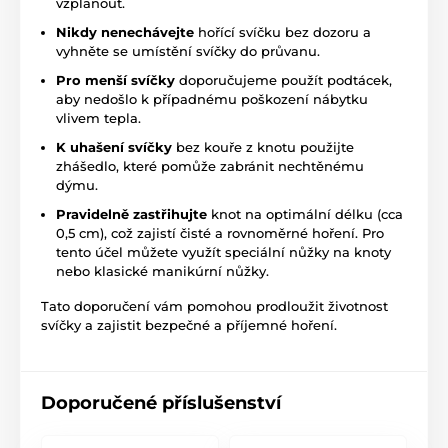
vzplanout.
Nikdy nenechávejte
hořící svíčku bez dozoru a
vyhněte se umístění svíčky do průvanu.
Pro menší svíčky
doporučujeme použít podtácek,
aby nedošlo k případnému poškození nábytku
vlivem tepla.
K uhašení svíčky
bez kouře z knotu použijte
zhášedlo, které pomůže zabránit nechtěnému
dýmu.
Pravidelně zastřihujte
knot na optimální délku (cca
0,5 cm), což zajistí čisté a rovnoměrné hoření. Pro
tento účel můžete využít speciální nůžky na knoty
nebo klasické manikúrní nůžky.
Tato doporučení vám pomohou prodloužit životnost
svíčky a zajistit bezpečné a příjemné hoření.
Produkt je zařazen v kategoriích
Tipy na vůně
Valentýnka pro ženy
Doporučené příslušenství
Bytové vůně
Max Benjamin