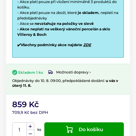
- Akce platí pouze při vložení minimálně 3 produktů do
košíku.
- Akce platí pouze na zboží, které
je skladem
, neplatí na
předobjednávky
- Akce se
nevztahuje na položky ve slevě
- Akce neplatí na veškerý vánoční porcelán a sklo
Villeroy & Boch
✔️Všechny podmínky akce najdete
ZDE
Možnosti dopravy ›
Skladem 1 ks
Objednávky do 10. 8. 09:00, předpokládané dodání:
u vás v
úterý 11. 8.
859 Kč
709,9 Kč bez DPH
Do košíku
ks