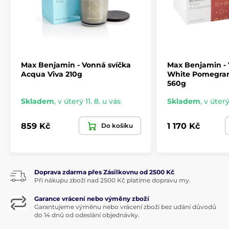
Max Benjamin - Vonná svíčka
Max Benjamin - 
Acqua Viva 210g
White Pomegran
560g
Skladem
,
v úterý 11. 8. u vás
Skladem
,
v úterý
859 Kč
1 170 Kč
Do košíku
Doprava zdarma přes Zásilkovnu od 2500 Kč
Při nákupu zboží nad 2500 Kč platíme dopravu my.
Garance vrácení nebo výměny zboží
Garantujeme výměnu nebo vrácení zboží bez udání důvodů
do 14 dnů od odeslání objednávky.