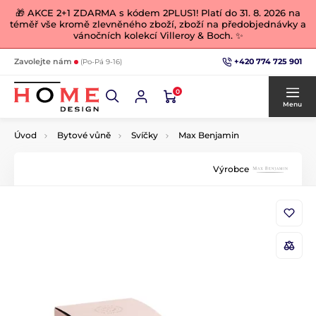
🎁 AKCE 2+1 ZDARMA s kódem 2PLUS1! Platí do 31. 8. 2026 na
téměř vše kromě zlevněného zboží, zboží na předobjednávky a
vánočních kolekcí Villeroy & Boch. ✨
+420 774 725 901
Zavolejte nám
(Po-Pá 9-16)
0
Menu
Úvod
Bytové vůně
Svíčky
Max Benjamin
Výrobce