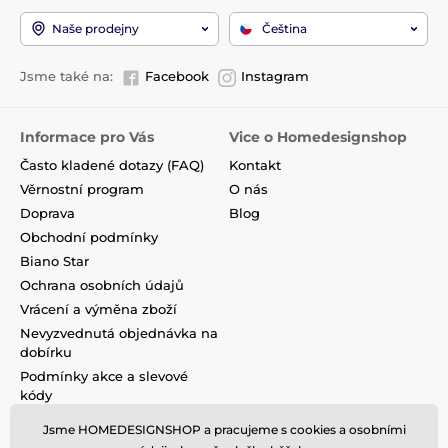
Naše prodejny
Čeština
Jsme také na:
Facebook
Instagram
Informace pro Vás
Vice o Homedesignshop
Často kladené dotazy (FAQ)
Kontakt
Věrnostní program
O nás
Doprava
Blog
Obchodní podmínky
Biano Star
Ochrana osobních údajů
Vrácení a výměna zboží
Nevyzvednutá objednávka na
dobírku
Podmínky akce a slevové
kódy
Reklamace
Jsme HOMEDESIGNSHOP a pracujeme s cookies a osobními