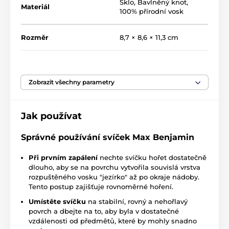
italský
bavlněný
knot
. Nechte se unést krásnými
Sklo
,
Bavlněný knot
,
Materiál
100% přírodní vosk
vůněmi Maxe Benjamina s minilmální
dobou hoření
50 hodin
.
Rozměr
8,7 × 8,6 × 11,3 cm
Vůně FRENCH LINEN WATER
Jemná květinová vůně připomínající vlahé večery
Země původu
Irsko
relaxující na verandě v Provence, popíjející lehké,
vychlazené Rosé. Obsahuje oleje z levandule,
Zobrazit všechny parametry
sladkého pomeranče, petitgrain a některé svěží
Hmotnost
0,569 g
citrusové tóny.
Jak používat
Charakteristika vůně
Doba hoření
: květinovo-svěží
+/- 50 h
Hlava
: bazalka, neroli, pomeranč
Správné používání svíček Max Benjamin
Originální obal/balení
Dárková krabička
Srdce
: růže, pivoňka
Při prvním zapálení
nechte svíčku hořet dostatečně
Základ
: vanilka, pačuli, pižmo
dlouho, aby se na povrchu vytvořila souvislá vrstva
rozpuštěného vosku "jezírko" až po okraje nádoby.
Tento postup zajišťuje rovnoměrné hoření.
Umístěte svíčku
na stabilní, rovný a nehořlavý
povrch a dbejte na to, aby byla v dostatečné
vzdálenosti od předmětů, které by mohly snadno