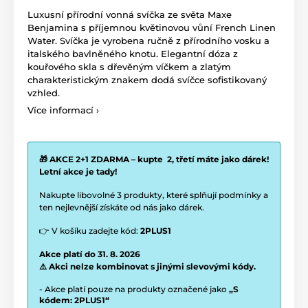
Luxusní přírodní vonná svíčka ze světa Maxe
Benjamina s příjemnou květinovou vůní French Linen
Water. Svíčka je vyrobena ručně z přírodního vosku a
italského bavlněného knotu. Elegantní dóza z
kouřového skla s dřevěným víčkem a zlatým
charakteristickým znakem dodá svíčce sofistikovaný
vzhled.
Více informací ›
🎁 AKCE 2+1 ZDARMA – kupte 2, třetí máte jako dárek!
Letní akce je tady!
Nakupte libovolné 3 produkty, které splňují podmínky a
ten nejlevnější získáte od nás jako dárek.
👉 V košíku zadejte kód:
2PLUS1
Akce platí do 31. 8. 2026
⚠️ Akci nelze kombinovat s jinými slevovými kódy.
- Akce platí pouze na produkty označené jako
„S
kódem: 2PLUS1“