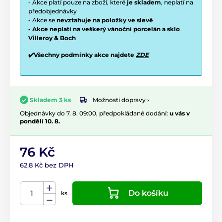
- Akce platí pouze na zboží, které
je skladem
, neplatí na
předobjednávky
- Akce se
nevztahuje na položky ve slevě
- Akce neplatí na veškerý vánoční porcelán a sklo
Villeroy & Boch
✔️Všechny podmínky akce najdete
ZDE
Možnosti dopravy ›
Skladem 3 ks
Objednávky do 7. 8. 09:00, předpokládané dodání:
u vás v
pondělí 10. 8.
76 Kč
62,8 Kč bez DPH
Do košíku
ks