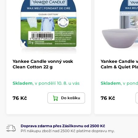
Yankee Candle vonný vosk
Yankee Candle 
Clean Cotton 22 g
Calm & Quiet Pl
Skladem
,
v pondělí 10. 8. u vás
Skladem
,
v pondě
76 Kč
76 Kč
Do košíku
Doprava zdarma přes Zásilkovnu od 2500 Kč
Při nákupu zboží nad 2500 Kč platíme dopravu my.