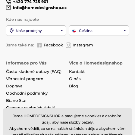
+420 774 725 901
info@homedesignshop.cz
Kde nás najdete
Naše prodejny
Čeština
Jsme také na:
Facebook
Instagram
Informace pro Vás
Vice o Homedesignshop
Často kladené dotazy (FAQ)
Kontakt
Věrnostní program
O nás
Doprava
Blog
Obchodní podmínky
Biano Star
Ochrana osobních údajů
Vrácení a výměna zboží
Jsme HOMEDESIGNSHOP a pracujeme s cookies a osobními
Nevyzvednutá objednávka na
údaji, aby naše služby běžely.
dobírku
Abychom věděli, co se na našich stránkách děje a abychom vám
mohli přizpůsobit naše reklamy, nabídnout slevu a zpříjemnit