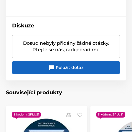
Vosky můžete mezi sebou kombinovat a vytvářet
vlastní vůně. Pro snadné odstranění vosku nechte
aromalampu vychladnout nebo ji dejte na chvíli do
mrazáku – vosk poté jednoduše vyloupnete. Lampu
Diskuze
můžete taky lehce nahřát čajovou svíčkou a vosk lžící
vyloupnout. Ideální volba, pokud si chcete vůni
nejprve vyzkoušet, než sáhnete po klasické svíčce.
Dosud nebyly přidány žádné otázky.
Ptejte se nás, rádi poradíme
Produkt je zařazen v kategoriích
Položit dotaz
Bytové vůně
Vonné vosky
Související produkty
S kódem: 2PLUS1
S kódem: 2PLUS1