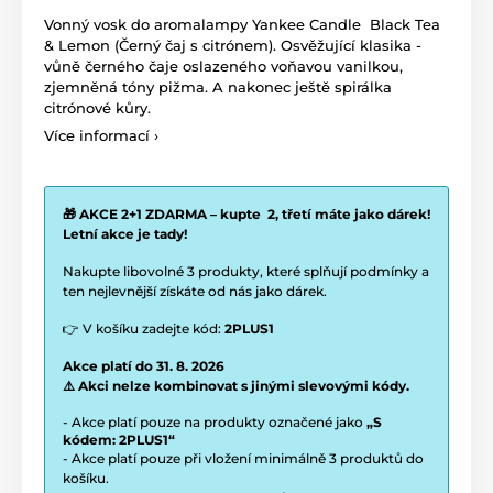
Vonný vosk do aromalampy Yankee Candle Black Tea
& Lemon (Černý čaj s citrónem). Osvěžující klasika -
vůně černého čaje oslazeného voňavou vanilkou,
zjemněná tóny pižma. A nakonec ještě spirálka
citrónové kůry.
Více informací ›
🎁 AKCE 2+1 ZDARMA – kupte 2, třetí máte jako dárek!
Letní akce je tady!
Nakupte libovolné 3 produkty, které splňují podmínky a
ten nejlevnější získáte od nás jako dárek.
👉 V košíku zadejte kód:
2PLUS1
Akce platí do 31. 8. 2026
⚠️ Akci nelze kombinovat s jinými slevovými kódy.
- Akce platí pouze na produkty označené jako
„S
kódem: 2PLUS1“
- Akce platí pouze při vložení minimálně 3 produktů do
košíku.