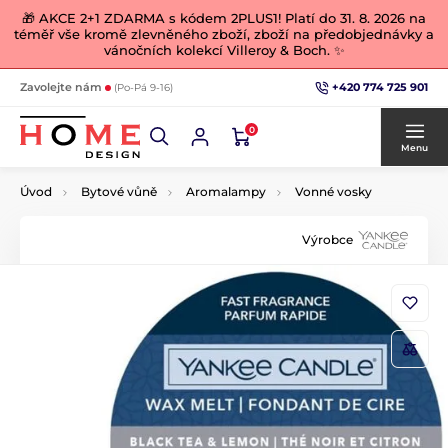
🎁 AKCE 2+1 ZDARMA s kódem 2PLUS1! Platí do 31. 8. 2026 na
téměř vše kromě zlevněného zboží, zboží na předobjednávky a
vánočních kolekcí Villeroy & Boch. ✨
+420 774 725 901
Zavolejte nám
(Po-Pá 9-16)
0
Menu
Úvod
Bytové vůně
Aromalampy
Vonné vosky
Výrobce