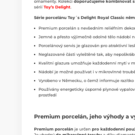
ornamenty. Kolekci
doporučujeme kombinovat s
sérií
Toy’s Delight
.
Série porcelánu Toy´s Delight Royal Classic ně
Premium porcelán s nevšedním reliéfním deko
Jemné a přesto výjimečně odolné tělo nádobí 
Porcelánový servis je glazován pro atraktivní les
Neglazované části vyleštěné tak, aby nepoškrába
Kvalitní glazura umožňuje každodenní mytí v 
Nádobí je možné používat i v mikrovlnné troub
Vyrobeno v Německu, o čemž informuje razítko 
Používány energeticky úsporné plynové vypalov
prostředí
Premium porcelán, jeho výhody a v
Premium porcelán
je určen
pro každodenní použ
Je vhodný
do mikrovlnné trouby
a díky diamanto