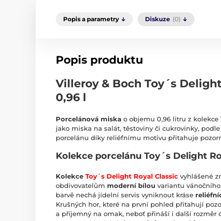
Popis a parametry
Diskuze
(0)
Popis produktu
Villeroy & Boch Toy´s Delight
0,96 l
Porcelánová miska
o objemu 0,96 litru z kolekce
jako miska na salát, těstoviny či cukrovinky, podle
porcelánu díky reliéfnímu motivu přitahuje pozor
Kolekce porcelánu Toy´s Delight Roy
Kolekce
Toy´s Delight Royal Classic
vyhlášené zn
obdivovatelům
moderní bílou
variantu vánočního 
barvě nechá jídelní servis vyniknout kráse
reliéfn
Krušných hor, které na první pohled přitahují poz
a příjemný na omak, neboť přináší i další rozměr 