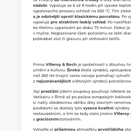
nádobí
. Vypaluje se 6 až 8 hodin při vysoké teplot
vypalovacího procesu zchladí na 650 °C. Tím získá
a je odolnější oproti klasickému porcelánu
. Po 
vypaluje
pro atraktivní lesklý vzhled
. Po nastříká
ke třetímu vypalování po dobu 75 minut. Dekor je
v myčce. Neglazované části porcelánu se leští 
poškrábat stůl či glazuru při stohování talířů.
Firma
Villeroy & Boch
je společností s dlouhou his
umění a kulturu.
Široká
škála výrobků, spolupráce
než 260 let trvající cesta rozvoje pomáhají vytvořit
z
nejuznávanějších
světových výrobců porcelánov
Její
prestižní
jídelní soupravy používají některé 
Vatikánu v Římě až po paláce evropských královsk
si našly všeobecnou oblibu díky slavným renom
povědomí se dostaly tyto
vysoce kvalitní
výrobky 
restauratérům, a tím se tedy stalo jméno
Villeroy
s
graciózním
stolováním.
Vytvořte si
příjemnou
atmosféru
prvotřídního
sto