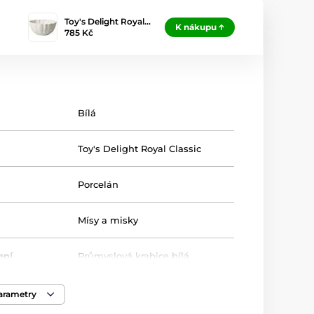
Toy's Delight Royal…
K nákupu
785 Kč
Bílá
Toy's Delight Royal Classic
Porcelán
Mísy a misky
ení
Průmyslová krabice bílá
parametry