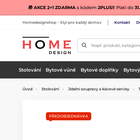
🎁 AKCE 2+1 ZDARMA
s kódem
2PLUS1
! Platí do
31.
Homedesignshop – Styl pro každý domov
Kontakt
D
Např. produkt, kategori
Stolování
Bytové vůně
Bytové doplňky
Bytový 
Úvod
Stolování
Jídelní soupravy a kávové servisy
PŘEDOBJEDNÁVKA