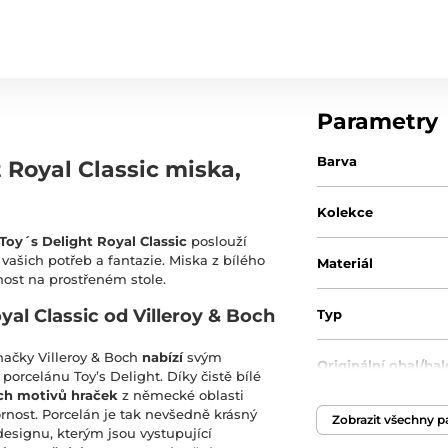
Parametry
Barva
 Royal Classic miska,
Kolekce
Toy´s Delight Royal Classic
poslouží
 vašich potřeb a fantazie. Miska z bílého
Materiál
nost na prostřeném stole.
al Classic od Villeroy & Boch
Typ
ačky Villeroy & Boch
nabízí
svým
Originální obal/bal
porcelánu Toy’s Delight. Díky čistě bílé
ích motivů hraček
z německé oblasti
ornost. Porcelán je tak nevšedně krásný
Zobrazit všechny 
designu, kterým jsou vystupující