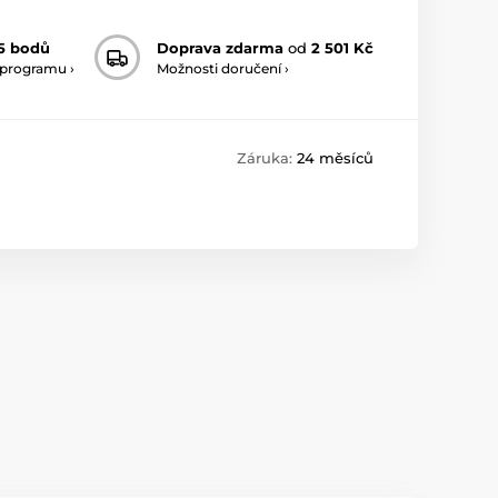
5 bodů
Doprava zdarma
od
2 501 Kč
 programu ›
Možnosti doručení ›
0
Záruka:
24 měsíců