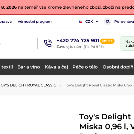
 8. 2026
na téměř vše kromě zlevněného zboží, zboží na předo
oprava
Věrnostní program
Porovnává
CZK
+420 774 725 901
offline
Naku
e
a zís
Zavolejte nám
(Po-Pá 9-16)
textil
Bar a víno
Káva a čaj
Péče o tělo
Osobní doplň
TOY'S DELIGHT ROYAL CLASSIC
Toy's Delight Royal Classic Miska 0,96 l
Toy's Delight
Miska 0,96 l, 