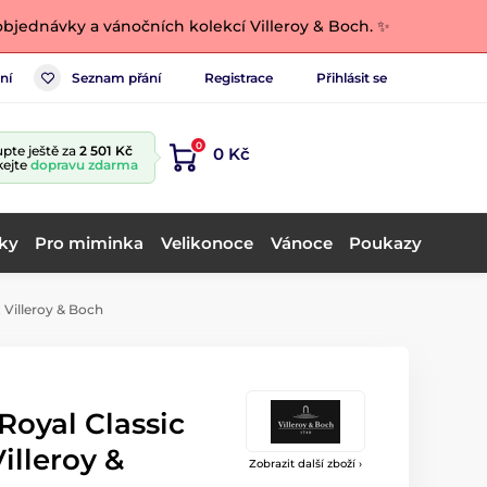
bjednávky a vánočních kolekcí Villeroy & Boch. ✨
ní
Seznam přání
Registrace
Přihlásit se
0
pte ještě za
2 501 Kč
0 Kč
kejte
dopravu zdarma
ky
Pro miminka
Velikonoce
Vánoce
Poukazy
, Villeroy & Boch
 Royal Classic
Villeroy &
Zobrazit další zboží ›