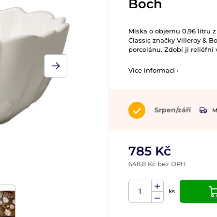
Boch
Miska o objemu 0,96 litru 
Classic značky Villeroy & 
porcelánu. Zdobí ji reliéfní
Více informací ›
Srpen/září
M
785 Kč
648,8 Kč bez DPH
ks