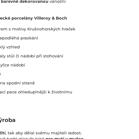
 barevně dekorovanou
vánoční
mecké porcelány Villeroy & Boch
rem s motivy Krušnohorských hraček
nepodléhá praskání
klý vzhled
ly stůl či nádobí při stohování
myčce nádobí
ě
na spodní straně
ací pece ohleduplnější k životnímu
ýroba
ití
, tak aby dělal svému majiteli radost.
vě tvrdé glazuře také
pro mytí v myčce