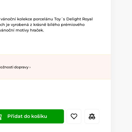
z vánoční kolekce porcelánu Toy´s Delight Royal
Boch je vyrobená z krásně bílého prémiového
 vánoční motivy hraček.
ožnosti dopravy ›
Přidat do košíku