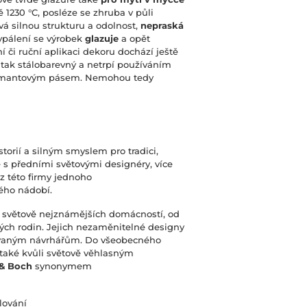
ě 1230 °C, posléze se zhruba v půli
vá silnou strukturu a odolnost,
nepraská
vypálení se výrobek
glazuje
a opět
ní či ruční aplikaci dekoru dochází ještě
 tak stálobarevný a netrpí používáním
diamantovým pásem. Nemohou tedy
torií a silným smyslem pro tradici,
 s předními světovými designéry, více
 z této firmy jednoho
ého nádobí.
ze světově nejznámějších domácností, od
ých rodin. Jejich nezaměnitelné designy
ovaným návrhářům. Do všeobecného
také kvůli světově věhlasným
 & Boch
synonymem
lování