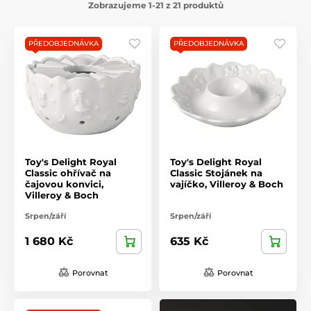
Zobrazujeme 1-21 z 21 produktů
PŘEDOBJEDNÁVKA
PŘEDOBJEDNÁVKA
Toy's Delight Royal
Toy's Delight Royal
Classic ohřívač na
Classic Stojánek na
čajovou konvici,
vajíčko, Villeroy & Boch
Villeroy & Boch
Srpen/září
Srpen/září
1 680 Kč
635 Kč
Porovnat
Porovnat