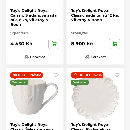
Toy's Delight Royal
Toy's Delight Royal
Calssic Snídaňová sada
Classic sada talířů 12 ks,
bílá 6 ks, Villeroy &
Villeroy & Boch
Boch
Srpen/září
Srpen/září
4 450 Kč
8 900 Kč
Porovnat
Porovnat
PŘEDOBJEDNÁVKA
PŘEDOBJEDNÁVKA
Bestseller
Bestseller
Toy's Delight Royal
Toy's Delight Royal
Classic Šálek na kávu
Classic Podšálek na