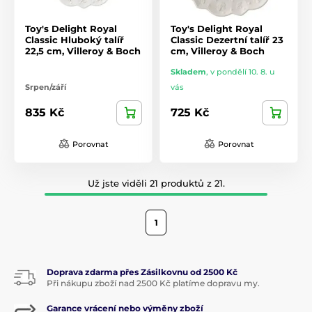
Toy's Delight Royal
Toy's Delight Royal
Classic Hluboký talíř
Classic Dezertní talíř 23
22,5 cm, Villeroy & Boch
cm, Villeroy & Boch
Skladem
,
v pondělí 10. 8. u
Srpen/září
vás
835 Kč
725 Kč
Porovnat
Porovnat
Už jste viděli 21 produktů z 21.
1
Doprava zdarma přes Zásilkovnu od 2500 Kč
Při nákupu zboží nad 2500 Kč platíme dopravu my.
Garance vrácení nebo výměny zboží