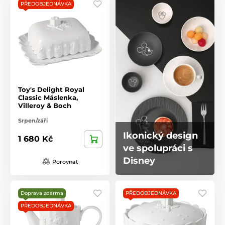
PŘEDOBJEDNÁVKA
Toy's Delight Royal
Classic Máslenka,
Villeroy & Boch
Srpen/září
Ikonický design
1 680 Kč
ve spolupráci s
Disney
Porovnat
Doprava zdarma
PŘEDOBJEDNÁVKA
PŘEDOBJEDNÁVKA