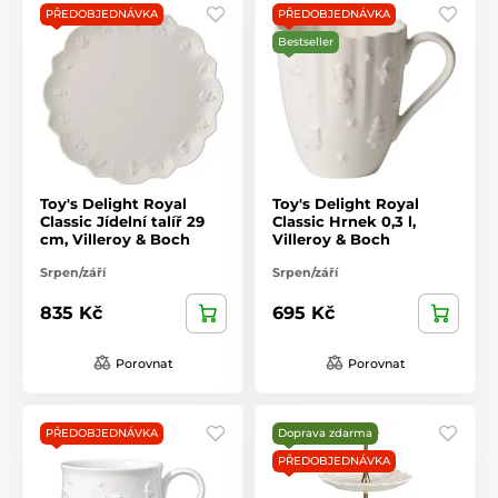
PŘEDOBJEDNÁVKA
PŘEDOBJEDNÁVKA
Bestseller
Toy's Delight Royal
Toy's Delight Royal
Classic Jídelní talíř 29
Classic Hrnek 0,3 l,
cm, Villeroy & Boch
Villeroy & Boch
Srpen/září
Srpen/září
835 Kč
695 Kč
Porovnat
Porovnat
PŘEDOBJEDNÁVKA
Doprava zdarma
PŘEDOBJEDNÁVKA