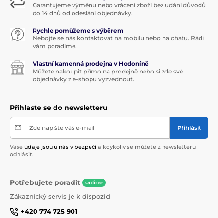
Garantujeme výměnu nebo vrácení zboží bez udání důvodů
do 14 dnů od odeslání objednávky.
Rychle pomůžeme s výběrem
Nebojte se nás kontaktovat na mobilu nebo na chatu. Rádi
vám poradíme.
Vlastní kamenná prodejna v Hodoníně
Můžete nakoupit přímo na prodejně nebo si zde své
objednávky z e-shopu vyzvednout.
Přihlaste se do newsletteru
Zde napište váš e-mail
Přihlásit
Vaše
údaje jsou u nás v bezpečí
a kdykoliv se můžete z newsletteru
odhlásit.
Potřebujete poradit
online
Zákaznický servis je k dispozici
+420 774 725 901