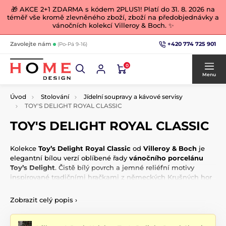
🎁 AKCE 2+1 ZDARMA s kódem 2PLUS1! Platí do 31. 8. 2026 na
téměř vše kromě zlevněného zboží, zboží na předobjednávky a
vánočních kolekcí Villeroy & Boch. ✨
+420 774 725 901
Zavolejte nám
(Po-Pá 9-16)
0
Menu
Úvod
Stolování
Jídelní soupravy a kávové servisy
TOY'S DELIGHT ROYAL CLASSIC
TOY'S DELIGHT ROYAL CLASSIC
Kolekce
Toy’s Delight Royal Classic
od
Villeroy & Boch
je
elegantní bílou verzí oblíbené řady
vánočního porcelánu
Toy’s Delight
. Čistě bílý povrch a jemné reliéfní motivy
inspirované tradičními hračkami z německých Krušných hor
působí luxusně a slavnostně zároveň.
Zobrazit celý popis
›
Tento
vánoční porcelán Villeroy & Boch
je nejen vizuálně
působivý, ale i příjemný na dotek díky plastickému zdobení.
Doporučujeme jej kombinovat s barevnou verzí kolekce