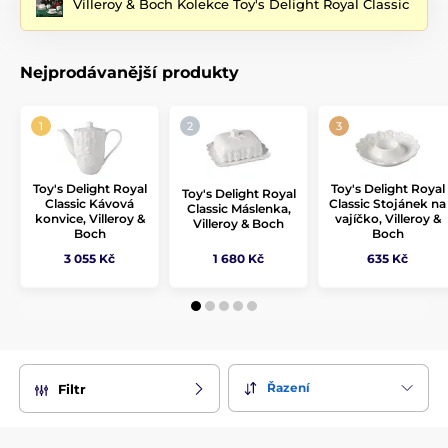
Villeroy & Boch Kolekce Toy's Delight Royal Classic
Toy’s Delight
– společně vytvoří dokonalé
vánoční stolování
Villeroy & Boch
plné kontrastů a šarmu.
V kolekci najdete vše potřebné pro slavnostně prostřený stůl:
Nejprodávanější produkty
vánoční talíře
, mísy, hrnky, konvice, podnosy i nádobí na
cukroví.
Toy’s Delight Royal Classic
dodá vašim Vánocům
čistou eleganci, tradiční vzhled a výjimečnou atmosféru.
Toy's Delight Royal
Toy's Delight Royal
Toy's Delight Royal
Classic Kávová
Classic Stojánek na
Classic Máslenka,
konvice, Villeroy &
vajíčko, Villeroy &
Villeroy & Boch
Boch
Boch
3 055 Kč
1 680 Kč
635 Kč
Řazení
Filtr