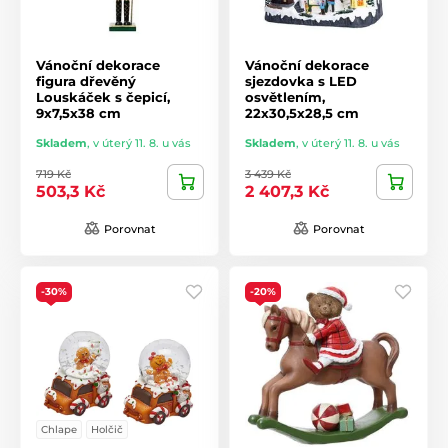
Vánoční dekorace
Vánoční dekorace
figura dřevěný
sjezdovka s LED
Louskáček s čepicí,
osvětlením,
9x7,5x38 cm
22x30,5x28,5 cm
Skladem
,
v úterý 11. 8. u vás
Skladem
,
v úterý 11. 8. u vás
719 Kč
3 439 Kč
503,3 Kč
2 407,3 Kč
Porovnat
Porovnat
-30%
-20%
Chlape
Holčič