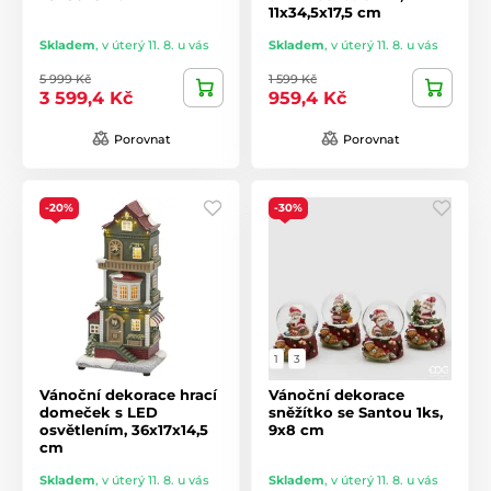
11x34,5x17,5 cm
Skladem
,
v úterý 11. 8. u vás
Skladem
,
v úterý 11. 8. u vás
5 999 Kč
1 599 Kč
3 599,4 Kč
959,4 Kč
Porovnat
Porovnat
-20%
-30%
1
3
Vánoční dekorace hrací
Vánoční dekorace
domeček s LED
sněžítko se Santou 1ks,
osvětlením, 36x17x14,5
9x8 cm
cm
Skladem
,
v úterý 11. 8. u vás
Skladem
,
v úterý 11. 8. u vás