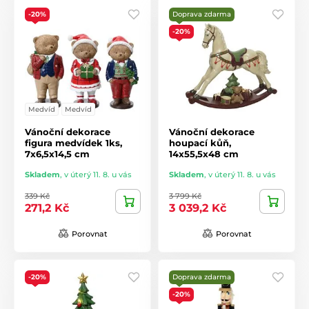
-20%
Doprava zdarma
-20%
Medvíd
Medvíd
Vánoční dekorace
Vánoční dekorace
figura medvídek 1ks,
houpací kůň,
7x6,5x14,5 cm
14x55,5x48 cm
Skladem
,
v úterý 11. 8. u vás
Skladem
,
v úterý 11. 8. u vás
339 Kč
3 799 Kč
271,2 Kč
3 039,2 Kč
Porovnat
Porovnat
-20%
Doprava zdarma
-20%