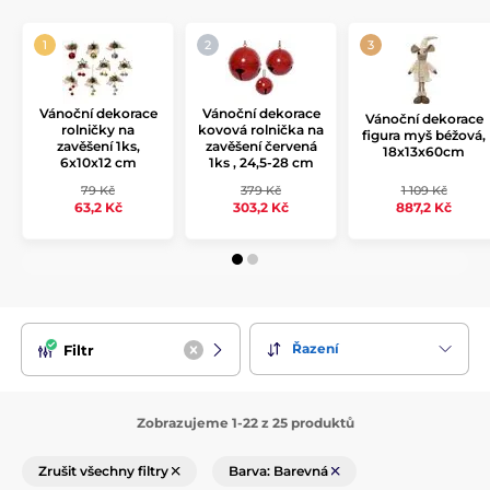
Vánoční dekorace
Vánoční dekorace
Vánoční dekorace
rolničky na
kovová rolnička na
figura myš béžová,
zavěšení 1ks,
zavěšení červená
18x13x60cm
6x10x12 cm
1ks , 24,5-28 cm
79 Kč
379 Kč
1 109 Kč
63,2 Kč
303,2 Kč
887,2 Kč
Řazení
Filtr
Zobrazujeme 1-22 z 25 produktů
Zrušit všechny filtry
Barva: Barevná