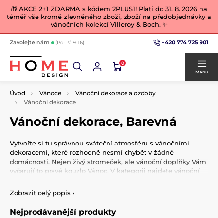
🎁 AKCE 2+1 ZDARMA s kódem 2PLUS1! Platí do 31. 8. 2026 na
téměř vše kromě zlevněného zboží, zboží na předobjednávky a
vánočních kolekcí Villeroy & Boch. ✨
+420 774 725 901
Zavolejte nám
(Po-Pá 9-16)
0
Menu
Úvod
Vánoce
Vánoční dekorace a ozdoby
Vánoční dekorace
Vánoční dekorace, Barevná
Vytvořte si tu správnou sváteční atmosféru s vánočními
dekoracemi, které rozhodně nesmí chybět v žádné
domácnosti. Nejen živý stromeček, ale vánoční doplňky Vám
vyčarují to pravé kouzlo Vánoc. V kategorii najdete vánoční
porcelánové figurky, světelné stromečky, závěsné a stolní
dekorace, které zútulní váš domov.
Zobrazit celý popis
›
Nejprodávanější produkty