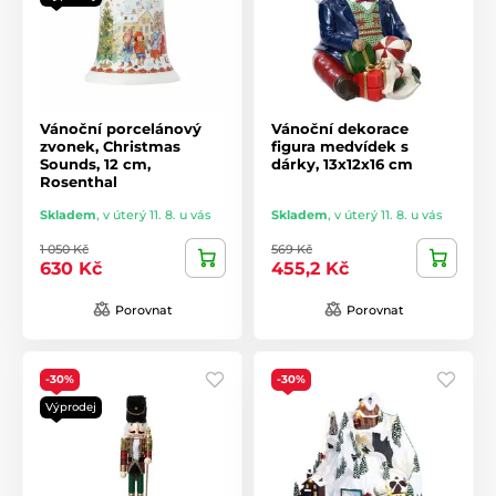
Vánoční porcelánový
Vánoční dekorace
zvonek, Christmas
figura medvídek s
Sounds, 12 cm,
dárky, 13x12x16 cm
Rosenthal
Skladem
,
v úterý 11. 8. u vás
Skladem
,
v úterý 11. 8. u vás
1 050 Kč
569 Kč
630 Kč
455,2 Kč
Porovnat
Porovnat
-30%
-30%
Výprodej