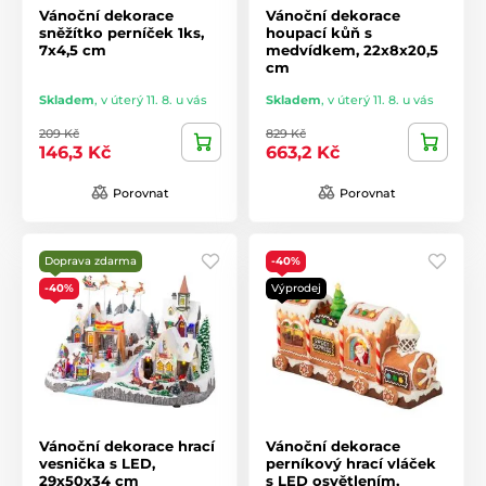
Vánoční dekorace
Vánoční dekorace
sněžítko perníček 1ks,
houpací kůň s
7x4,5 cm
medvídkem, 22x8x20,5
cm
Skladem
,
v úterý 11. 8. u vás
Skladem
,
v úterý 11. 8. u vás
209 Kč
829 Kč
146,3 Kč
663,2 Kč
Porovnat
Porovnat
Doprava zdarma
-40%
-40%
Výprodej
Vánoční dekorace hrací
Vánoční dekorace
vesnička s LED,
perníkový hrací vláček
29x50x34 cm
s LED osvětlením,