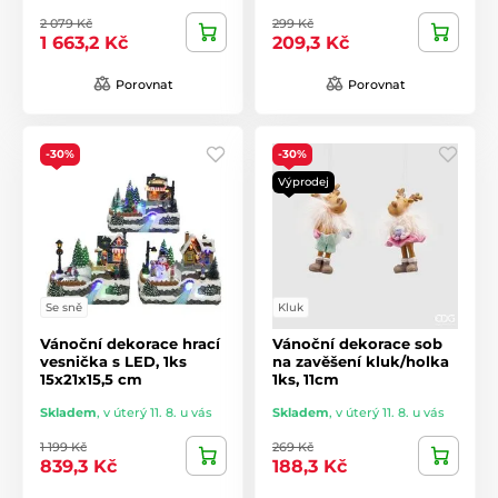
2 079 Kč
299 Kč
1 663,2 Kč
209,3 Kč
Porovnat
Porovnat
-30%
-30%
Výprodej
Se sně
Kluk
Vánoční dekorace hrací
Vánoční dekorace sob
vesnička s LED, 1ks
na zavěšení kluk/holka
15x21x15,5 cm
1ks, 11cm
Skladem
,
v úterý 11. 8. u vás
Skladem
,
v úterý 11. 8. u vás
1 199 Kč
269 Kč
839,3 Kč
188,3 Kč