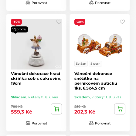
Porovnat
Porovnat
-30%
-30%
Výprodej
Se San
S pern
Vánoční dekorace hrací
Vánoční dekorace
skříňka sob s cukrovím,
sněžítko na
19cm
perníkovém autíčku
1ks, 6,5x4,5 cm
Skladem
,
v úterý 11. 8. u vás
Skladem
,
v úterý 11. 8. u vás
799 Kč
289 Kč
559,3 Kč
202,3 Kč
Porovnat
Porovnat