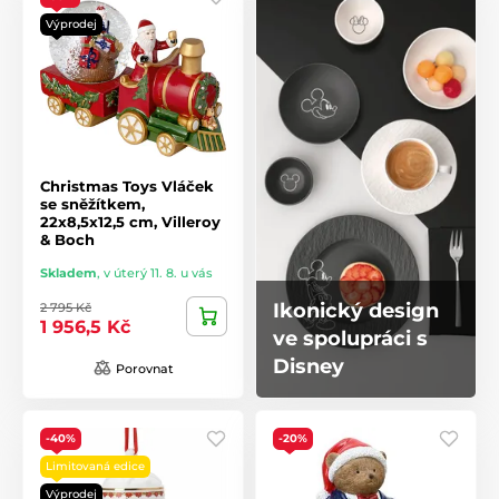
Výprodej
Christmas Toys Vláček
se sněžítkem,
22x8,5x12,5 cm, Villeroy
& Boch
Skladem
,
v úterý 11. 8. u vás
Ikonický design
2 795 Kč
1 956,5 Kč
ve spolupráci s
Disney
Porovnat
-40%
-20%
Limitovaná edice
Výprodej