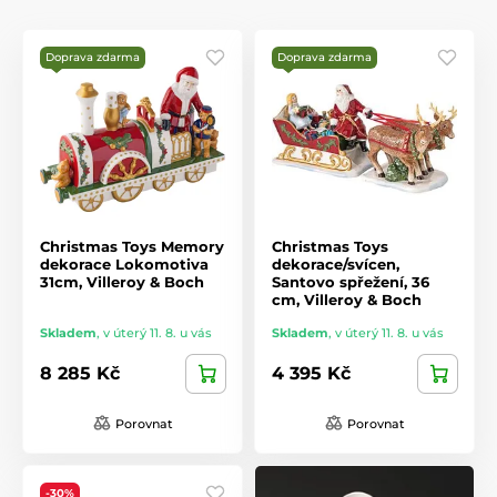
Doprava zdarma
Doprava zdarma
Christmas Toys Memory
Christmas Toys
dekorace Lokomotiva
dekorace/svícen,
31cm, Villeroy & Boch
Santovo spřežení, 36
cm, Villeroy & Boch
Skladem
,
v úterý 11. 8. u vás
Skladem
,
v úterý 11. 8. u vás
8 285 Kč
4 395 Kč
Porovnat
Porovnat
-30%