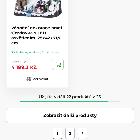
Vánoční dekorace hrací
sjezdovka s LED
osvětlením, 25x42x31,5
cm
Skladem
,
v úterý 11. 8. u vás
5 999 Kč
4 199,3 Kč
Porovnat
Už jste viděli 22 produktů z 25.
Zobrazit další produkty
1
2