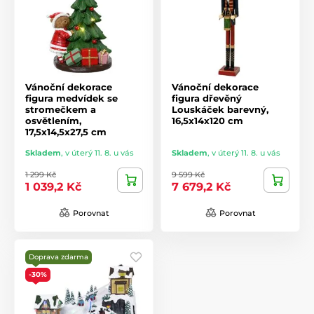
Vánoční dekorace
Vánoční dekorace
figura medvídek se
figura dřevěný
stromečkem a
Louskáček barevný,
osvětlením,
16,5x14x120 cm
17,5x14,5x27,5 cm
Skladem
,
v úterý 11. 8. u vás
Skladem
,
v úterý 11. 8. u vás
1 299 Kč
9 599 Kč
1 039,2 Kč
7 679,2 Kč
Porovnat
Porovnat
Doprava zdarma
-30%