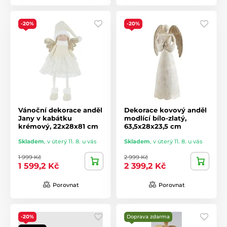
-20%
-20%
Vánoční dekorace anděl
Dekorace kovový anděl
Jany v kabátku
modlící bílo-zlatý,
krémový, 22x28x81 cm
63,5x28x23,5 cm
Skladem
,
v úterý 11. 8. u vás
Skladem
,
v úterý 11. 8. u vás
1 999 Kč
2 999 Kč
1 599,2 Kč
2 399,2 Kč
Porovnat
Porovnat
-20%
Doprava zdarma