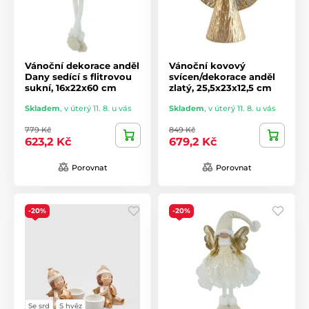
Vánoční dekorace anděl
Vánoční kovový
Dany sedící s flitrovou
svícen/dekorace anděl
sukní, 16x22x60 cm
zlatý, 25,5x23x12,5 cm
Skladem
,
v úterý 11. 8. u vás
Skladem
,
v úterý 11. 8. u vás
779 Kč
849 Kč
623,2 Kč
679,2 Kč
Porovnat
Porovnat
-20%
-20%
Se srd
S hvěz