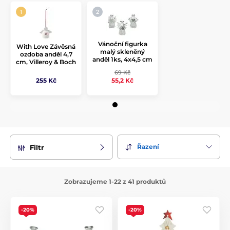
Vánoční figurka
With Love Závěsná
malý skleněný
ozdoba anděl 4,7
anděl 1ks, 4x4,5 cm
cm, Villeroy & Boch
69 Kč
255 Kč
55,2 Kč
Řazení
Filtr
Zobrazujeme 1-22 z 41 produktů
-20%
-20%