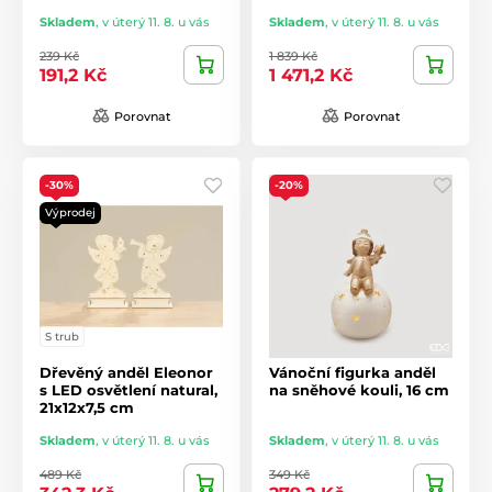
Skladem
,
v úterý 11. 8. u vás
Skladem
,
v úterý 11. 8. u vás
239 Kč
1 839 Kč
191,2 Kč
1 471,2 Kč
Porovnat
Porovnat
-30%
-20%
Výprodej
S trub
Dřevěný anděl Eleonor
Vánoční figurka anděl
s LED osvětlení natural,
na sněhové kouli, 16 cm
21x12x7,5 cm
Skladem
,
v úterý 11. 8. u vás
Skladem
,
v úterý 11. 8. u vás
489 Kč
349 Kč