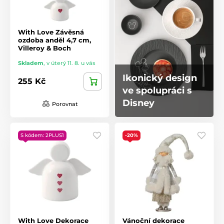
With Love Závěsná
ozdoba anděl 4,7 cm,
Villeroy & Boch
Skladem
,
v úterý 11. 8. u vás
Ikonický design
255 Kč
ve spolupráci s
Disney
Porovnat
S kódem: 2PLUS1
-20%
With Love Dekorace
Vánoční dekorace