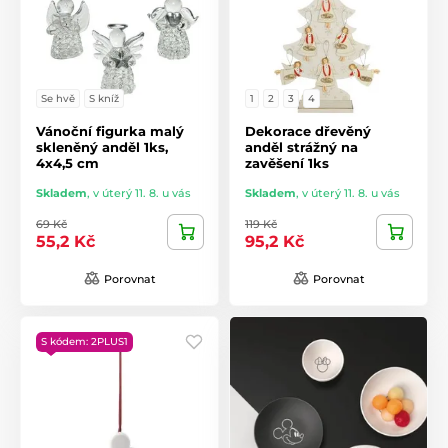
Se hvě
S kníž
1
2
3
4
Vánoční figurka malý
Dekorace dřevěný
skleněný anděl 1ks,
anděl strážný na
4x4,5 cm
zavěšení 1ks
Skladem
,
v úterý 11. 8. u vás
Skladem
,
v úterý 11. 8. u vás
69 Kč
119 Kč
55,2 Kč
95,2 Kč
Porovnat
Porovnat
S kódem: 2PLUS1