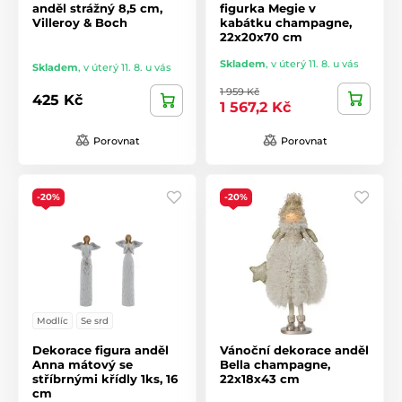
anděl strážný 8,5 cm,
figurka Megie v
Villeroy & Boch
kabátku champagne,
22x20x70 cm
Skladem
,
v úterý 11. 8. u vás
Skladem
,
v úterý 11. 8. u vás
1 959 Kč
425 Kč
1 567,2 Kč
Porovnat
Porovnat
-20%
-20%
Modlíc
Se srd
Dekorace figura anděl
Vánoční dekorace anděl
Anna mátový se
Bella champagne,
stříbrnými křídly 1ks, 16
22x18x43 cm
cm