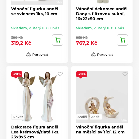
Vánoční figurka anděl
Vánoční dekorace anděl
se svícnem 1ks, 10 cm
Dany s flitrovou sukní,
16x22x50 cm
Skladem
,
v úterý 11. 8. u vás
Skladem
,
v úterý 11. 8. u vás
399 Kč
959 Kč
319,2 Kč
767,2 Kč
Porovnat
Porovnat
-20%
-20%
S hvěz
Anděl
Anděl
Dekorace figura anděl
Vánoční figurka anděl
Lea krémová/zlatá 1ks,
na měsíci svítící, 12 cm
23x9x5 cm