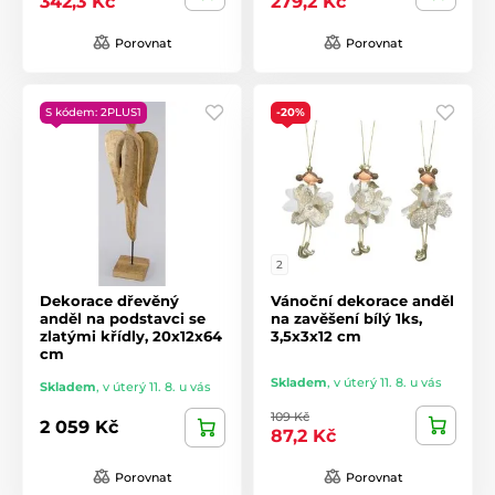
342,3 Kč
279,2 Kč
Porovnat
Porovnat
S kódem: 2PLUS1
-20%
2
Dekorace dřevěný
Vánoční dekorace anděl
anděl na podstavci se
na zavěšení bílý 1ks,
zlatými křídly, 20x12x64
3,5x3x12 cm
cm
Skladem
,
v úterý 11. 8. u vás
Skladem
,
v úterý 11. 8. u vás
109 Kč
2 059 Kč
87,2 Kč
Porovnat
Porovnat