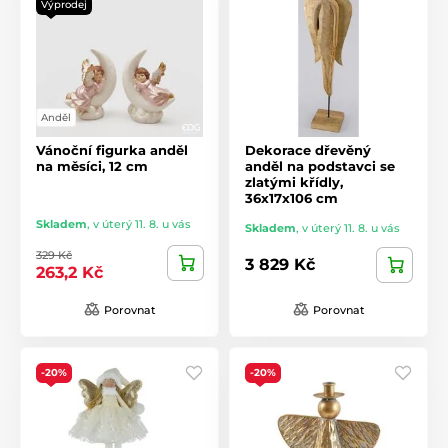
Výprodej
Anděl
Vánoční figurka anděl
Dekorace dřevěný
na měsíci, 12 cm
anděl na podstavci se
zlatými křídly,
36x17x106 cm
Skladem
,
v úterý 11. 8. u vás
Skladem
,
v úterý 11. 8. u vás
329 Kč
3 829 Kč
263,2 Kč
Porovnat
Porovnat
-20%
-20%