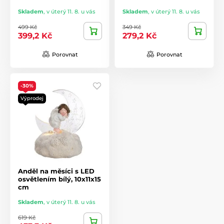
Skladem
,
v úterý 11. 8. u vás
Skladem
,
v úterý 11. 8. u vás
499 Kč
349 Kč
399,2 Kč
279,2 Kč
Porovnat
Porovnat
-30%
Výprodej
Anděl na měsíci s LED
osvětlením bílý, 10x11x15
cm
Skladem
,
v úterý 11. 8. u vás
619 Kč