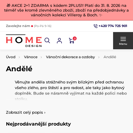
🎁 AKCE 2+1 ZDARMA s kódem 2PLUS1! Platí do 31. 8. 2026 na
téměř vše kromě zlevněného zboží, zboží na předobjednávky a
vánočních kolekcí Villeroy & Boch. ✨
+420 774 725 901
Zavolejte nám
(Po-Pá 9-16)
0
Menu
Úvod
Vánoce
Vánoční dekorace a ozdoby
Andělé
Andělé
Věnujte anděla strážného svým blízkým před ochranou
všeho zlého, pro štěstí a pro radost, ale taky jako bytový
doplněk. Bude se náramně vyjímat na každé polici nebo
stolku.
Zobrazit celý popis
›
Nejprodávanější produkty