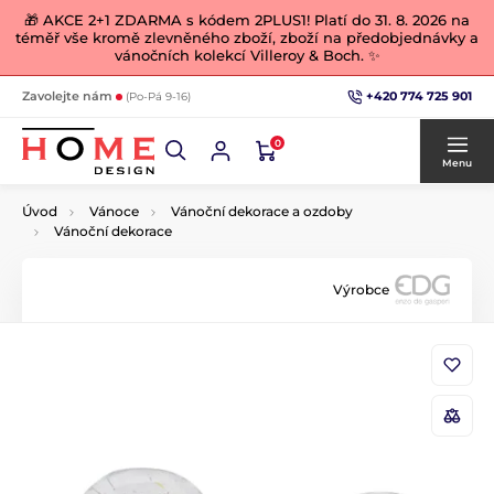
🎁 AKCE 2+1 ZDARMA s kódem 2PLUS1! Platí do 31. 8. 2026 na
téměř vše kromě zlevněného zboží, zboží na předobjednávky a
vánočních kolekcí Villeroy & Boch. ✨
+420 774 725 901
Zavolejte nám
(Po-Pá 9-16)
0
Menu
Úvod
Vánoce
Vánoční dekorace a ozdoby
Vánoční dekorace
Výrobce