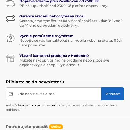
Doprava zdarma přes Zásilkovnu od 2500 Kč
Při nákupu zboží nad 2500 Kč platíme dopravu my.
Garance vrácení nebo výměny zboží
Garantujeme výměnu nebo vrácení zboží bez udání důvodů
do 14 dnů od odeslání objednávky.
Rychle pomůžeme s výběrem
Nebojte se nás kontaktovat na mobilu nebo na chatu. Rádi
vám poradíme.
Vlastní kamenná prodejna v Hodoníně
Můžete nakoupit přímo na prodejně nebo si zde své
objednávky z e-shopu vyzvednout.
Přihlaste se do newsletteru
Zde napište váš e-mail
Přihlásit
Vaše
údaje jsou u nás v bezpečí
a kdykoliv se můžete z newsletteru
odhlásit.
Potřebujete poradit
offline