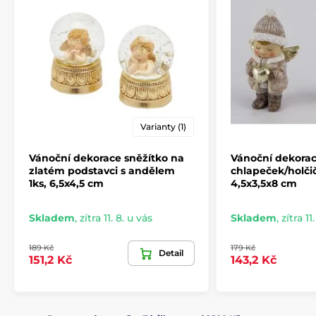
Varianty (1)
Vánoční dekorace sněžítko na
Vánoční dekorac
zlatém podstavci s andělem
chlapeček/holčič
1ks, 6,5x4,5 cm
4,5x3,5x8 cm
Skladem
,
zítra 11. 8. u vás
Skladem
,
zítra 11
189 Kč
179 Kč
Detail
151,2 Kč
143,2 Kč