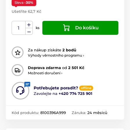
Sleva
-30%
Ušetříte 62,7 Kč
Do košíku
ks
Za nákup získáte
2 bodů
Výhody věrnostního programu ›
Doprava zdarma
od
2 501 Kč
Možnosti doručení ›
Potřebujete poradit?
offline
Zavolejte na
+420 774 725 901
Kód produktu:
8100396A999
Záruka:
24 měsíců