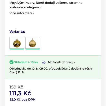
třpytivými vzory, které dodají vašemu stromku
královskou eleganci.
Více informací ›
Varianta:
Možnosti dopravy ›
Skladem > 10 ks
Objednávky do 10. 8. 09:00, předpokládané dodání:
u vás v
úterý 11. 8.
159 Kč
111,3 Kč
92,0 Kč bez DPH