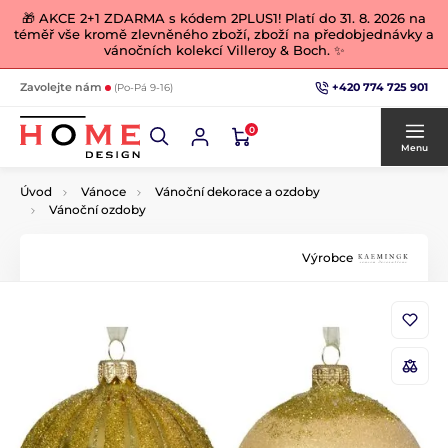
🎁 AKCE 2+1 ZDARMA s kódem 2PLUS1! Platí do 31. 8. 2026 na
téměř vše kromě zlevněného zboží, zboží na předobjednávky a
vánočních kolekcí Villeroy & Boch. ✨
+420 774 725 901
Zavolejte nám
(Po-Pá 9-16)
0
Menu
Úvod
Vánoce
Vánoční dekorace a ozdoby
Vánoční ozdoby
Výrobce