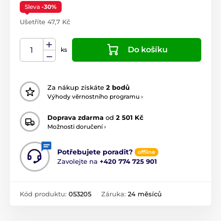
Sleva
-30%
Ušetříte 47,7 Kč
Do košíku
ks
Za nákup získáte
2 bodů
Výhody věrnostního programu ›
Doprava zdarma
od
2 501 Kč
Možnosti doručení ›
Potřebujete poradit?
offline
Zavolejte na
+420 774 725 901
Kód produktu:
053205
Záruka:
24 měsíců