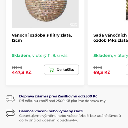
Vánoční ozdoba s flitry zlatá,
Sada vánočních 
12cm
ozdob 14ks zlatá
Skladem
,
v úterý 11. 8. u vás
Skladem
,
v úterý
639 Kč
99 Kč
Do košíku
447,3 Kč
69,3 Kč
Doprava zdarma přes Zásilkovnu od 2500 Kč
Při nákupu zboží nad 2500 Kč platíme dopravu my.
Garance vrácení nebo výměny zboží
Garantujeme výměnu nebo vrácení zboží bez udání důvodů
do 14 dnů od odeslání objednávky.