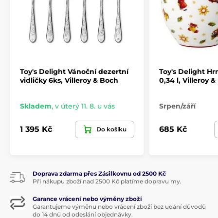
klasiky jsou prostě nádherné svými tradičními
barvami, okouzlujícími motivy a nápadnými tvary.
Skvělý způsob, jak začít den ve sváteční náladě -
kolekce
Toy’s Delight je díky svým okouzlujícím
detailům oblíbená
po celém světě
.
Toy's Delight Vánoční dezertní
Toy's Delight Hr
Produkt je zařazen v kategoriích
vidličky 6ks, Villeroy & Boch
0,34 l, Villeroy 
Vánoční stolování
TOY'S DELIGHT
Skladem
,
v úterý 11. 8. u vás
Srpen/září
Servírování
Vánoční stolování
1 395 Kč
685 Kč
Do košíku
TOY'S DELIGHT
Doprava zdarma přes Zásilkovnu od 2500 Kč
Při nákupu zboží nad 2500 Kč platíme dopravu my.
Garance vrácení nebo výměny zboží
Garantujeme výměnu nebo vrácení zboží bez udání důvodů
do 14 dnů od odeslání objednávky.