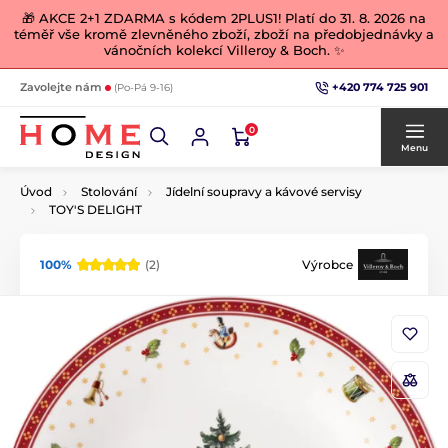
🎁 AKCE 2+1 ZDARMA s kódem 2PLUS1! Platí do 31. 8. 2026 na
téměř vše kromě zlevněného zboží, zboží na předobjednávky a
vánočních kolekcí Villeroy & Boch. ✨
+420 774 725 901
Zavolejte nám
(Po-Pá 9-16)
0
Menu
Úvod
Stolování
Jídelní soupravy a kávové servisy
TOY'S DELIGHT
100%
(2)
Výrobce