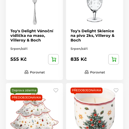
Toy's Delight Vánoční
Toy's Delight Sklenice
vidlička na maso,
na pivo 2ks, Villeroy &
Villeroy & Boch
Boch
Srpen/září
Srpen/září
555 Kč
835 Kč
Porovnat
Porovnat
Doprava zdarma
PŘEDOBJEDNÁVKA
PŘEDOBJEDNÁVKA