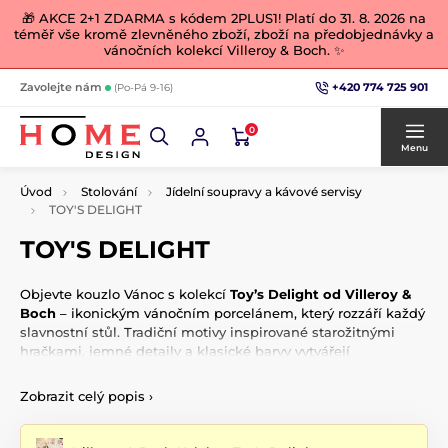
🎁 AKCE 2+1 ZDARMA s kódem 2PLUS1! Platí do 31. 8. 2026 na
téměř vše kromě zlevněného zboží, zboží na předobjednávky a
vánočních kolekcí Villeroy & Boch. ✨
+420 774 725 901
Zavolejte nám
(Po-Pá 9-16)
0
Menu
Úvod
Stolování
Jídelní soupravy a kávové servisy
TOY'S DELIGHT
TOY'S DELIGHT
Objevte kouzlo Vánoc s kolekcí
Toy’s Delight od Villeroy &
Boch
– ikonickým vánočním porcelánem, který rozzáří každý
slavnostní stůl. Tradiční motivy inspirované starožitnými
hračkami, jemné detaily a klasické barvy vytvářejí
nostalgickou vánoční atmosféru
jako z dětských snů.
Zobrazit celý popis
›
V nabídce najdete
vánoční talíře Villeroy & Boch
, misky,
hrnky, konvice, podnosy na cukroví i stylové
vánoční
sklenice
. Pro slavnostní stolování můžete s kolekcí Toy’s