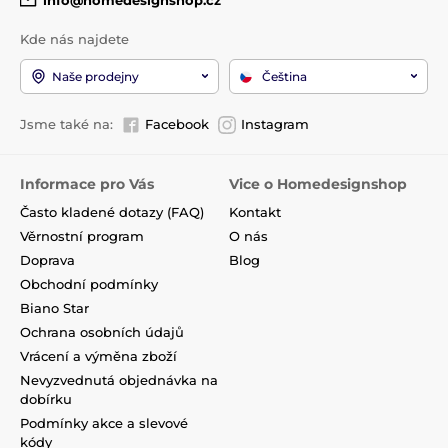
info@homedesignshop.cz
Kde nás najdete
Naše prodejny
Čeština
Jsme také na:
Facebook
Instagram
Informace pro Vás
Vice o Homedesignshop
Často kladené dotazy (FAQ)
Kontakt
Věrnostní program
O nás
Doprava
Blog
Obchodní podmínky
Biano Star
Ochrana osobních údajů
Vrácení a výměna zboží
Nevyzvednutá objednávka na
dobírku
Podmínky akce a slevové
kódy