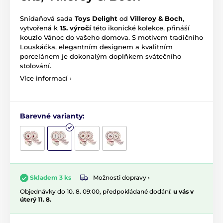
Snídaňová sada
Toys Delight
od
Villeroy & Boch
,
vytvořená k
15. výročí
této ikonické kolekce, přináší
kouzlo Vánoc do vašeho domova. S motivem tradičního
Louskáčka, elegantním designem a kvalitním
porcelánem je dokonalým doplňkem svátečního
stolování.
Více informací ›
Barevné varianty:
Možnosti dopravy ›
Skladem 3 ks
Objednávky do 10. 8. 09:00, předpokládané dodání:
u vás v
úterý 11. 8.