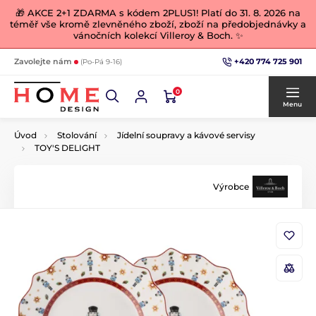
🎁 AKCE 2+1 ZDARMA s kódem 2PLUS1! Platí do 31. 8. 2026 na
téměř vše kromě zlevněného zboží, zboží na předobjednávky a
vánočních kolekcí Villeroy & Boch. ✨
+420 774 725 901
Zavolejte nám
(Po-Pá 9-16)
0
Menu
Úvod
Stolování
Jídelní soupravy a kávové servisy
TOY'S DELIGHT
Výrobce