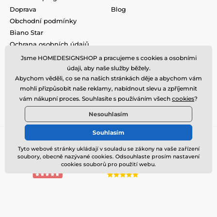
Doprava
Blog
Obchodní podmínky
Biano Star
Ochrana osobních údajů
Vrácení a výměna zboží
Jsme HOMEDESIGNSHOP a pracujeme s cookies a osobními
Nevyzvednutá objednávka na
údaji, aby naše služby běžely.
dobírku
Abychom věděli, co se na našich stránkách děje a abychom vám
Podmínky akce a slevové
mohli přizpůsobit naše reklamy, nabídnout slevu a zpříjemnit
kódy
vám nákupní proces. Souhlasíte s používáním všech
cookies
?
Reklamace
Nesouhlasím
Souhlasím
Tyto webové stránky ukládají v souladu se zákony na vaše zařízení
soubory, obecně nazývané cookies. Odsouhlaste prosím nastavení
cookies souborů pro použití webu.
© 2026 www.homedesignshop.cz ⦁ E-shop vytvořila
SIMPLIA.cz