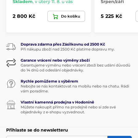
Skladem
,
v úterý 11. 8. u vás
Srpen/září
designu. Vánoční servis můžete doplnit kousky z
bílého porcelánu s reliéfním zdobením z kolekce
Toy's
Delight Royal Classic
. Vykouzlete nezapomenutelnou
2 800 Kč
5 225 Kč
Do košíku
vánoční atmosféru.
Kolekce nádobí Toy’s Delight vytvoří na vašem stole
nostalgickou vánoční
atmosféru.
Všestranné
a
stylové
klasiky jsou prostě
Doprava zdarma přes Zásilkovnu od 2500 Kč
nádherné svými tradičními barvami, okouzlujícími
Při nákupu zboží nad 2500 Kč platíme dopravu my.
motivy a nápadnými tvary. Skvělý způsob, jak začít
den ve sváteční náladě - kolekce
Toy’s Delight je díky
Garance vrácení nebo výměny zboží
Garantujeme výměnu nebo vrácení zboží bez udání důvodů
svým okouzlujícím detailům oblíbená
po celém
do 14 dnů od odeslání objednávky.
světě
.
Rychle pomůžeme s výběrem
Nebojte se nás kontaktovat na mobilu nebo na chatu. Rádi
vám poradíme.
Produkt je zařazen v kategoriích
Vlastní kamenná prodejna v Hodoníně
Vánoční stolování
TOY'S DELIGHT
Můžete nakoupit přímo na prodejně nebo si zde své
objednávky z e-shopu vyzvednout.
Vánoční stolování
TOY'S DELIGHT
Přihlaste se do newsletteru