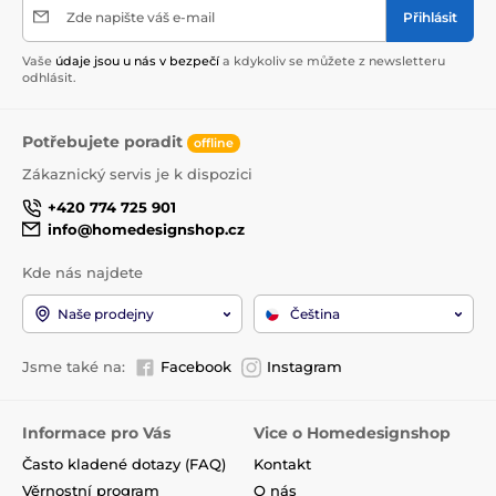
Zde napište váš e-mail
Přihlásit
Vaše
údaje jsou u nás v bezpečí
a kdykoliv se můžete z newsletteru
odhlásit.
Potřebujete poradit
offline
Zákaznický servis je k dispozici
+420 774 725 901
info@homedesignshop.cz
Kde nás najdete
Naše prodejny
Čeština
Jsme také na:
Facebook
Instagram
Informace pro Vás
Vice o Homedesignshop
Často kladené dotazy (FAQ)
Kontakt
Věrnostní program
O nás