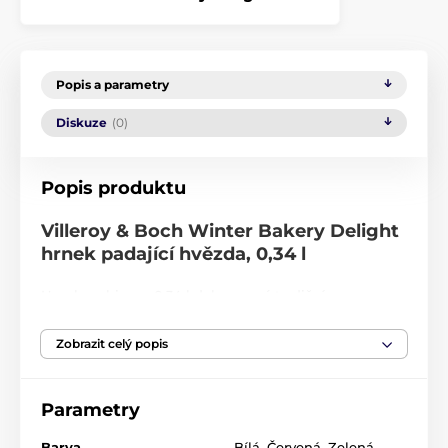
Popis a parametry
Diskuze
(0)
Popis produktu
Villeroy & Boch Winter Bakery Delight
hrnek padající hvězda, 0,34 l
Hrnek o objemu 0,34 l dekorovaný tradičním
svátečním motivem padající hvezdy, ideální pro
servírování teplého kakaa nebo čaje. Villeroy & Boch,
Zobrazit celý popis
vyrobeno z porcelánu. Vánoční kolekce Winter Bakery
Delight.
premium porcelán
Parametry
mikrovlnná trouba: ano
Barva
Bílá
,
Červená
,
Zelená