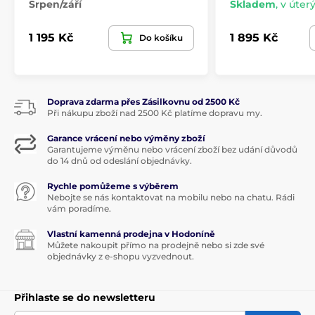
Srpen/září
Skladem
,
v úterý
1 195 Kč
1 895 Kč
Do košíku
Doprava zdarma přes Zásilkovnu od 2500 Kč
Při nákupu zboží nad 2500 Kč platíme dopravu my.
Garance vrácení nebo výměny zboží
Garantujeme výměnu nebo vrácení zboží bez udání důvodů
do 14 dnů od odeslání objednávky.
Rychle pomůžeme s výběrem
Nebojte se nás kontaktovat na mobilu nebo na chatu. Rádi
vám poradíme.
Vlastní kamenná prodejna v Hodoníně
Můžete nakoupit přímo na prodejně nebo si zde své
objednávky z e-shopu vyzvednout.
Přihlaste se do newsletteru