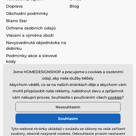
Doprava
Blog
Obchodní podmínky
Biano Star
Ochrana osobních údajů
Vrácení a výměna zboží
Nevyzvednutá objednávka na
dobírku
Podmínky akce a slevové
kódy
Reklamace
Jsme HOMEDESIGNSHOP a pracujeme s cookies a osobními
údaji, aby naše služby běžely.
Abychom věděli, co se na našich stránkách děje a abychom vám
mohli přizpůsobit naše reklamy, nabídnout slevu a zpříjemnit
vám nákupní proces. Souhlasíte s používáním všech
cookies
?
Nesouhlasím
Souhlasím
Tyto webové stránky ukládají v souladu se zákony na vaše zařízení
soubory, obecně nazývané cookies. Odsouhlaste prosím nastavení
© 2026 www.homedesignshop.cz ⦁ E-shop vytvořila
SIMPLIA.cz