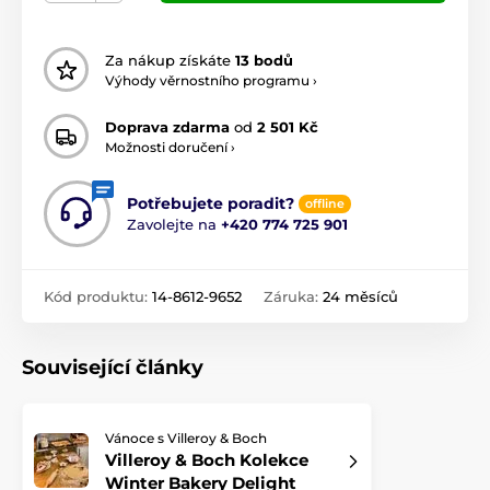
Za nákup získáte
13 bodů
Výhody věrnostního programu ›
Doprava zdarma
od
2 501 Kč
Možnosti doručení ›
Potřebujete poradit?
offline
Zavolejte na
+420 774 725 901
Kód produktu:
14-8612-9652
Záruka:
24 měsíců
Související články
Vánoce s Villeroy & Boch
Villeroy & Boch Kolekce
Winter Bakery Delight