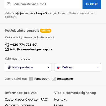
Zde napište váš e-mail
Přihlásit
Vaše
údaje jsou u nás v bezpečí
a kdykoliv se můžete z newsletteru
odhlásit.
Potřebujete poradit
offline
Zákaznický servis je k dispozici
+420 774 725 901
info@homedesignshop.cz
Kde nás najdete
Naše prodejny
Čeština
Jsme také na:
Facebook
Instagram
Informace pro Vás
Vice o Homedesignshop
Často kladené dotazy (FAQ)
Kontakt
Věrnostní program
O nás