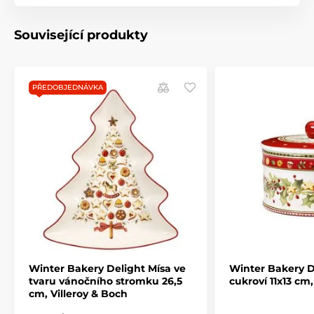
Vytvořte si
příjemnou
atmosféru
prvotřídního
stolování
Související produkty
! Hrnky jsou baleny po šesti kusech v bílé
průmyslové krabici. Při objednávce 4 kusů
a více, bude zboží dodáno v originálním
balení !
PŘEDOBJEDNÁVKA
Produkt je zařazen v kategoriích
WINTER BAKERY DELIGHT
Konvice a hrnky na čaj
Vánoční stolování
WINTER BAKERY DELIGHT
Winter Bakery Delight Mísa ve
Winter Bakery D
tvaru vánočního stromku 26,5
cukroví 11x13 cm,
cm, Villeroy & Boch