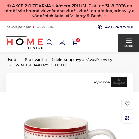
🎁 AKCE 2+1 ZDARMA s kódem 2PLUS1! Platí do 31. 8. 2026 na
téměř vše kromě zlevněného zboží, zboží na předobjednávky a
vánočních kolekcí Villeroy & Boch. ✨
+420 774 725 901
Zavolejte nám
(Po-Pá 9-16)
0
Menu
Úvod
Stolování
Jídelní soupravy a kávové servisy
WINTER BAKERY DELIGHT
Výrobce