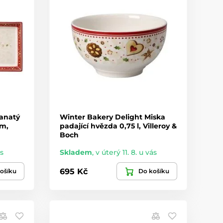
ranatý
Winter Bakery Delight Miska
cm,
padající hvězda 0,75 l, Villeroy &
Boch
ás
Skladem
,
v úterý 11. 8. u vás
695 Kč
ošíku
Do košíku