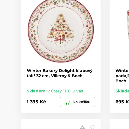
Winter Bakery Delight klubový
Winte
talíř 32 cm, Villeroy & Boch
padají
Boch
Skladem
,
v úterý 11. 8. u vás
Sklad
1 395 Kč
695 K
Do košíku