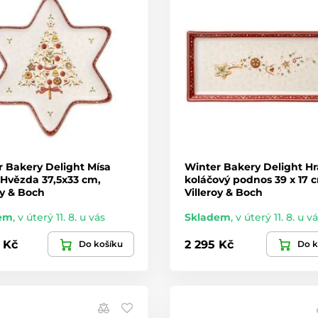
 Bakery Delight Mísa
Winter Bakery Delight H
 Hvězda 37,5x33 cm,
koláčový podnos 39 x 17 
oy & Boch
Villeroy & Boch
em
,
v úterý 11. 8. u vás
Skladem
,
v úterý 11. 8. u v
 Kč
2 295 Kč
Do košíku
Do k