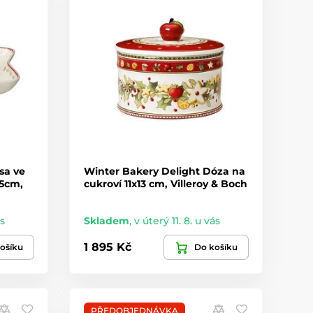
sa ve
Winter Bakery Delight Dóza na
,5cm,
cukroví 11x13 cm, Villeroy & Boch
ás
Skladem
,
v úterý 11. 8. u vás
1 895 Kč
ošíku
Do košíku
PŘEDOBJEDNÁVKA