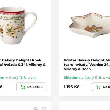
r Bakery Delight Hrnek
Winter Bakery Delight Mí
cí hvězda 0,34l, Villeroy &
tvaru hvězdy, Vesnice 24
Villeroy & Boch
em
,
v úterý 11. 8. u vás
Skladem
,
v úterý 11. 8. u v
č
1 195 Kč
Do košíku
Do k