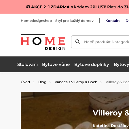
🎁 AKCE 2+1 ZDARMA
s kódem
2PLUS1
! Platí do
31.
Homedesignshop – Styl pro každý domov
Kontakt
D
Např. produkt, kategori
Stolování
Bytové vůně
Bytové doplňky
Bytový 
Úvod
Blog
Vánoce s Villeroy & Boch
Villeroy & Bo
Villeroy 
Kateřina Dostálov