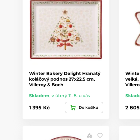
Winter Bakery Delight Hranatý
Winter
koláčový podnos 27x22,5 cm,
velká,
Villeroy & Boch
Viller
Skladem
,
v úterý 11. 8. u vás
Sklad
1 395 Kč
2 805
Do košíku