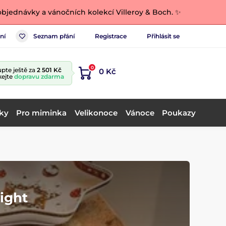
bjednávky a vánočních kolekcí Villeroy & Boch. ✨
ní
Seznam přání
Registrace
Přihlásit se
0
pte ještě za
2 501 Kč
0 Kč
kejte
dopravu zdarma
ky
Pro miminka
Velikonoce
Vánoce
Poukazy
ight