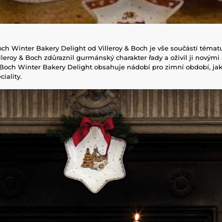
Boch Winter Bakery Delight od Villeroy & Boch je vše součástí tématu
lleroy & Boch zdůraznil gurmánský charakter řady a oživil ji novými
& Boch Winter Bakery Delight obsahuje nádobí pro zimní období, ja
iality.