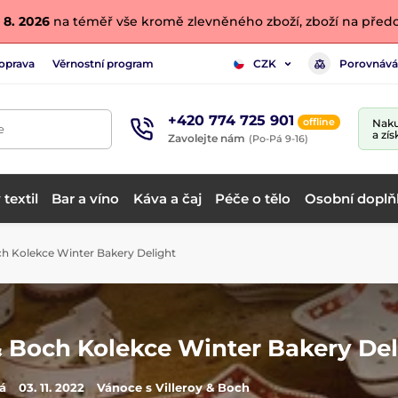
 8. 2026
na téměř vše kromě zlevněného zboží, zboží na předo
oprava
Věrnostní program
Porovnává
CZK
+420 774 725 901
offline
Naku
e
a zís
Zavolejte nám
(Po-Pá 9-16)
textil
Bar a víno
Káva a čaj
Péče o tělo
Osobní doplň
ch Kolekce Winter Bakery Delight
& Boch Kolekce Winter Bakery Del
á
03. 11. 2022
Vánoce s Villeroy & Boch