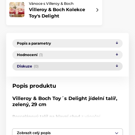
Vánoce s Villeroy & Boch
Villeroy & Boch Kolekce
Toy's Delight
Popis a parametry
Hodnocení
(1)
Diskuze
(0)
Popis produktu
Villeroy & Boch Toy´s Delight jídelní talíř,
zelený, 29 cm
Porcelánový talíř na hlavní chod
z vánoční
kolekce
Toy´s Delight
byl vyroben z prémiového
porcelánu o průměru 29 cm. Zdobí jej zvlněný okraj
Zobrazit celý popis
s výraznou červenou linkou a vánoční obrázky na