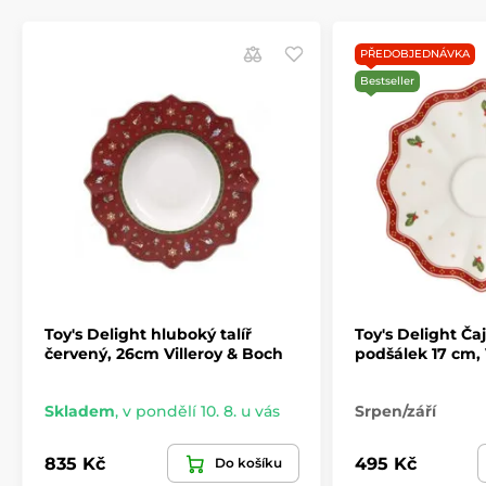
! Talíře jsou baleny po šesti kusech v bílé
PŘEDOBJEDNÁVKA
průmyslové krabici. Při objednávce 4 kusů
a více, bude zboží dodáno v originálním
Bestseller
balení !
Toy's Delight hluboký talíř
Toy's Delight Ča
červený, 26cm Villeroy & Boch
podšálek 17 cm, 
Skladem
,
v pondělí 10. 8. u vás
Srpen/září
Produkt je zařazen v kategoriích
835 Kč
495 Kč
Do košíku