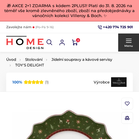
🎁 AKCE 2+1 ZDARMA s kódem 2PLUS1! Platí do 31. 8. 2026 na
téměř vše kromě zlevněného zboží, zboží na předobjednávky a
vánočních kolekcí Villeroy & Boch. ✨
+420 774 725 901
Zavolejte nám
(Po-Pá 9-16)
0
Menu
Úvod
Stolování
Jídelní soupravy a kávové servisy
TOY'S DELIGHT
100%
(1)
Výrobce