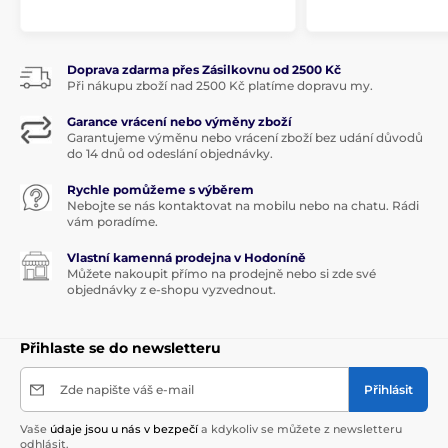
TOY'S DELIGHT
Vánoční stolování
TOY'S DELIGHT
Doprava zdarma přes Zásilkovnu od 2500 Kč
Při nákupu zboží nad 2500 Kč platíme dopravu my.
Garance vrácení nebo výměny zboží
Garantujeme výměnu nebo vrácení zboží bez udání důvodů
do 14 dnů od odeslání objednávky.
Rychle pomůžeme s výběrem
Nebojte se nás kontaktovat na mobilu nebo na chatu. Rádi
vám poradíme.
Vlastní kamenná prodejna v Hodoníně
Můžete nakoupit přímo na prodejně nebo si zde své
objednávky z e-shopu vyzvednout.
Přihlaste se do newsletteru
Zde napište váš e-mail
Přihlásit
Vaše
údaje jsou u nás v bezpečí
a kdykoliv se můžete z newsletteru
odhlásit.