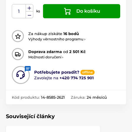
Do košíku
ks
Za nákup získáte
16 bodů
Výhody věrnostního programu ›
Doprava zdarma
od
2 501 Kč
Možnosti doručení ›
Potřebujete poradit?
offline
Zavolejte na
+420 774 725 901
Kód produktu:
14-8585-2621
Záruka:
24 měsíců
Související články