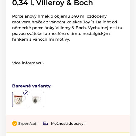
0,34 l, Villeroy & Boch
Porcelánový hrnek o objemu 340 ml ozdobený
motivem hraček z vánoční kolekce Toy´s Delight od
německé porcelánky Villeroy & Boch. Vychutnejte si tu
pravou sváteční atmosféru s tímto nostalgickým
hrnkem s vánočními motivy.
Více informací ›
Barevné varianty:
Možnosti dopravy ›
Srpen/září