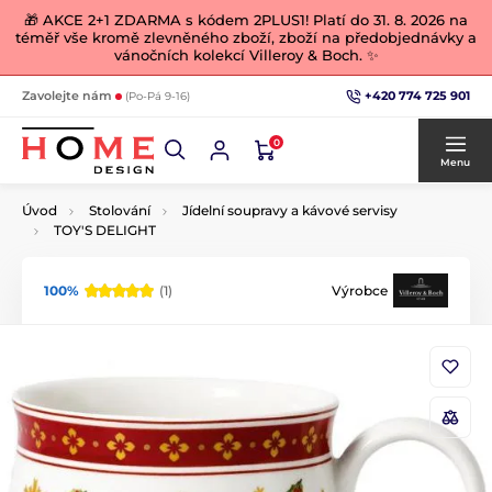
🎁 AKCE 2+1 ZDARMA s kódem 2PLUS1! Platí do 31. 8. 2026 na
téměř vše kromě zlevněného zboží, zboží na předobjednávky a
vánočních kolekcí Villeroy & Boch. ✨
+420 774 725 901
Zavolejte nám
(Po-Pá 9-16)
0
Menu
Úvod
Stolování
Jídelní soupravy a kávové servisy
TOY'S DELIGHT
100%
(1)
Výrobce