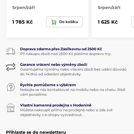
Srpen/září
Srpen/září
TOY'S DELIGHT
Konvice a hrnky na čaj
1 785 Kč
1 625 Kč
Do košíku
Vánoční stolování
TOY'S DELIGHT
Doprava zdarma přes Zásilkovnu od 2500 Kč
Při nákupu zboží nad 2500 Kč platíme dopravu my.
Garance vrácení nebo výměny zboží
Garantujeme výměnu nebo vrácení zboží bez udání důvodů
do 14 dnů od odeslání objednávky.
Rychle pomůžeme s výběrem
Nebojte se nás kontaktovat na mobilu nebo na chatu. Rádi
vám poradíme.
Vlastní kamenná prodejna v Hodoníně
Můžete nakoupit přímo na prodejně nebo si zde své
objednávky z e-shopu vyzvednout.
Přihlaste se do newsletteru