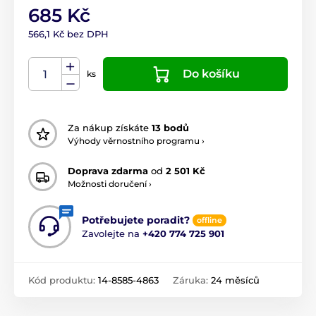
685 Kč
566,1 Kč bez DPH
Do košíku
ks
Za nákup získáte
13 bodů
Výhody věrnostního programu ›
Doprava zdarma
od
2 501 Kč
Možnosti doručení ›
Potřebujete poradit?
offline
Zavolejte na
+420 774 725 901
Kód produktu:
14-8585-4863
Záruka:
24 měsíců