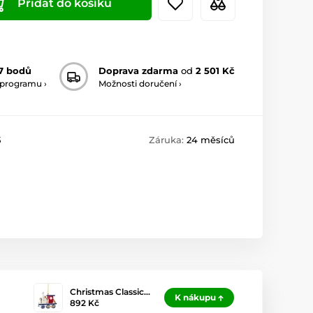
Přidat do košíku
7 bodů
Doprava zdarma
od
2 501 Kč
 programu ›
Možnosti doručení ›
5
Záruka:
24 měsíců
Christmas Classic…
K nákupu
892 Kč