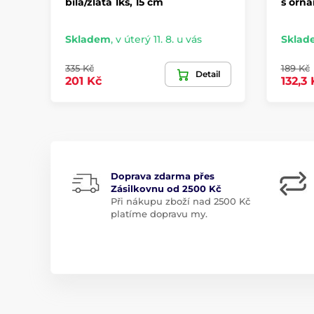
bílá/zlatá 1ks, 15 cm
s orn
Skladem
,
v úterý 11. 8. u vás
Sklad
335 Kč
189 Kč
Detail
201 Kč
132,3 
Doprava zdarma přes
Zásilkovnu od 2500 Kč
Při nákupu zboží nad 2500 Kč
platíme dopravu my.