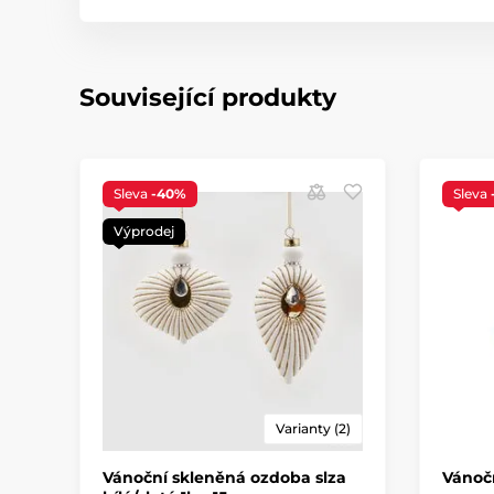
Související produkty
Sleva
-40%
Sleva
Výprodej
Varianty (2)
Vánoční skleněná ozdoba slza
Vánočn