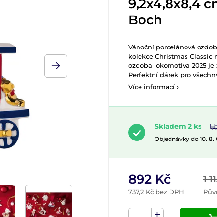
9,2x4,8x8,4 cm
Boch
Vánoční porcelánová ozdoba
kolekce Christmas Classic 
ozdoba lokomotiva 2025 je 
Perfektní dárek pro všechn
Více informací ›
Skladem 2 ks
Objednávky do 10. 8.
892 Kč
1 1
737,2 Kč bez DPH
Pův