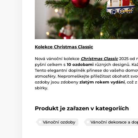
Kolekce Christmas Classic
Nová vánoční kolekce
Christmas Classic
2025 od n
pyšní celkem s
10 ozdobami
různých designů. Kaž
Tento elegantní doplněk přinese do vašeho domov
atmosféry. Nepromeškejte příležitost obohatit svo
ozdoby jsou zdobeny
zlatým rokem vydání
, což 
sbírky.
Produkt je zařazen v kategoriích
Vánoční ozdoby
Vánoční dekorace a dop