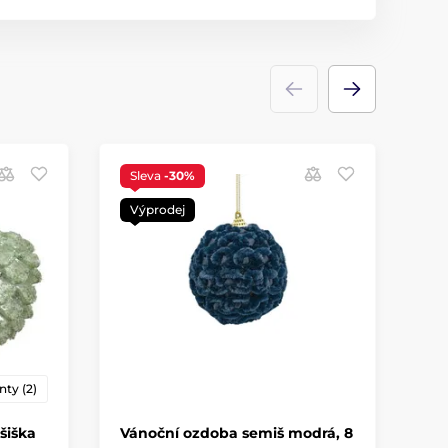
Sleva
-30%
S
Výprodej
V
nty (2)
šiška
Vánoční ozdoba semiš modrá, 8
Sa