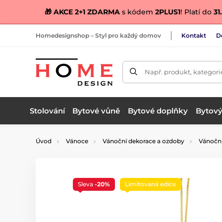
🎁 AKCE 2+1 ZDARMA
s kódem
2PLUS1
! Platí do
31.
Homedesignshop – Styl pro každý domov
Kontakt
D
Např. produkt, kategori
Stolování
Bytové vůně
Bytové doplňky
Bytový 
Úvod
Vánoce
Vánoční dekorace a ozdoby
Vánočn
Sleva
-20%
Limitovaná edice