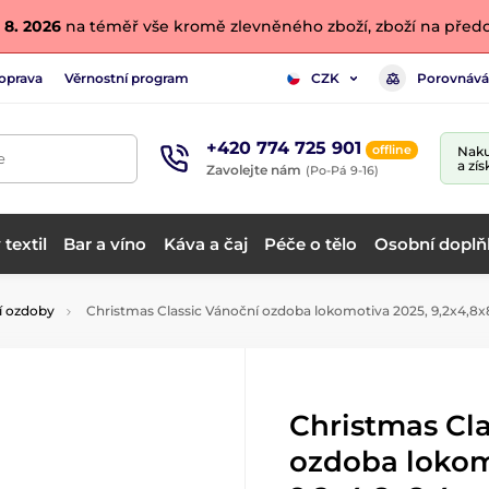
 8. 2026
na téměř vše kromě zlevněného zboží, zboží na předo
oprava
Věrnostní program
Porovnává
CZK
+420 774 725 901
offline
Naku
e
a zís
Zavolejte nám
(Po-Pá 9-16)
textil
Bar a víno
Káva a čaj
Péče o tělo
Osobní doplň
í ozdoby
Christmas Classic Vánoční ozdoba lokomotiva 2025, 9,2x4,8x8
Christmas Cl
ozdoba lokom