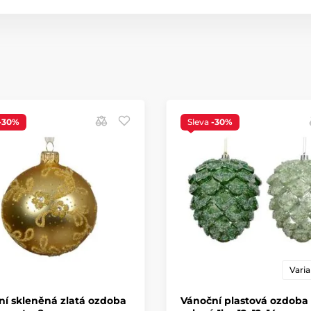
-30%
Sleva
-30%
Varia
í skleněná zlatá ozdoba
Vánoční plastová ozdoba 