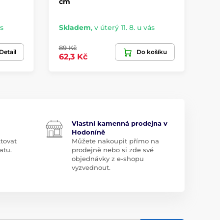
cm
rů
ás
Skladem
,
v úterý 11. 8. u vás
Sk
89 Kč
39
Detail
Do košíku
62,3 Kč
27
Vlastní kamenná prodejna v
Hodoníně
tovat
Můžete nakoupit přímo na
atu.
prodejně nebo si zde své
objednávky z e-shopu
vyzvednout.