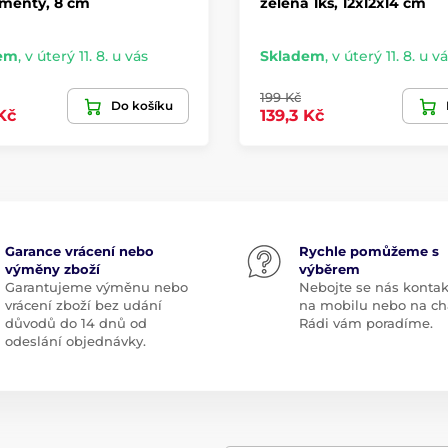
amenty, 8 cm
zelená 1ks, 12x12x14 cm
em
,
v úterý 11. 8. u vás
Skladem
,
v úterý 11. 8. u v
199 Kč
Do košíku
Kč
139,3 Kč
Garance vrácení nebo
Rychle pomůžeme s
výměny zboží
výběrem
Garantujeme výměnu nebo
Nebojte se nás kontak
vrácení zboží bez udání
na mobilu nebo na ch
důvodů do 14 dnů od
Rádi vám poradíme.
odeslání objednávky.