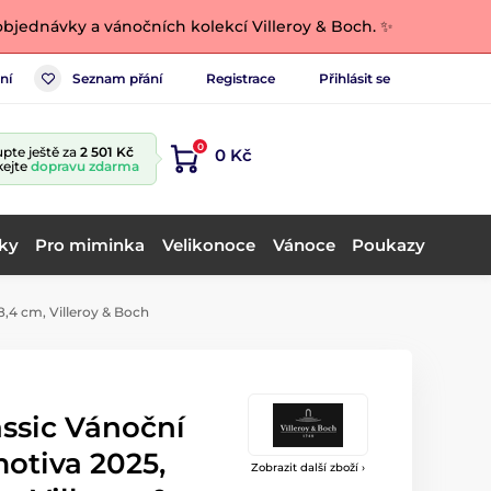
bjednávky a vánočních kolekcí Villeroy & Boch. ✨
ní
Seznam přání
Registrace
Přihlásit se
0
pte ještě za
2 501 Kč
0 Kč
kejte
dopravu zdarma
ky
Pro miminka
Velikonoce
Vánoce
Poukazy
,4 cm, Villeroy & Boch
assic Vánoční
otiva 2025,
Zobrazit další zboží ›