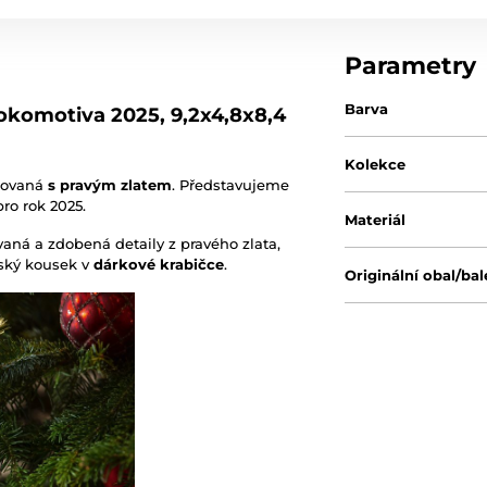
Parametry
Barva
okomotiva 2025, 9,2x4,8x8,4
Kolekce
lovaná
s pravým zlatem
. Představujeme
ro rok 2025.
Materiál
aná a zdobená detaily z pravého zlata,
lský kousek v
dárkové krabičce
.
Originální obal/bal