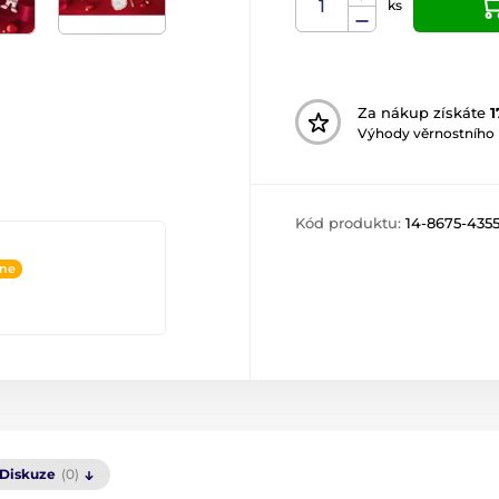
ks
Za nákup získáte
1
Výhody věrnostního
Kód produktu:
14-8675-435
ine
Diskuze
(0)