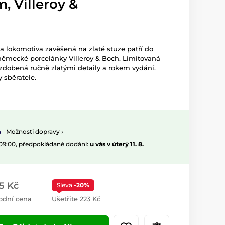
, Villeroy &
 lokomotiva zavěšená na zlaté stuze patří do
německé porcelánky Villeroy & Boch. Limitovaná
zdobená ručně zlatými detaily a rokem vydání.
y sběratele.
Možnosti dopravy ›
 09:00, předpokládané dodání:
u vás v úterý 11. 8.
15 Kč
Sleva
-20%
odní cena
Ušetříte 223 Kč