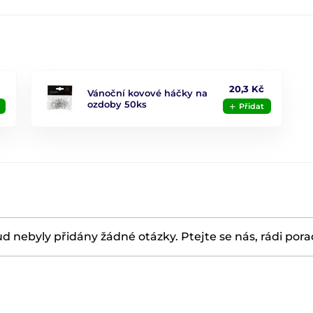
20,3 Kč
Vánoční kovové háčky na
ozdoby 50ks
Přidat
d nebyly přidány žádné otázky. Ptejte se nás, rádi por