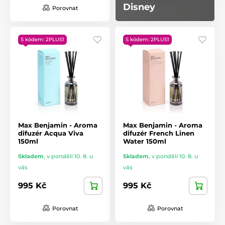
Disney
Porovnat
S kódem: 2PLUS1
S kódem: 2PLUS1
Max Benjamin - Aroma
Max Benjamin - Aroma
difuzér Acqua Viva
difuzér French Linen
150ml
Water 150ml
Skladem
,
v pondělí 10. 8. u
Skladem
,
v pondělí 10. 8. u
vás
vás
995 Kč
995 Kč
Porovnat
Porovnat