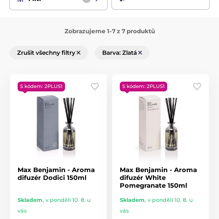
_x000D_
Zobrazujeme 1-7 z 7 produktů
Zrušit všechny filtry
Barva: Zlatá
S kódem: 2PLUS1
S kódem: 2PLUS1
Max Benjamin - Aroma
Max Benjamin - Aroma
difuzér Dodici 150ml
difuzér White
Pomegranate 150ml
Skladem
,
v pondělí 10. 8. u
Skladem
,
v pondělí 10. 8. u
vás
vás