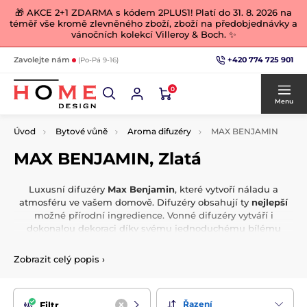
🎁 AKCE 2+1 ZDARMA s kódem 2PLUS1! Platí do 31. 8. 2026 na
téměř vše kromě zlevněného zboží, zboží na předobjednávky a
vánočních kolekcí Villeroy & Boch. ✨
+420 774 725 901
Zavolejte nám
(Po-Pá 9-16)
0
Menu
Úvod
Bytové vůně
Aroma difuzéry
MAX BENJAMIN
MAX BENJAMIN, Zlatá
Luxusní difuzéry
Max Benjamin
, které vytvoří náladu a
atmosféru ve vašem domově. Difuzéry obsahují ty
nejlepší
možné přírodní ingredience. Vonné difuzéry vytváří i
dokonalou dekoraci díky svému jednoduchému bílému
designu láhve a decentním barevným popisem. K provonění
interiéru dosáhnete za
pár vteřin
. Stačí pouze vložit tyčinky
Zobrazit celý popis
›
do láhve a váš vonný rituál může začít.
_x000D_
Řazení
Filtr