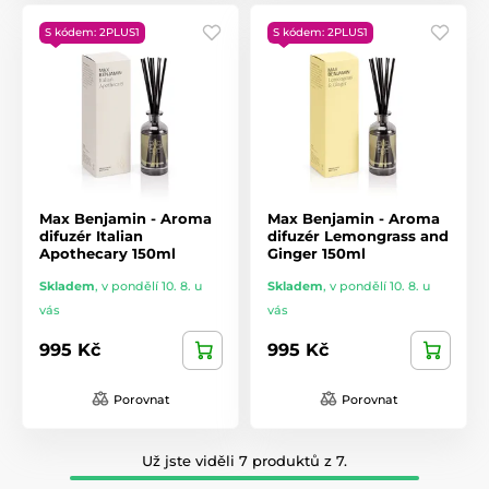
S kódem: 2PLUS1
S kódem: 2PLUS1
Max Benjamin - Aroma
Max Benjamin - Aroma
difuzér Italian
difuzér Lemongrass and
Apothecary 150ml
Ginger 150ml
Skladem
,
v pondělí 10. 8. u
Skladem
,
v pondělí 10. 8. u
vás
vás
995 Kč
995 Kč
Porovnat
Porovnat
Už jste viděli 7 produktů z 7.