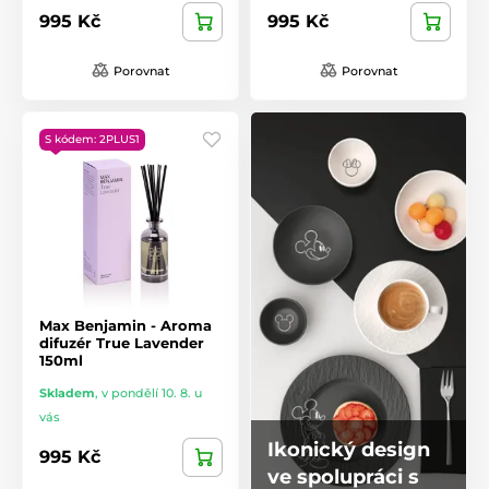
995 Kč
995 Kč
Porovnat
Porovnat
S kódem: 2PLUS1
Max Benjamin - Aroma
difuzér True Lavender
150ml
Skladem
,
v pondělí 10. 8. u
vás
Ikonický design
995 Kč
ve spolupráci s