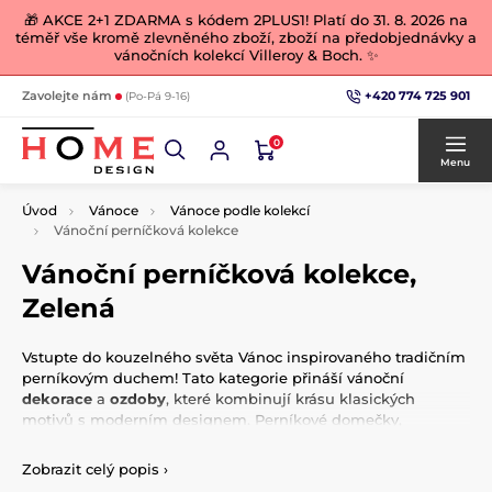
🎁 AKCE 2+1 ZDARMA s kódem 2PLUS1! Platí do 31. 8. 2026 na
téměř vše kromě zlevněného zboží, zboží na předobjednávky a
vánočních kolekcí Villeroy & Boch. ✨
+420 774 725 901
Zavolejte nám
(Po-Pá 9-16)
0
Menu
Úvod
Vánoce
Vánoce podle kolekcí
Vánoční perníčková kolekce
Vánoční perníčková kolekce,
Zelená
Vstupte do kouzelného světa Vánoc inspirovaného tradičním
perníkovým duchem! Tato kategorie přináší vánoční
dekorace
a
ozdoby
, které kombinují krásu klasických
motivů s moderním designem. Perníkové domečky,
postavičky a jemné ornamenty laděné do teplých barev, jako
je hnědá, bílá a zlatá, vytvářejí útulnou atmosféru, která k
Zobrazit celý popis
›
Vánocům neodmyslitelně patří.