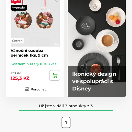
-30%
Výprodej
Červen
Vánoční ozdoba
perníček 1ks, 9 cm
Skladem
,
v úterý 11. 8. u vás
Ikonický design
179 Kč
125,3 Kč
ve spolupráci s
Disney
Porovnat
Už jste viděli 3 produkty z 3.
1