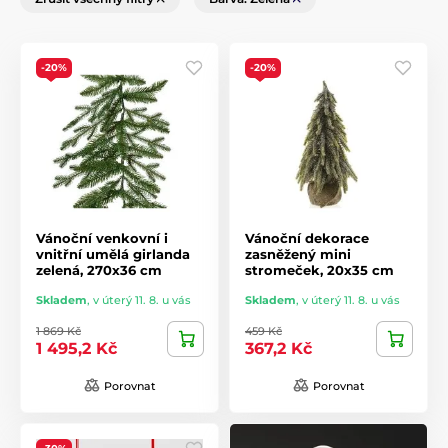
-20%
-20%
Vánoční venkovní i
Vánoční dekorace
vnitřní umělá girlanda
zasněžený mini
zelená, 270x36 cm
stromeček, 20x35 cm
Skladem
,
v úterý 11. 8. u vás
Skladem
,
v úterý 11. 8. u vás
1 869 Kč
459 Kč
1 495,2 Kč
367,2 Kč
Porovnat
Porovnat