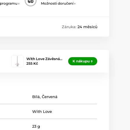
 programu ›
Možnosti doručení ›
0
Záruka:
24 měsíců
With Love Závěsná…
K nákupu
255 Kč
Bílá
,
Červená
With Love
23 g