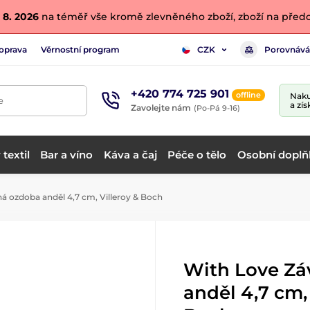
 8. 2026
na téměř vše kromě zlevněného zboží, zboží na předo
oprava
Věrnostní program
Porovnává
CZK
+420 774 725 901
offline
Naku
e
a zís
Zavolejte nám
(Po-Pá 9-16)
textil
Bar a víno
Káva a čaj
Péče o tělo
Osobní doplň
 ozdoba anděl 4,7 cm, Villeroy & Boch
With Love Zá
anděl 4,7 cm, 