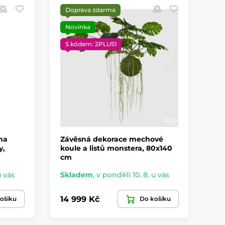
Doprava zdarma
S
Novinka
S kódem: 2PLUS1
na
Závěsná dekorace mechové
Ke
y,
koule a listů monstera, 80x140
ko
cm
u vás
Skladem
,
v pondělí 10. 8. u vás
Sk
14 999 Kč
41
ošíku
Do košíku