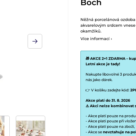
Boch
Něžná porcelánová ozdoba v
akvarelovým srdcem vnese do
okamžiků.
Více informací ›
🎁 AKCE 2+1 ZDARMA – kupt
Letní akce je tady!
Nakupte libovolné 3 produkt
nás jako dárek.
👉 V košíku zadejte kód:
2P
Akce platí do 31. 8. 2026
⚠️ Akci nelze kombinovat 
- Akce platí pouze na prod
- Akce platí pouze při vlož
- Akce platí pouze na zboží,
- Akce se
nevztahuje na po