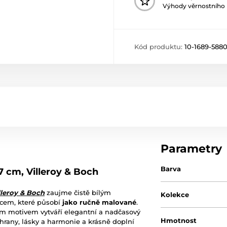
Výhody věrnostního
Kód produktu:
10-1689-588
Parametry
Barva
 cm, Villeroy & Boch
lleroy & Boch
zaujme čistě bílým
Kolekce
cem, které působí
jako ručně malované
.
ým motivem vytváří elegantní a nadčasový
Hmotnost
rany, lásky a harmonie a krásně doplní