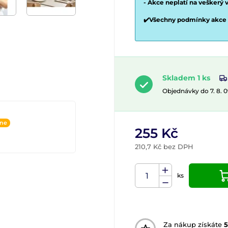
- Akce neplatí na veškerý 
✔️Všechny podmínky akce
Skladem 1 ks
Objednávky do 7. 8. 
ine
255 Kč
210,7 Kč bez DPH
ks
Za nákup získáte
5