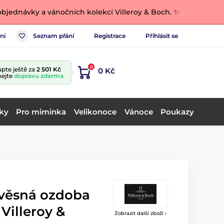
bjednávky a vánočních kolekcí Villeroy & Boch. ✨
ní
Seznam přání
Registrace
Přihlásit se
0
pte ještě za
2 501 Kč
0 Kč
kejte
dopravu zdarma
ky
Pro miminka
Velikonoce
Vánoce
Poukazy
věsná ozdoba
Villeroy &
Zobrazit další zboží ›