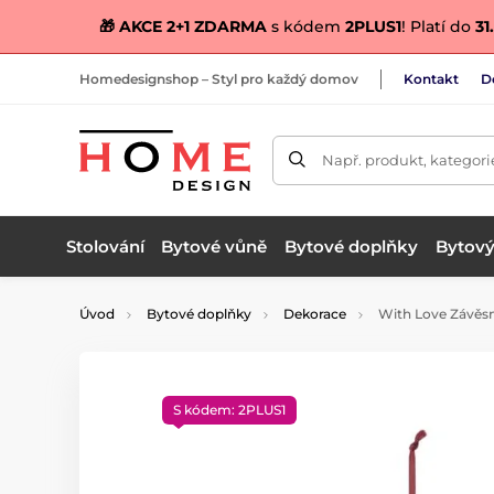
🎁 AKCE 2+1 ZDARMA
s kódem
2PLUS1
! Platí do
31.
Homedesignshop – Styl pro každý domov
Kontakt
D
Např. produkt, kategori
Stolování
Bytové vůně
Bytové doplňky
Bytový 
Úvod
Bytové doplňky
Dekorace
With Love Závěsná
S kódem: 2PLUS1