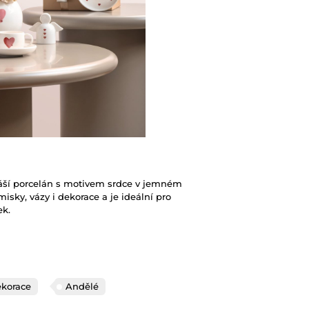
áší porcelán s motivem srdce v jemném
misky, vázy i dekorace a je ideální pro
ek.
korace
Andělé