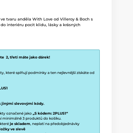
e tvaru anděla With Love od Villeroy & Boch s
 interiéru pocit klidu, lásky a krásných
e 2, třetí máte jako dárek!
y, které splňují podmínky a ten nejlevnější získáte od
LUS1
s jinými slevovými kódy.
ukty označené jako
„S kódem: 2PLUS1“
ení minimálně 3 produktů do košíku.
 které
je skladem
, neplatí na předobjednávky
ložky ve slevě