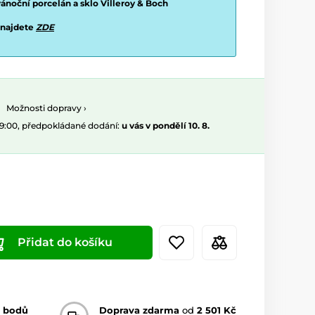
vánoční porcelán a sklo Villeroy & Boch
 najdete
ZDE
Možnosti dopravy ›
09:00, předpokládané dodání:
u vás v pondělí 10. 8.
Přidat do košíku
 bodů
Doprava zdarma
od
2 501 Kč