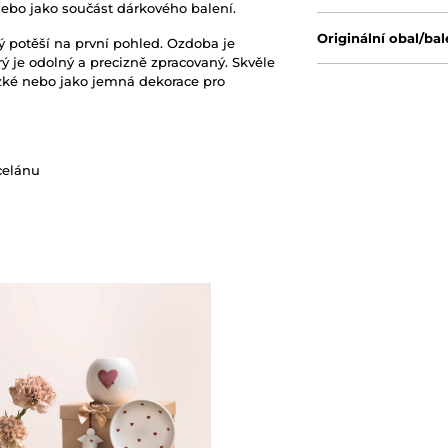
 nebo jako součást dárkového balení.
Originální obal/bal
erý potěší na první pohled. Ozdoba je
erý je odolný a precizně zpracovaný. Skvěle
ízké nebo jako jemná dekorace pro
celánu