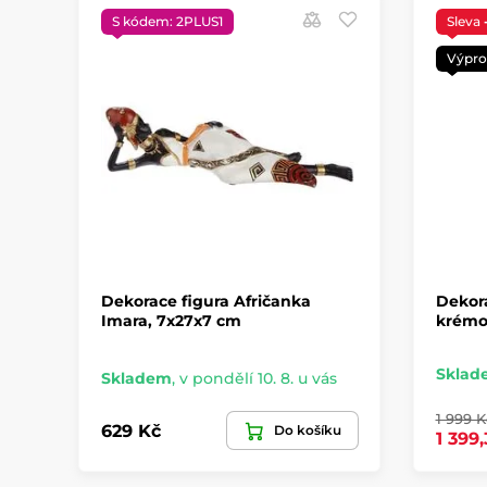
S kódem: 2PLUS1
Sleva
Výpro
Dekorace figura Afričanka
Dekora
Imara, 7x27x7 cm
krémov
Sklad
Skladem
,
v pondělí 10. 8. u vás
1 999 K
629 Kč
Do košíku
1 399,