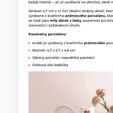
každý interiér – ať už zavěšená na větvičce, okně
Velikost 4,7 cm z ní činí ideální drobný detail, kt
vyrobena z kvalitního
prémiového porcelánu
, kt
se hodí jako
milý dárek z lásky
, pozornost pro bl
slavnostní i každodenní chvíle.
Parametry porcelánu:
Anděl je vyrobený z kvalitního
prémiového
por
Rozměr: 4,7 x 2,7 x 4,6 cm
Odolný porcelán nepodléhá praskání
Dárková eko krabička