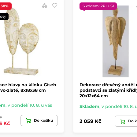
-30%
S kódem: 2PLUS1
dej
ce hlavy na klínku Giseh
Dekorace dřevěný anděl 
o-zlaté, 8x18x38 cm
podstavci se zlatými křídl
20x12x64 cm
em
,
v pondělí 10. 8. u vás
Skladem
,
v pondělí 10. 8. 
č
Do košíku
2 059 Kč
Do k
3 Kč