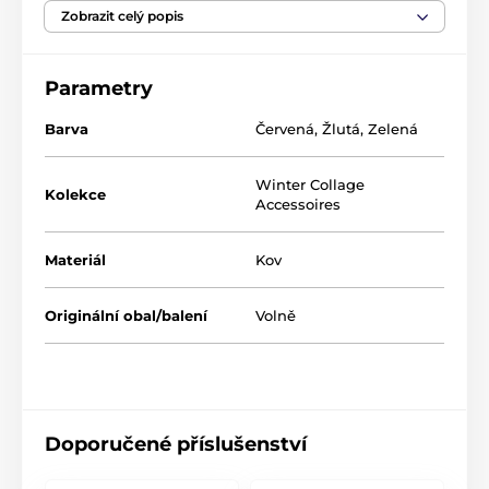
Zobrazit celý popis
borovice ve vaší váze.
Závěsná dekorace
Winter Collage Accessoires
:
Parametry
Vánoční ozdoba nebo dekorace stromeček
Barva
Červená
,
Žlutá
,
Zelená
Vyrobeno z kovu
Rozměr: 12 cm
Winter Collage
Kolekce
Accessoires
Produkt je zařazen v kategoriích
Materiál
Kov
Vánoční ozdoby
Vánoční ozdoby
Originální obal/balení
Volně
Vánoční dekorace a doplňky Villeroy & Boch
Doporučené příslušenství