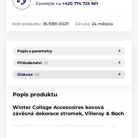
Zavolejte na
+420 774 725 901
Kód produktu:
35-9391-0027
Záruka:
24 měsíců
Popis a parametry
Příslušenství
(2)
Diskuze
(0)
Popis produktu
Winter Collage Accessoires kovová
závěsná dekorace stromek, Villeroy & Boch
Vánoční ozdoba stromeček je vyrobena z kovu a je
krásně dekorovaná. Dekoraci na červené stužce
zavěste na vánoční stromeček nebo na větvičku