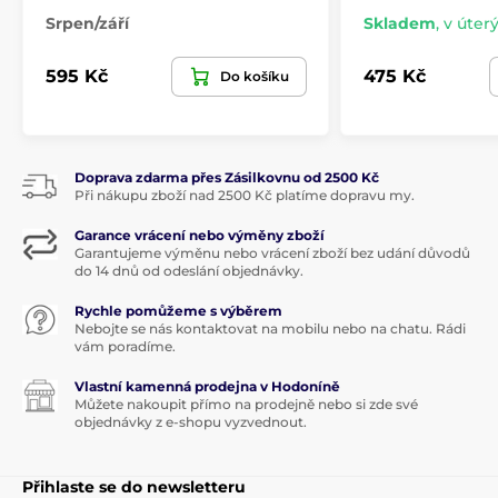
Srpen/září
Skladem
,
v úterý
595 Kč
475 Kč
Do košíku
Doprava zdarma přes Zásilkovnu od 2500 Kč
Při nákupu zboží nad 2500 Kč platíme dopravu my.
Garance vrácení nebo výměny zboží
Garantujeme výměnu nebo vrácení zboží bez udání důvodů
do 14 dnů od odeslání objednávky.
Rychle pomůžeme s výběrem
Nebojte se nás kontaktovat na mobilu nebo na chatu. Rádi
vám poradíme.
Vlastní kamenná prodejna v Hodoníně
Můžete nakoupit přímo na prodejně nebo si zde své
objednávky z e-shopu vyzvednout.
Přihlaste se do newsletteru