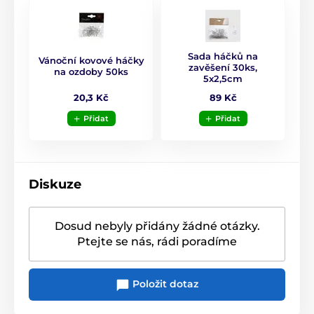
Sada háčků na
Vánoční kovové háčky
zavěšení 30ks,
na ozdoby 50ks
5x2,5cm
20,3 Kč
89 Kč
Přidat
Přidat
Diskuze
Dosud nebyly přidány žádné otázky.
Ptejte se nás, rádi poradíme
Položit dotaz