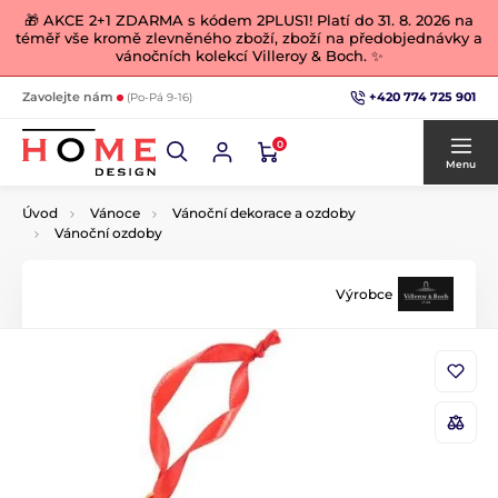
🎁 AKCE 2+1 ZDARMA s kódem 2PLUS1! Platí do 31. 8. 2026 na
téměř vše kromě zlevněného zboží, zboží na předobjednávky a
vánočních kolekcí Villeroy & Boch. ✨
+420 774 725 901
Zavolejte nám
(Po-Pá 9-16)
0
Menu
Úvod
Vánoce
Vánoční dekorace a ozdoby
Vánoční ozdoby
Výrobce