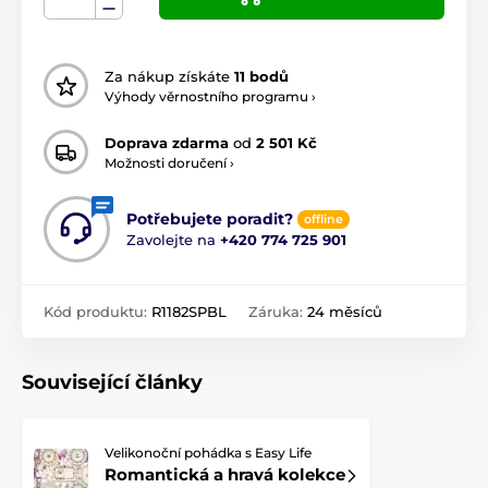
Za nákup získáte
11 bodů
Výhody věrnostního programu ›
Doprava zdarma
od
2 501 Kč
Možnosti doručení ›
Potřebujete poradit?
offline
Zavolejte na
+420 774 725 901
Kód produktu:
R1182SPBL
Záruka:
24 měsíců
Související články
Velikonoční pohádka s Easy Life
Romantická a hravá kolekce