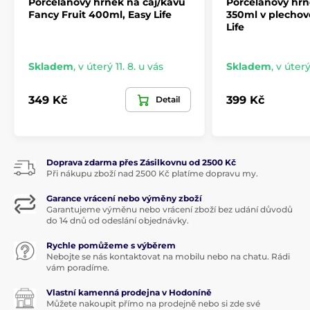
Porcelánový hrnek na čaj/kávu
Porcelánový hrn
Fancy Fruit 400ml, Easy Life
350ml v plechové
Life
Produkt je zařazen v kategoriích
Skladem
,
v úterý 11. 8. u vás
Skladem
,
v úterý
SPRING BLOOM
Konvice a hrnky na čaj
SPRING BLOOM
349 Kč
399 Kč
Detail
Doprava zdarma přes Zásilkovnu od 2500 Kč
Při nákupu zboží nad 2500 Kč platíme dopravu my.
Garance vrácení nebo výměny zboží
Garantujeme výměnu nebo vrácení zboží bez udání důvodů
do 14 dnů od odeslání objednávky.
Rychle pomůžeme s výběrem
Nebojte se nás kontaktovat na mobilu nebo na chatu. Rádi
vám poradíme.
Vlastní kamenná prodejna v Hodoníně
Můžete nakoupit přímo na prodejně nebo si zde své