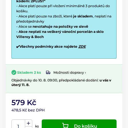
kódem: 2PLUS1“
- Akce platí pouze při vložení minimálně 3 produktů do
košíku.
- Akce platí pouze na zboží, které
je skladem
, neplatí na
předobjednávky
- Akce se
nevztahuje na položky ve slevě
- Akce neplatí na veškerý vánoční porcelán a sklo
Villeroy & Boch
✔️Všechny podmínky akce najdete
ZDE
Možnosti dopravy ›
Skladem 2 ks
Objednávky do 10. 8. 09:00, předpokládané dodání:
u vás v
úterý 11. 8.
579 Kč
478,5 Kč bez DPH
Do košíku
ks