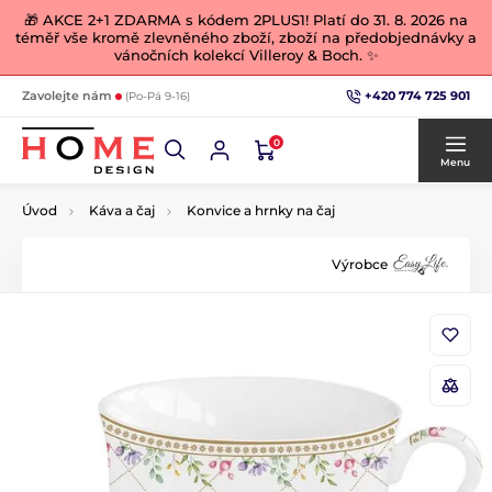
🎁 AKCE 2+1 ZDARMA s kódem 2PLUS1! Platí do 31. 8. 2026 na
téměř vše kromě zlevněného zboží, zboží na předobjednávky a
vánočních kolekcí Villeroy & Boch. ✨
+420 774 725 901
Zavolejte nám
(Po-Pá 9-16)
0
Menu
Úvod
Káva a čaj
Konvice a hrnky na čaj
Výrobce