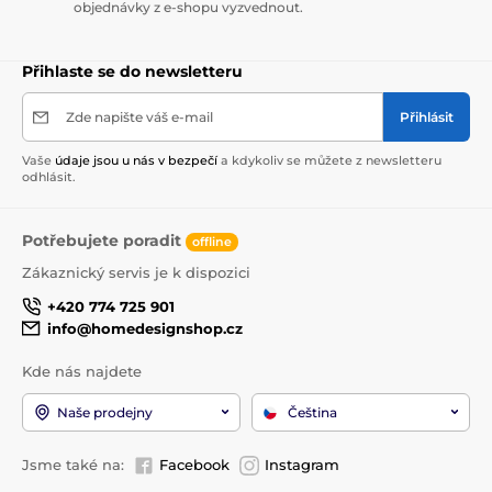
objednávky z e-shopu vyzvednout.
Přihlaste se do newsletteru
Zde napište váš e-mail
Přihlásit
Vaše
údaje jsou u nás v bezpečí
a kdykoliv se můžete z newsletteru
odhlásit.
Potřebujete poradit
offline
Zákaznický servis je k dispozici
+420 774 725 901
info@homedesignshop.cz
Kde nás najdete
Naše prodejny
Čeština
Jsme také na:
Facebook
Instagram