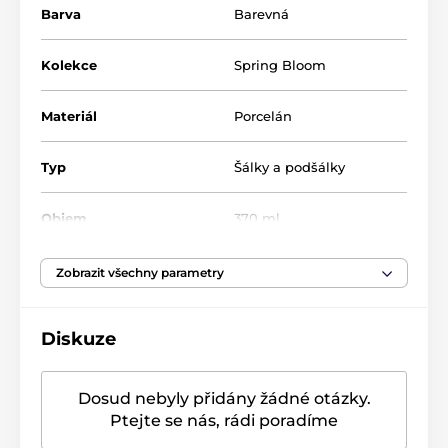
Barva
Barevná
Balen v krásné
dárkové krabičce
, což z něj činí
perfektní dárek pro milovníky elegantního stolování a
jarních motivů.
Kolekce
Spring Bloom
Vlastnosti porcelánu
Materiál
Porcelán
Materiál: porcelán
Objem: 370 ml
Typ
Šálky a podšálky
Vhodné do myčky na nádobí a do mikrovlnné
trouby
Objem
370 ml
Dárková krabička
Vhodný do mikrovlnné
Zobrazit všechny parametry
ano
trouby
Diskuze
Vhodný do myčky na
ano
nádobí
Dosud nebyly přidány žádné otázky.
Ptejte se nás, rádi poradíme