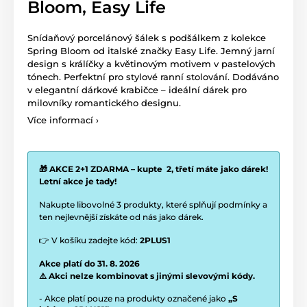
Bloom, Easy Life
Snídaňový porcelánový šálek s podšálkem z kolekce
Spring Bloom od italské značky Easy Life. Jemný jarní
design s králíčky a květinovým motivem v pastelových
tónech. Perfektní pro stylové ranní stolování. Dodáváno
v elegantní dárkové krabičce – ideální dárek pro
milovníky romantického designu.
Více informací ›
🎁 AKCE 2+1 ZDARMA – kupte 2, třetí máte jako dárek!
Letní akce je tady!
Nakupte libovolné 3 produkty, které splňují podmínky a
ten nejlevnější získáte od nás jako dárek.
👉 V košíku zadejte kód:
2PLUS1
Akce platí do 31. 8. 2026
⚠️ Akci nelze kombinovat s jinými slevovými kódy.
- Akce platí pouze na produkty označené jako
„S