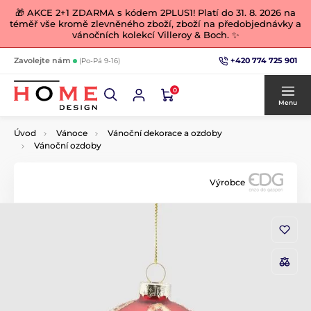
🎁 AKCE 2+1 ZDARMA s kódem 2PLUS1! Platí do 31. 8. 2026 na
téměř vše kromě zlevněného zboží, zboží na předobjednávky a
vánočních kolekcí Villeroy & Boch. ✨
+420 774 725 901
Zavolejte nám
(Po-Pá 9-16)
0
Menu
Úvod
Vánoce
Vánoční dekorace a ozdoby
Vánoční ozdoby
Výrobce