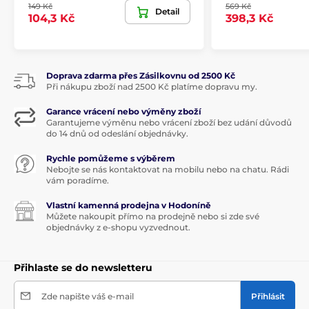
149 Kč
569 Kč
Detail
104,3 Kč
398,3 Kč
Doprava zdarma přes Zásilkovnu od 2500 Kč
Při nákupu zboží nad 2500 Kč platíme dopravu my.
Garance vrácení nebo výměny zboží
Garantujeme výměnu nebo vrácení zboží bez udání důvodů
do 14 dnů od odeslání objednávky.
Rychle pomůžeme s výběrem
Nebojte se nás kontaktovat na mobilu nebo na chatu. Rádi
vám poradíme.
Vlastní kamenná prodejna v Hodoníně
Můžete nakoupit přímo na prodejně nebo si zde své
objednávky z e-shopu vyzvednout.
Přihlaste se do newsletteru
Zde napište váš e-mail
Přihlásit