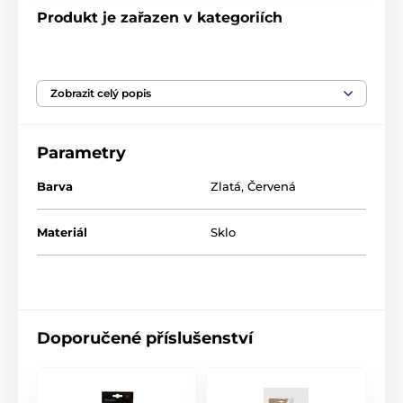
Produkt je zařazen v kategoriích
Vánoční ozdoby
Vánoční medvídková kolekce
Zobrazit celý popis
Vánoční Louskáčková kolekce
Parametry
Barva
Zlatá
,
Červená
Materiál
Sklo
Doporučené příslušenství