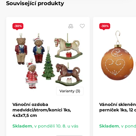
Související produkty
-30%
-30%
Varianty (3)
Vánoční ozdoba
Vánoční skleně
medvídci/strom/koníci 1ks,
perníček 1ks, 12
4x3x7,5 cm
Skladem
,
v pondělí 10. 8. u vás
Skladem
,
v pondě