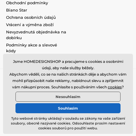
Obchodní podmínky
Biano Star
Ochrana osobních údajů
Vrácení a výměna zboží
Nevyzvednutá objednávka na
dobírku
Podmínky akce a slevové
kódy
Reklamace
Jsme HOMEDESIGNSHOP a pracujeme s cookies a osobními
údaji, aby naše služby běžely.
Abychom věděli, co se na našich stránkách děje a abychom vám
mohli přizpůsobit naše reklamy, nabídnout slevu a zpříjemnit
vám nákupní proces. Souhlasíte s používáním všech
cookies
?
Nesouhlasím
Souhlasím
Tyto webové stránky ukládají v souladu se zákony na vaše zařízení
soubory, obecně nazývané cookies. Odsouhlaste prosím nastavení
© 2026 www.homedesignshop.cz ⦁ E-shop vytvořila
SIMPLIA.cz
cookies souborů pro použití webu.