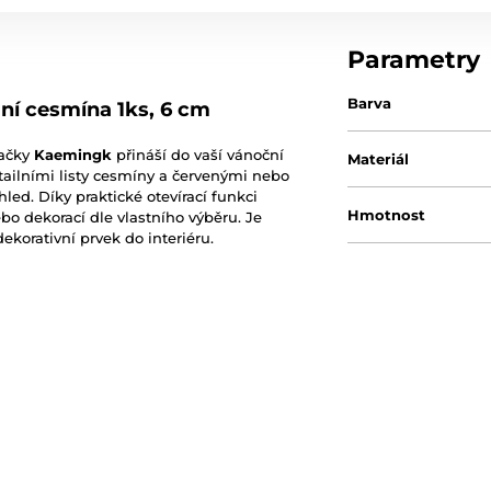
Parametry
Barva
ní cesmína 1ks, 6 cm
načky
Kaemingk
přináší do vaší vánoční
Materiál
ailními listy cesmíny a červenými nebo
led. Díky praktické otevírací funkci
Hmotnost
 dekorací dle vlastního výběru. Je
ekorativní prvek do interiéru.