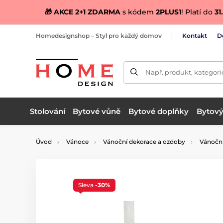
🎁 AKCE 2+1 ZDARMA
s kódem
2PLUS1
! Platí do
31.
Homedesignshop – Styl pro každý domov
Kontakt
D
Např. produkt, kategori
Stolování
Bytové vůně
Bytové doplňky
Bytový 
Úvod
Vánoce
Vánoční dekorace a ozdoby
Vánočn
Sleva
-30%