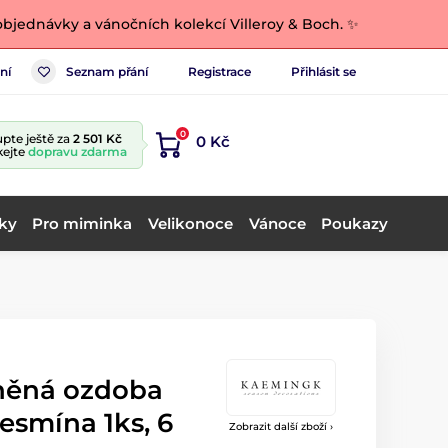
bjednávky a vánočních kolekcí Villeroy & Boch. ✨
ní
Seznam přání
Registrace
Přihlásit se
0
pte ještě za
2 501 Kč
0 Kč
kejte
dopravu zdarma
ky
Pro miminka
Velikonoce
Vánoce
Poukazy
něná ozdoba
cesmína 1ks, 6
Zobrazit další zboží ›