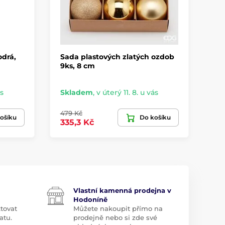
drá,
Sada plastových zlatých ozdob
To
9ks, 8 cm
Vá
cm
ás
Skladem
,
v úterý 11. 8. u vás
Sr
479 Kč
ošíku
Do košíku
56
335,3 Kč
Vlastní kamenná prodejna v
Hodoníně
tovat
Můžete nakoupit přímo na
atu.
prodejně nebo si zde své