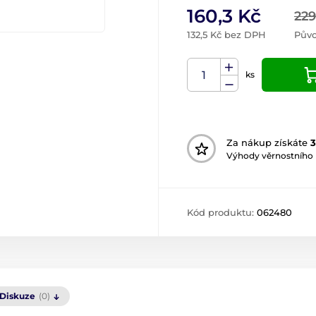
160,3 Kč
229
132,5 Kč bez DPH
Půvo
ks
Za nákup získáte
3
Výhody věrnostního
Kód produktu:
062480
Diskuze
(0)