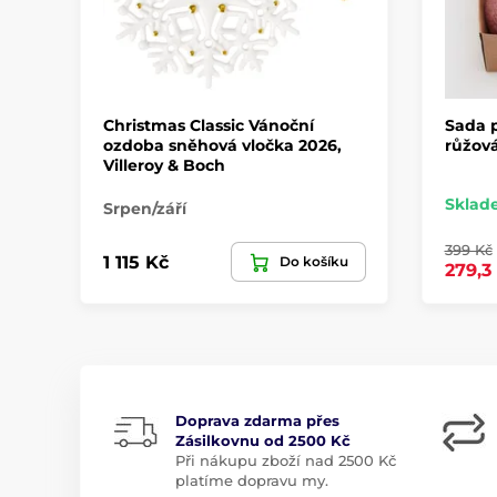
Christmas Classic Vánoční
Sada 
ozdoba sněhová vločka 2026,
růžová
Villeroy & Boch
Sklad
Srpen/září
399 Kč
1 115 Kč
Do košíku
279,3
Doprava zdarma přes
Zásilkovnu od 2500 Kč
Při nákupu zboží nad 2500 Kč
platíme dopravu my.