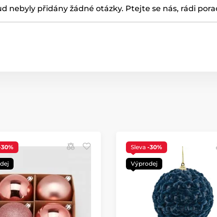
d nebyly přidány žádné otázky. Ptejte se nás, rádi por
-30%
Sleva
-30%
dej
Výprodej