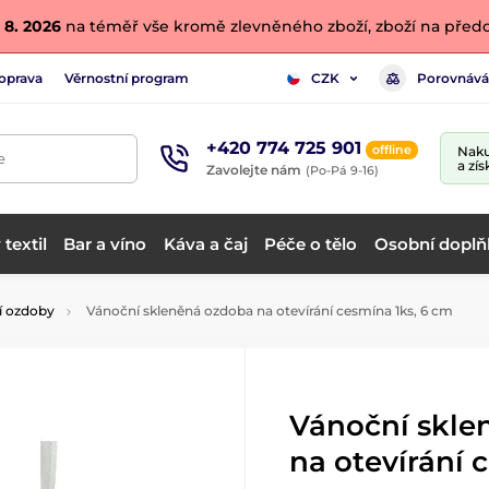
 8. 2026
na téměř vše kromě zlevněného zboží, zboží na předo
oprava
Věrnostní program
Porovnává
CZK
+420 774 725 901
offline
Naku
e
a zís
Zavolejte nám
(Po-Pá 9-16)
textil
Bar a víno
Káva a čaj
Péče o tělo
Osobní doplň
í ozdoby
Vánoční skleněná ozdoba na otevírání cesmína 1ks, 6 cm
Vánoční skle
na otevírání 