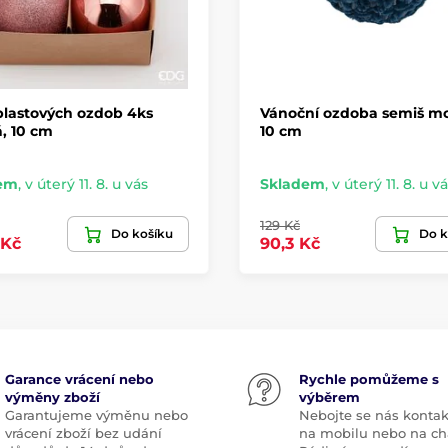
plastových ozdob 4ks
Vánoční ozdoba semiš mo
, 10 cm
10 cm
em
,
v úterý 11. 8. u vás
Skladem
,
v úterý 11. 8. u v
129 Kč
Do košíku
Do k
 Kč
90,3 Kč
Garance vrácení nebo
Rychle pomůžeme s
výměny zboží
výběrem
Garantujeme výměnu nebo
Nebojte se nás kontak
vrácení zboží bez udání
na mobilu nebo na ch