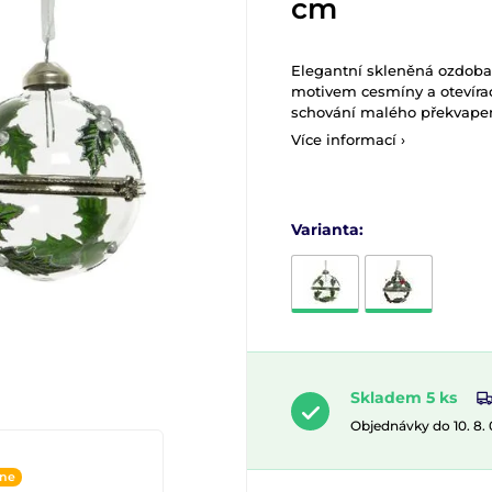
cm
Elegantní skleněná ozdoba
motivem cesmíny a otevírací
schování malého překvape
Více informací ›
Varianta:
Skladem 5 ks
Objednávky do 10. 8.
ine