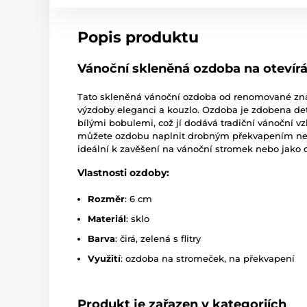
Popis produktu
Vánoční skleněná ozdoba na otevírá
Tato skleněná vánoční ozdoba od renomované z
výzdoby eleganci a kouzlo. Ozdoba je zdobena det
bílými bobulemi, což jí dodává tradiční vánoční vzh
můžete ozdobu naplnit drobným překvapením nebo
ideální k zavěšení na vánoční stromek nebo jako d
Vlastnosti ozdoby:
Rozměr
: 6 cm
Materiál
: sklo
Barva
: čirá, zelená s flitry
Využití
: ozdoba na stromeček, na překvapení
Produkt je zařazen v kategoriích