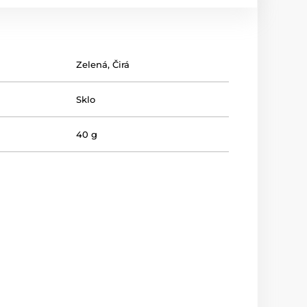
Zelená
,
Čirá
Sklo
40 g