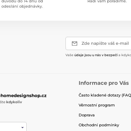
důvodů do 14 dnů od
Rádi vám poradíme.
odeslání objednávky.
Zde napište váš e-mail
Vaše
údaje jsou u nás v bezpečí
a kdyko
Informace pro Vás
@homedesignshop.cz
Často kladené dotazy (FAQ
ište
kdykoliv
Věrnostní program
Doprava
Obchodní podmínky