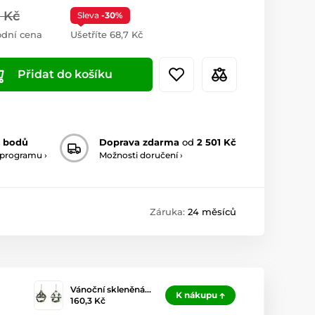
 Kč
Sleva
-30%
dní cena
Ušetříte 68,7 Kč
Přidat do košíku
 bodů
Doprava zdarma
od
2 501 Kč
 programu ›
Možnosti doručení ›
Záruka:
24 měsíců
Vánoční skleněná…
K nákupu
160,3 Kč