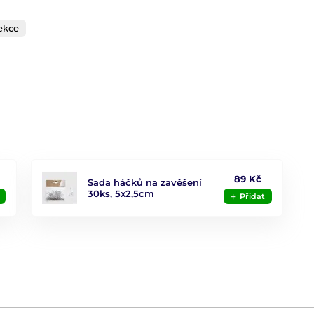
ekce
89 Kč
Sada háčků na zavěšení
30ks, 5x2,5cm
Přidat