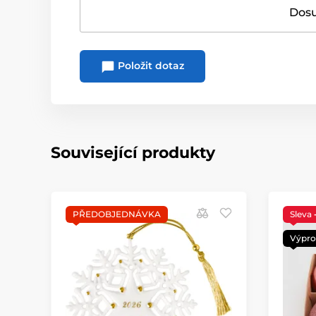
Dosu
Položit dotaz
Související produkty
PŘEDOBJEDNÁVKA
Sleva
Výpro