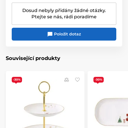
ne
nádobí
Dosud nebyly přidány žádné otázky.
Ptejte se nás, rádi poradíme
Originální obal/balení
Dárková krabička
Položit dotaz
Související produkty
-30%
-30%