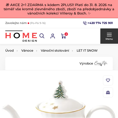
🎁 AKCE 2+1 ZDARMA s kódem 2PLUS1! Platí do 31. 8. 2026 na
téměř vše kromě zlevněného zboží, zboží na předobjednávky a
vánočních kolekcí Villeroy & Boch. ✨
+420 774 725 901
Zavolejte nám
(Po-Pá 9-16)
0
Menu
Úvod
Vánoce
Vánoční stolování
LET IT SNOW
Výrobce