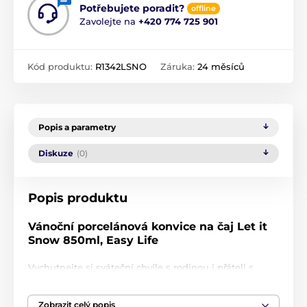
Potřebujete poradit?
offline
Zavolejte na
+420 774 725 901
Kód produktu:
R1342LSNO
Záruka:
24 měsíců
Popis a parametry
Diskuze
(0)
Popis produktu
Vánoční porcelánová konvice na čaj Let it
Snow 850ml, Easy Life
Vychutnejte si sváteční chvíle s rodinou i přáteli s
elegantní vánoční porcelánovou konvicí na čaj
Let it
Snow
od prestižní italské značky
Easy Life
. Tato
Zobrazit celý popis
konvice s objemem 850 ml je ideální na čaj, bylinkové