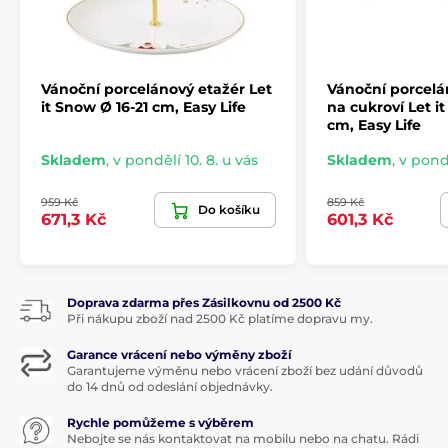
Vánoční porcelánový etažér Let
Vánoční porcel
it Snow Ø 16-21 cm, Easy Life
na cukroví Let i
cm, Easy Life
Skladem
,
v pondělí 10. 8. u vás
Skladem
,
v pondě
959 Kč
859 Kč
Do košíku
671,3 Kč
601,3 Kč
Doprava zdarma přes Zásilkovnu od 2500 Kč
Při nákupu zboží nad 2500 Kč platíme dopravu my.
Garance vrácení nebo výměny zboží
Garantujeme výměnu nebo vrácení zboží bez udání důvodů
do 14 dnů od odeslání objednávky.
Rychle pomůžeme s výběrem
Nebojte se nás kontaktovat na mobilu nebo na chatu. Rádi