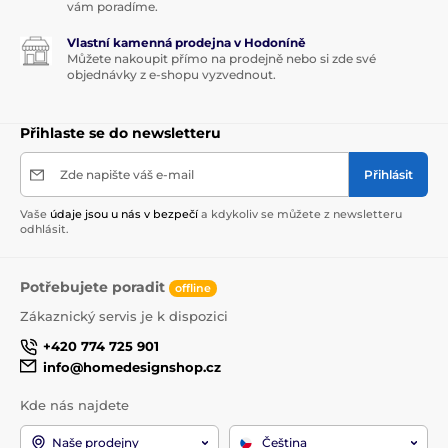
vám poradíme.
Vlastní kamenná prodejna v Hodoníně
Můžete nakoupit přímo na prodejně nebo si zde své
objednávky z e-shopu vyzvednout.
Přihlaste se do newsletteru
Zde napište váš e-mail
Přihlásit
Vaše
údaje jsou u nás v bezpečí
a kdykoliv se můžete z newsletteru
odhlásit.
Potřebujete poradit
offline
Zákaznický servis je k dispozici
+420 774 725 901
info@homedesignshop.cz
Kde nás najdete
Naše prodejny
Čeština