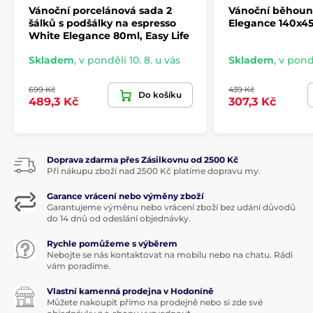
Vánoční porcelánová sada 2
Vánoční běhoun 
šálků s podšálky na espresso
Elegance 140x45
White Elegance 80ml, Easy Life
Skladem
,
v pondělí 10. 8. u vás
Skladem
,
v pondě
699 Kč
439 Kč
Do košíku
489,3 Kč
307,3 Kč
Doprava zdarma přes Zásilkovnu od 2500 Kč
Při nákupu zboží nad 2500 Kč platíme dopravu my.
Garance vrácení nebo výměny zboží
Garantujeme výměnu nebo vrácení zboží bez udání důvodů
do 14 dnů od odeslání objednávky.
Rychle pomůžeme s výběrem
Nebojte se nás kontaktovat na mobilu nebo na chatu. Rádi
vám poradíme.
Vlastní kamenná prodejna v Hodoníně
Můžete nakoupit přímo na prodejně nebo si zde své