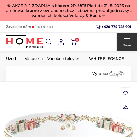
🎁 AKCE 2+1 ZDARMA s kódem 2PLUS1! Platí do 31. 8. 2026 na
téměř vše kromě zlevněného zboží, zboží na předobjednávky a
vánočních kolekcí Villeroy & Boch. ✨
+420 774 725 901
Zavolejte nám
(Po-Pá 9-16)
0
Menu
Úvod
Vánoce
Vánoční stolování
WHITE ELEGANCE
Výrobce