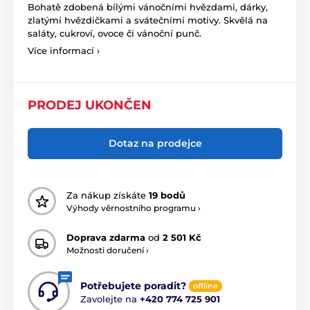
Bohatě zdobená bílými vánočními hvězdami, dárky,
zlatými hvězdičkami a svátečními motivy. Skvělá na
saláty, cukroví, ovoce či vánoční punč.
Více informací ›
PRODEJ UKONČEN
Dotaz na prodejce
Za nákup získáte
19 bodů
Výhody věrnostního programu ›
Doprava zdarma
od
2 501 Kč
Možnosti doručení ›
Potřebujete poradit?
offline
Zavolejte na
+420 774 725 901