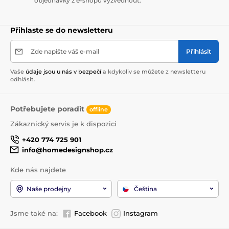
objednávky z e-shopu vyzvednout.
Přihlaste se do newsletteru
Zde napište váš e-mail
Přihlásit
Vaše
údaje jsou u nás v bezpečí
a kdykoliv se můžete z newsletteru
odhlásit.
Potřebujete poradit
offline
Zákaznický servis je k dispozici
+420 774 725 901
info@homedesignshop.cz
Kde nás najdete
Naše prodejny
Čeština
Jsme také na:
Facebook
Instagram