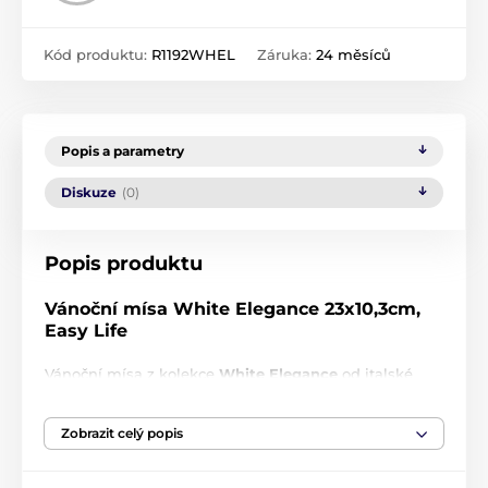
Kód produktu:
R1192WHEL
Záruka:
24 měsíců
Popis a parametry
Diskuze
(0)
Popis produktu
Vánoční mísa White Elegance 23x10,3cm,
Easy Life
Vánoční mísa z kolekce
White Elegance
od italské
značky
Easy Life
přinese do vašeho domova kouzlo
sváteční atmosféry a jemný nádech luxusu. Kvalitní
Zobrazit celý popis
porcelán zdobí bohaté motivy bílé vánoční hvězdy,
zlatých hvězdiček, dárků a svátečních dekorací, které
vytvářejí harmonický a elegantní celek.