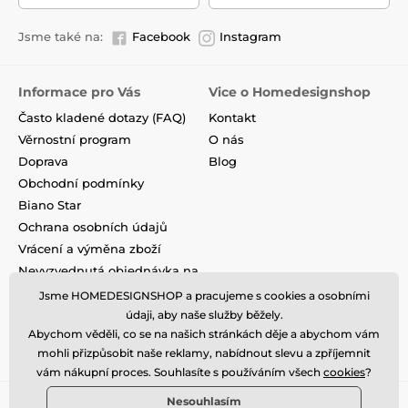
Jsme také na:
Facebook
Instagram
Informace pro Vás
Vice o Homedesignshop
Často kladené dotazy (FAQ)
Kontakt
Věrnostní program
O nás
Doprava
Blog
Obchodní podmínky
Biano Star
Ochrana osobních údajů
Vrácení a výměna zboží
Nevyzvednutá objednávka na
dobírku
Jsme HOMEDESIGNSHOP a pracujeme s cookies a osobními
Podmínky akce a slevové
údaji, aby naše služby běžely.
kódy
Abychom věděli, co se na našich stránkách děje a abychom vám
Reklamace
mohli přizpůsobit naše reklamy, nabídnout slevu a zpříjemnit
vám nákupní proces. Souhlasíte s používáním všech
cookies
?
Nesouhlasím