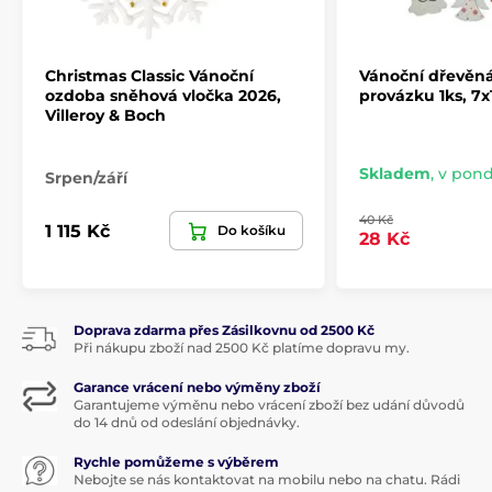
Christmas Classic Vánoční
Vánoční dřevěn
ozdoba sněhová vločka 2026,
provázku 1ks, 7x
Villeroy & Boch
Skladem
,
v pondě
Srpen/září
40 Kč
1 115 Kč
Do košíku
28 Kč
Doprava zdarma přes Zásilkovnu od 2500 Kč
Při nákupu zboží nad 2500 Kč platíme dopravu my.
Garance vrácení nebo výměny zboží
Garantujeme výměnu nebo vrácení zboží bez udání důvodů
do 14 dnů od odeslání objednávky.
Rychle pomůžeme s výběrem
Nebojte se nás kontaktovat na mobilu nebo na chatu. Rádi