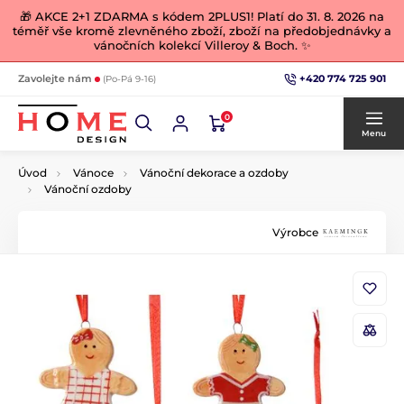
🎁 AKCE 2+1 ZDARMA s kódem 2PLUS1! Platí do 31. 8. 2026 na
téměř vše kromě zlevněného zboží, zboží na předobjednávky a
vánočních kolekcí Villeroy & Boch. ✨
+420 774 725 901
Zavolejte nám
(Po-Pá 9-16)
0
Menu
Úvod
Vánoce
Vánoční dekorace a ozdoby
Vánoční ozdoby
Výrobce