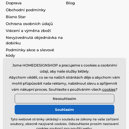
Doprava
Blog
Obchodní podmínky
Biano Star
Ochrana osobních údajů
Vrácení a výměna zboží
Nevyzvednutá objednávka na
dobírku
Podmínky akce a slevové
kódy
Reklamace
Jsme HOMEDESIGNSHOP a pracujeme s cookies a osobními
údaji, aby naše služby běžely.
Abychom věděli, co se na našich stránkách děje a abychom vám
mohli přizpůsobit naše reklamy, nabídnout slevu a zpříjemnit
vám nákupní proces. Souhlasíte s používáním všech
cookies
?
Nesouhlasím
Souhlasím
Tyto webové stránky ukládají v souladu se zákony na vaše zařízení
soubory, obecně nazývané cookies. Odsouhlaste prosím nastavení
© 2026 www.homedesignshop.cz ⦁ E-shop vytvořila
SIMPLIA.cz
cookies souborů pro použití webu.