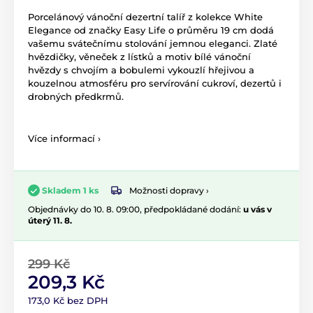
Porcelánový vánoční dezertní talíř z kolekce White
Elegance od značky Easy Life o průměru 19 cm dodá
vašemu svátečnímu stolování jemnou eleganci. Zlaté
hvězdičky, věneček z lístků a motiv bílé vánoční
hvězdy s chvojím a bobulemi vykouzlí hřejivou a
kouzelnou atmosféru pro servírování cukroví, dezertů i
drobných předkrmů.
Více informací ›
Možnosti dopravy ›
Skladem 1 ks
Objednávky do 10. 8. 09:00, předpokládané dodání:
u vás v
úterý 11. 8.
299 Kč
209,3 Kč
173,0 Kč bez DPH