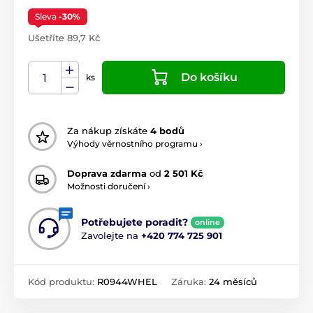
Sleva
-30%
Ušetříte 89,7 Kč
Do košíku
ks
Za nákup získáte
4 bodů
Výhody věrnostního programu ›
Doprava zdarma
od
2 501 Kč
Možnosti doručení ›
Potřebujete poradit?
online
Zavolejte na
+420 774 725 901
Kód produktu:
R0944WHEL
Záruka:
24 měsíců