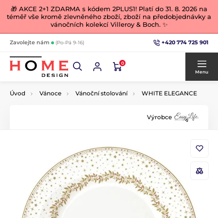
🎁 AKCE 2+1 ZDARMA s kódem 2PLUS1! Platí do 31. 8. 2026 na
téměř vše kromě zlevněného zboží, zboží na předobjednávky a
vánočních kolekcí Villeroy & Boch. ✨
+420 774 725 901
Zavolejte nám
(Po-Pá 9-16)
0
Menu
Úvod
Vánoce
Vánoční stolování
WHITE ELEGANCE
Výrobce