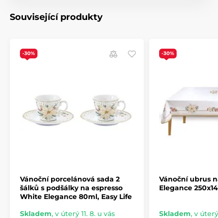
dárkových krabičkách – perfektní jako
vánoční dárek
.
Související produkty
Produkt je zařazen v kategoriích
-30%
-30%
WHITE ELEGANCE
WHITE ELEGANCE
Vánoční porcelánová sada 2
Vánoční ubrus n
šálků s podšálky na espresso
Elegance 250x14
White Elegance 80ml, Easy Life
Skladem
,
v úterý 11. 8. u vás
Skladem
,
v úterý