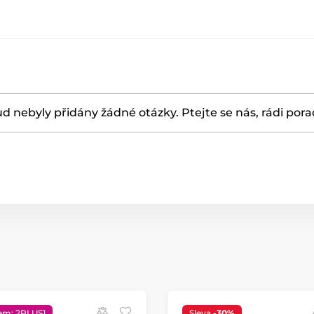
d nebyly přidány žádné otázky. Ptejte se nás, rádi por
em: 2PLUS1
Sleva
-30%