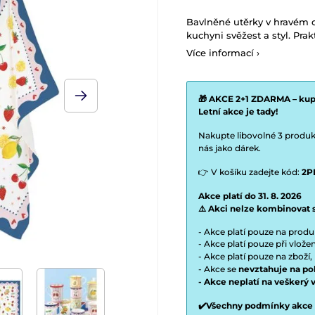
Bavlněné utěrky v hravém 
kuchyni svěžest a styl. Pra
Více informací ›
🎁 AKCE 2+1 ZDARMA – kupt
Letní akce je tady!
Nakupte libovolné 3 produkt
nás jako dárek.
👉 V košíku zadejte kód:
2P
Akce platí do 31. 8. 2026
⚠️ Akci nelze kombinovat 
- Akce platí pouze na prod
- Akce platí pouze při vlož
- Akce platí pouze na zboží,
- Akce se
nevztahuje na po
- Akce neplatí na veškerý 
✔️Všechny podmínky akce