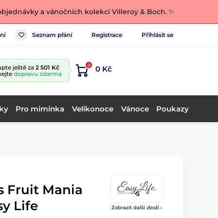
bjednávky a vánočních kolekcí Villeroy & Boch. ✨
ní
Seznam přání
Registrace
Přihlásit se
0
pte ještě za
2 501 Kč
0 Kč
kejte
dopravu zdarma
ky
Pro miminka
Velikonoce
Vánoce
Poukazy
s Fruit Mania
y Life
Zobrazit další zboží ›