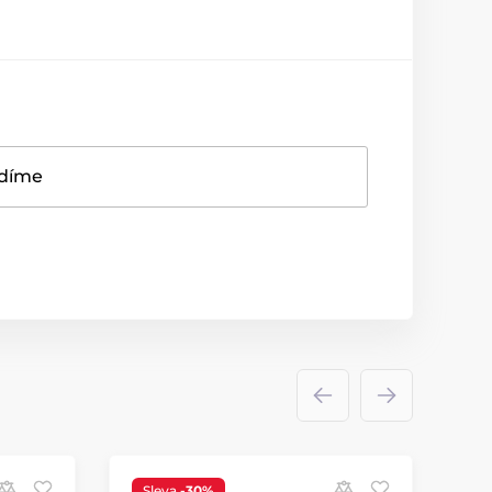
adíme
Sleva
-30%