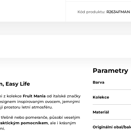
Kód produktu:
R2634FMAN
Parametry
Barva
, Easy Life
mi z kolekce
Fruit Mania
od italské značky
Kolekce
 designem inspirovaným ovocem, jemnými
í prostoru letní atmosféru.
Materiál
dy, třešně nebo pomeranče, působí veselým
raktickým pomocníkem
, ale i krásným
Originální obal/bal
ni.