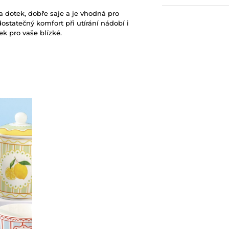
a dotek, dobře saje a je vhodná pro
ostatečný komfort při utírání nádobí i
ek pro vaše blízké.