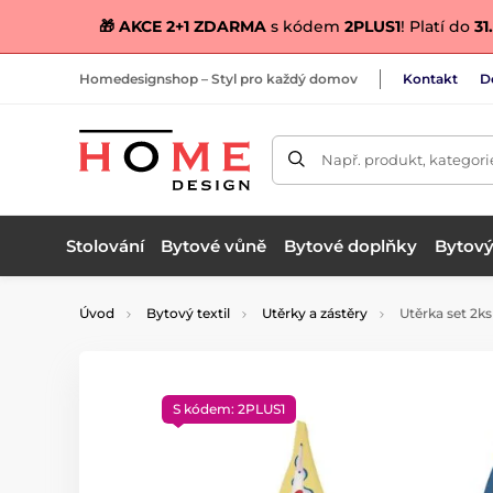
🎁 AKCE 2+1 ZDARMA
s kódem
2PLUS1
! Platí do
31.
Homedesignshop – Styl pro každý domov
Kontakt
D
Např. produkt, kategori
Stolování
Bytové vůně
Bytové doplňky
Bytový 
Úvod
Bytový textil
Utěrky a zástěry
Utěrka set 2ks
S kódem: 2PLUS1