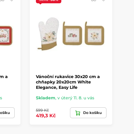
cm a
Vánoční rukavice 30x20 cm a
chňapky 20x20cm White
Elegance, Easy Life
ás
Skladem
,
v úterý 11. 8. u vás
599 Kč
ošíku
Do košíku
419,3 Kč