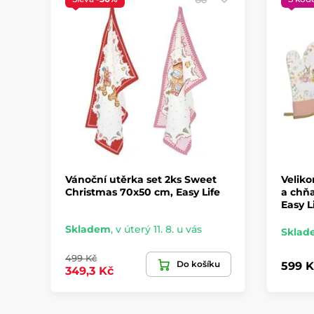
Vánoční utěrka set 2ks Sweet
Veliko
Christmas 70x50 cm, Easy Life
a chňa
Easy L
Skladem
,
v úterý 11. 8. u vás
Sklad
499 Kč
Do košíku
599 K
349,3 Kč