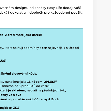
ovocném designu od značky Easy Life dodají vaší
ktický i dekorativní doplněk pro každodenní použití.
e 2, třetí máte jako dárek!
y, které splňují podmínky a ten nejlevnější získáte od
LUS1
s jinými slevovými kódy.
ukty označené jako
„S kódem: 2PLUS1“
ení minimálně 3 produktů do košíku.
 které
je skladem
, neplatí na předobjednávky
ložky ve slevě
vánoční porcelán a sklo Villeroy & Boch
 najdete
ZDE