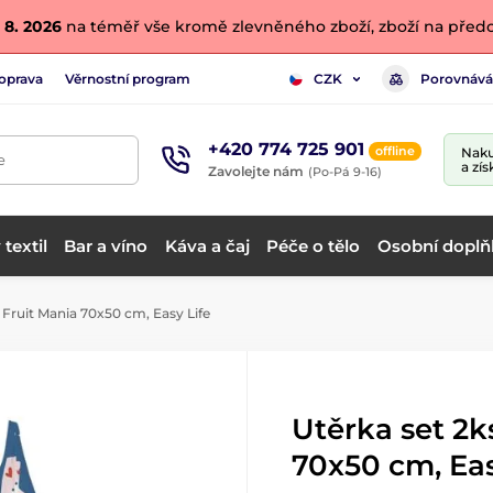
 8. 2026
na téměř vše kromě zlevněného zboží, zboží na předo
oprava
Věrnostní program
Porovnává
CZK
+420 774 725 901
offline
Naku
e
a zís
Zavolejte nám
(Po-Pá 9-16)
textil
Bar a víno
Káva a čaj
Péče o tělo
Osobní doplň
 Fruit Mania 70x50 cm, Easy Life
Utěrka set 2k
70x50 cm, Eas