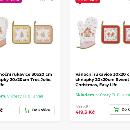
noční rukavice 30x20 cm
Vánoční rukavice 30x20 
pky 20x20cm Tres Jolie,
chňapky 20x20cm Sweet
ife
Christmas, Easy Life
Skladem
,
v úterý 11. 8. u v
em
,
v úterý 11. 8. u vás
599 Kč
Do k
č
Do košíku
419,3 Kč