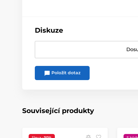
Diskuze
Dosu
Položit dotaz
Související produkty
Sleva
-30%
S kód