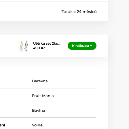
Záruka:
24 měsíců
Utěrka set 2ks…
K nákupu
499 Kč
Barevná
Fruit Mania
Bavlna
ení
Volně