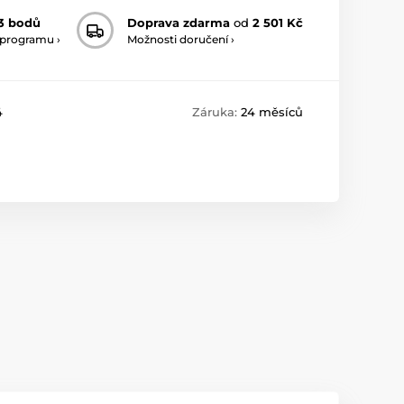
3 bodů
Doprava zdarma
od
2 501 Kč
 programu ›
Možnosti doručení ›
4
Záruka:
24 měsíců