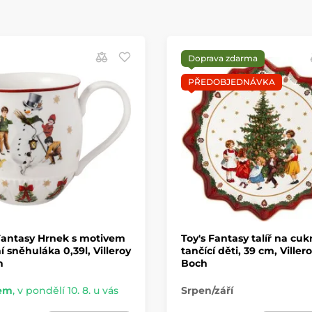
Doprava zdarma
PŘEDOBJEDNÁVKA
Fantasy Hrnek s motivem
Toy's Fantasy talíř na cukr
í sněhuláka 0,39l, Villeroy
tančící děti, 39 cm, Viller
h
Boch
em
,
v pondělí 10. 8. u vás
Srpen/září