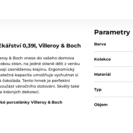
Parametry
Barva
ářství 0,39l, Villeroy & Boch
leroy & Boch vnese do vašeho domova
Kolekce
obou stran, na jedné straně děti z venku
ívají zasněženou krajinu. Ergonomický
Materiál
statečná kapacita umožňuje vychutnat si
á čokoláda. Tento hrnek je perfektní
součást vánočního stolování. Skvělý také
Typ
a krásných dekorací.
ké porcelánky Villeroy & Boch
Objem
Hmotnost