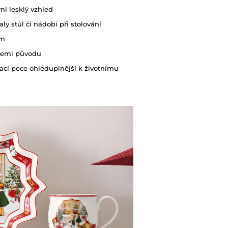
Vhodný do mikrov
vní lesklý vzhled
y stůl či nádobí při stolování
Vhodný do myčky 
em
 zemi původu
Originální obal/bal
ací pece ohleduplnější k životnímu