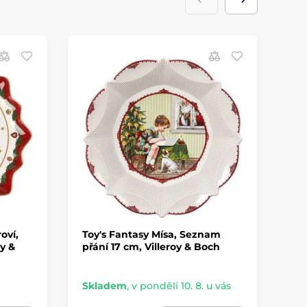
oví,
Toy's Fantasy Mísa, Seznam
To
oy &
přání 17 cm, Villeroy & Boch
na
Vi
Skladem
,
v pondělí 10. 8. u vás
Sk