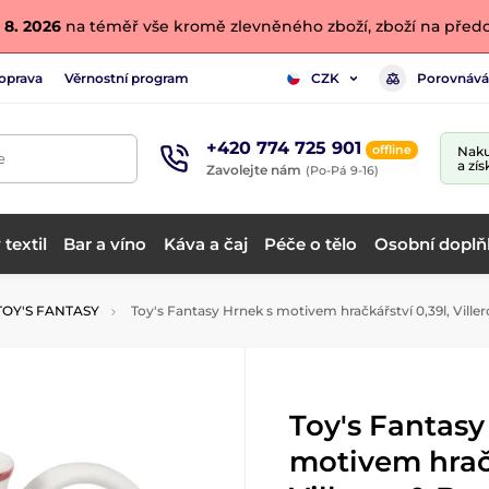
 8. 2026
na téměř vše kromě zlevněného zboží, zboží na předo
oprava
Věrnostní program
Porovnává
CZK
+420 774 725 901
offline
Naku
e
a zís
Zavolejte nám
(Po-Pá 9-16)
textil
Bar a víno
Káva a čaj
Péče o tělo
Osobní doplň
TOY'S FANTASY
Toy's Fantasy Hrnek s motivem hračkářství 0,39l, Ville
Toy's Fantasy
motivem hračk