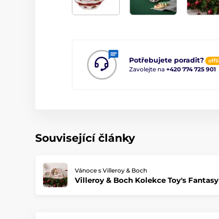
Potřebujete poradit?
offl
Zavolejte na
+420 774 725 901
Související články
Vánoce s Villeroy & Boch
Villeroy & Boch Kolekce Toy's Fantasy