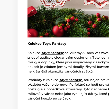
Kolekce
Toy's Fantasy
Kolekce
Toy's Fantasy
od Villeroy & Boch vás zave
snoubí tradice s elegantním designem. Tato jedine
misky a doplňky, které jsou inspirovány klasick
kousek je zdoben jemnými detaily, živými barvami 
nejkrásnější okamžiky vánočních svátků.
Produkty z kolekce
Toy's Fantasy
jsou nejen prakti
výzdobu vašeho domova. Perfektně se hodí pro ván
nostalgie a pohádkové atmosféry. Tyto nádherné k
milovníky Vánoc nebo jako vynikající dárky, které
vánoční kouzlo po celý rok.