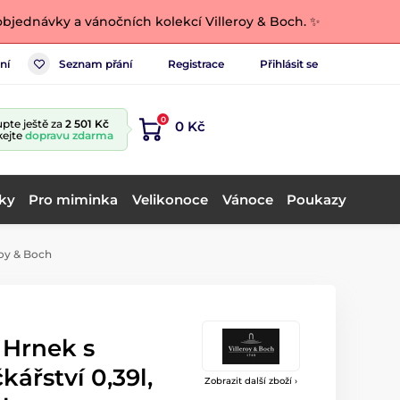
bjednávky a vánočních kolekcí Villeroy & Boch. ✨
ní
Seznam přání
Registrace
Přihlásit se
0
pte ještě za
2 501 Kč
0 Kč
kejte
dopravu zdarma
ky
Pro miminka
Velikonoce
Vánoce
Poukazy
roy & Boch
 Hrnek s
ářství 0,39l,
Zobrazit další zboží ›