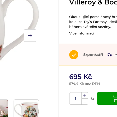
Villeroy & Bo
Okouzlující porcelánový hr
kolekce Toy’s Fantasy. Ide
během sváteční sezóny.
Více informací ›
Srpen/září
M
695 Kč
574,4 Kč bez DPH
ks