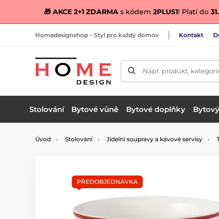
🎁 AKCE 2+1 ZDARMA
s kódem
2PLUS1
! Platí do
31.
Homedesignshop – Styl pro každý domov
Kontakt
D
Např. produkt, kategori
Stolování
Bytové vůně
Bytové doplňky
Bytový 
Úvod
Stolování
Jídelní soupravy a kávové servisy
PŘEDOBJEDNÁVKA