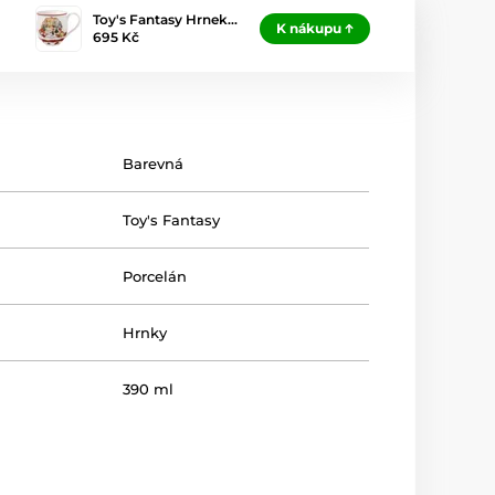
Toy's Fantasy Hrnek…
K nákupu
695 Kč
Barevná
Toy's Fantasy
Porcelán
Hrnky
390 ml
381 g