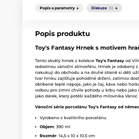
Popis a parametry
Diskuze
(0)
Popis produktu
Toy's Fantasy Hrnek s motivem hračk
Tento skvělý hrnek z kolekce
Toy's Fantasy
od Vil
radostnou vánoční atmosféru. Hrnek je zdobený z 
nakukují do obchodu a na druhé straně si děti už
tvar hrnku zajišťuje pohodlné držení, zatímco do
oblíbené teplé nápoje, jako je čaj, káva nebo hork
volbou pro zimní chvíle pohody u krbu nebo jako 
jako dárek, který potěší každého milovníka Vánoc 
Vánoční série porcelánu Toy's Fantasy od němec
Vyrobeno z kvalitního porcelánu
Objem
: 390 ml
Rozměr
: 14,5 x 10 x 10,5 cm