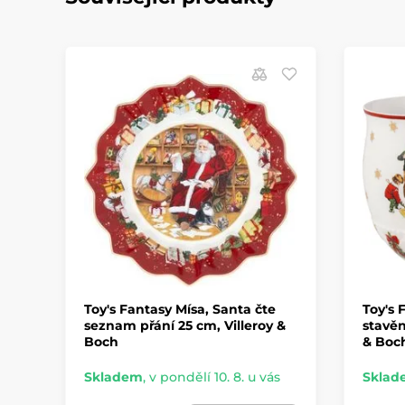
Toy's Fantasy Mísa, Santa čte
Toy's 
seznam přání 25 cm, Villeroy &
stavěn
Boch
& Boc
Skladem
,
v pondělí 10. 8. u vás
Sklad