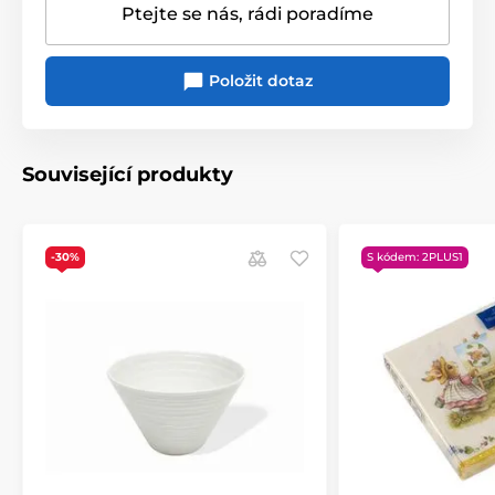
Ptejte se nás, rádi poradíme
Položit dotaz
Produkt je zařazen v kategoriích
Související produkty
Jídelní soupravy a kávové servisy
Porcelán a sklo
CIRQUE
-30%
S kódem: 2PLUS1