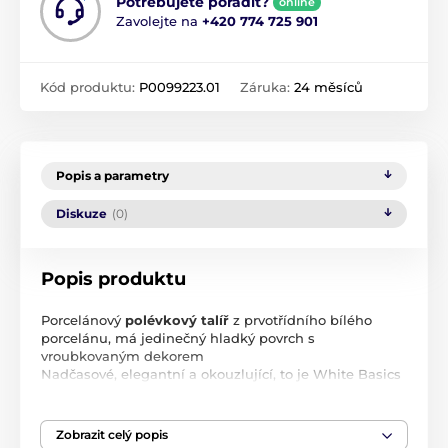
Potřebujete poradit?
online
Zavolejte na
+420 774 725 901
Kód produktu:
P0099223.01
Záruka:
24 měsíců
Popis a parametry
Diskuze
(0)
Popis produktu
Porcelánový
polévkový talíř
z prvotřídního bílého
porcelánu,
má jedinečný hladký povrch s
vroubkovaným dekorem
Nadčasové, elegantní a okouzlující, to je White Basics
Cirque
!
Rozměry
: průměr: Ø 23 cm, výška: 4,8 cm
Zobrazit celý popis