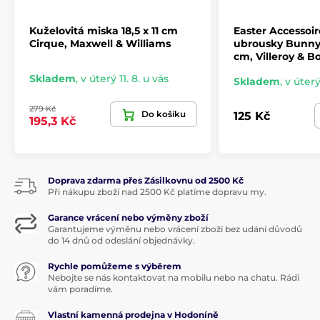
Kuželovitá miska 18,5 x 11 cm
Easter Accessoir
Cirque, Maxwell & Williams
ubrousky Bunny 
cm, Villeroy & B
Skladem
,
v úterý 11. 8. u vás
Skladem
,
v úterý
279 Kč
Do košíku
125 Kč
195,3 Kč
Doprava zdarma přes Zásilkovnu od 2500 Kč
Při nákupu zboží nad 2500 Kč platíme dopravu my.
Garance vrácení nebo výměny zboží
Garantujeme výměnu nebo vrácení zboží bez udání důvodů
do 14 dnů od odeslání objednávky.
Rychle pomůžeme s výběrem
Nebojte se nás kontaktovat na mobilu nebo na chatu. Rádi
vám poradíme.
Vlastní kamenná prodejna v Hodoníně