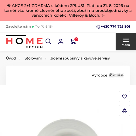
🎁 AKCE 2+1 ZDARMA s kódem 2PLUS1! Platí do 31. 8. 2026 na
téměř vše kromě zlevněného zboží, zboží na předobjednávky a
vánočních kolekcí Villeroy & Boch. ✨
+420 774 725 901
Zavolejte nám
(Po-Pá 9-16)
0
Menu
Úvod
Stolování
Jídelní soupravy a kávové servisy
Výrobce