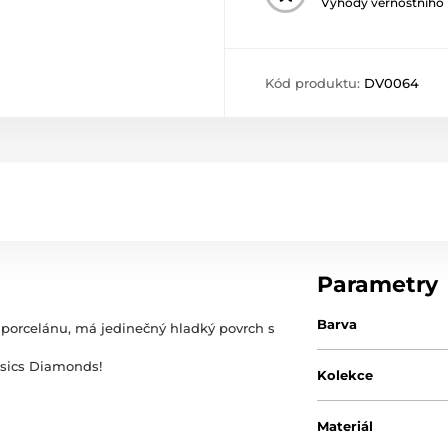
Výhody věrnostního
Kód produktu:
DV0064
Parametry
Barva
 porcelánu,
má jedinečný hladký povrch s
asics Diamonds!
Kolekce
Materiál