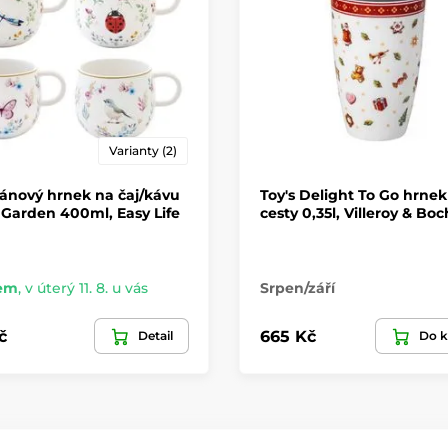
Varianty (2)
ánový hrnek na čaj/kávu
Toy's Delight To Go hrnek
Garden 400ml, Easy Life
cesty 0,35l, Villeroy & Boc
em
,
v úterý 11. 8. u vás
Srpen/září
č
665 Kč
Detail
Do k