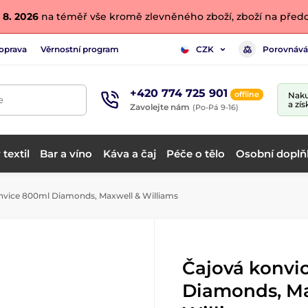
 8. 2026
na téměř vše kromě zlevněného zboží, zboží na předo
oprava
Věrnostní program
Porovnává
CZK
+420 774 725 901
offline
Naku
e
a zís
Zavolejte nám
(Po-Pá 9-16)
textil
Bar a víno
Káva a čaj
Péče o tělo
Osobní doplň
nvice 800ml Diamonds, Maxwell & Williams
Čajová konvi
Diamonds, Ma