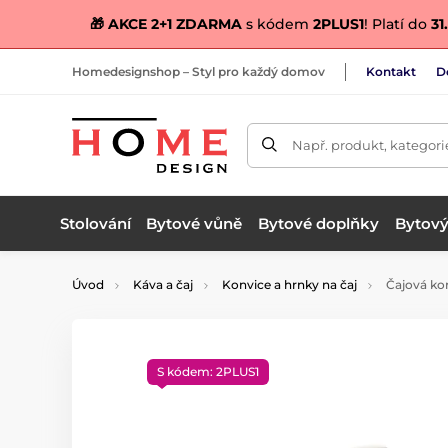
🎁 AKCE 2+1 ZDARMA
s kódem
2PLUS1
! Platí do
31.
Homedesignshop – Styl pro každý domov
Kontakt
D
Např. produkt, kategori
Stolování
Bytové vůně
Bytové doplňky
Bytový 
Úvod
Káva a čaj
Konvice a hrnky na čaj
Čajová ko
S kódem: 2PLUS1