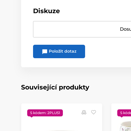
Diskuze
Dosu
Položit dotaz
Související produkty
S kódem: 2PLUS1
S kód