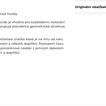
Originální obal/bal
lnné trouby
onds je vhodná pro každodenní stolování
vystupuje pravidelná geometrická struktura
stralská značka která je na trhu od roku
olování a několik doplňků. Postupem času
s porcelánové nádobí z jemným dekorem
ií a doplňků.