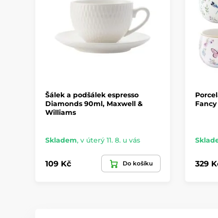
Šálek a podšálek espresso
Porcel
Diamonds 90ml, Maxwell &
Fancy 
Williams
Skladem
,
v úterý 11. 8. u vás
Sklad
109 Kč
329 K
Do košíku