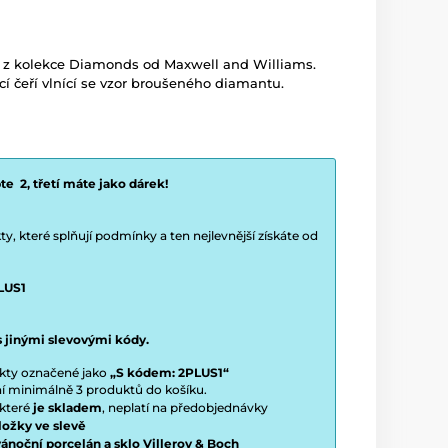
e z kolekce Diamonds od Maxwell and Williams.
í čeří vlnící se vzor broušeného diamantu.
e 2, třetí máte jako dárek!
y, které splňují podmínky a ten nejlevnější získáte od
LUS1
s jinými slevovými kódy.
ukty označené jako
„S kódem: 2PLUS1“
ení minimálně 3 produktů do košíku.
 které
je skladem
, neplatí na předobjednávky
ložky ve slevě
vánoční porcelán a sklo Villeroy & Boch