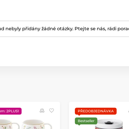
d nebyly přidány žádné otázky. Ptejte se nás, rádi por
em: 2PLUS1
PŘEDOBJEDNÁVKA
Bestseller