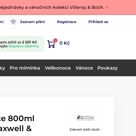
bjednávky a vánočních kolekcí Villeroy & Boch. ✨
ní
Seznam přání
Registrace
Přihlásit se
0
pte ještě za
2 501 Kč
0 Kč
kejte
dopravu zdarma
ky
Pro miminka
Velikonoce
Vánoce
Poukazy
ce 800ml
xwell &
Zobrazit další zboží ›