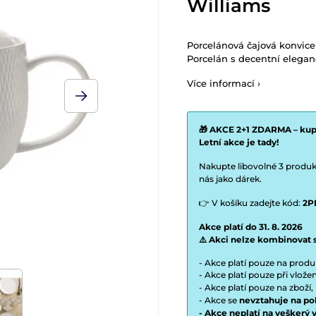
Williams
Porcelánová čajová konvic
Porcelán s decentní eleganc
Více informací ›
🎁 AKCE 2+1 ZDARMA – kupt
Letní akce je tady!
Nakupte libovolné 3 produkt
nás jako dárek.
👉 V košíku zadejte kód:
2P
Akce platí do 31. 8. 2026
⚠️ Akci nelze kombinovat 
- Akce platí pouze na prod
- Akce platí pouze při vlož
- Akce platí pouze na zboží,
- Akce se
nevztahuje na po
- Akce neplatí na veškerý 