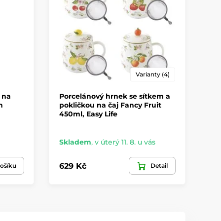
Varianty (4)
 na
Porcelánový hrnek se sítkem a
Po
h
pokličkou na čaj Fancy Fruit
a 
450ml, Easy Life
za
Lif
Skladem
,
v úterý 11. 8. u vás
Sk
629 Kč
74
ošíku
Detail