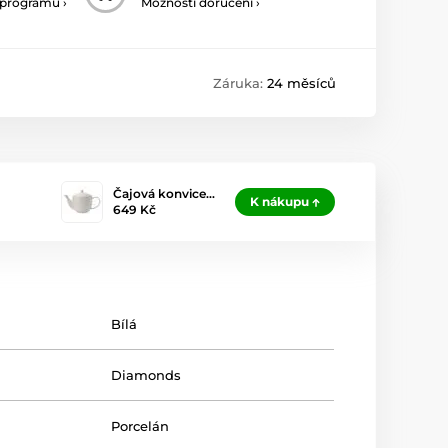
 programu ›
Možnosti doručení ›
Záruka:
24 měsíců
Čajová konvice…
K nákupu
649 Kč
Bílá
Diamonds
Porcelán