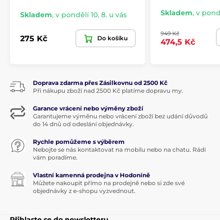
Skladem
,
v pondě
Skladem
,
v pondělí 10. 8. u vás
949 Kč
275 Kč
Do košíku
474,5 Kč
Doprava zdarma přes Zásilkovnu od 2500 Kč
Při nákupu zboží nad 2500 Kč platíme dopravu my.
Garance vrácení nebo výměny zboží
Garantujeme výměnu nebo vrácení zboží bez udání důvodů
do 14 dnů od odeslání objednávky.
Rychle pomůžeme s výběrem
Nebojte se nás kontaktovat na mobilu nebo na chatu. Rádi
vám poradíme.
Vlastní kamenná prodejna v Hodoníně
Můžete nakoupit přímo na prodejně nebo si zde své
objednávky z e-shopu vyzvednout.
Přihlaste se do newsletteru