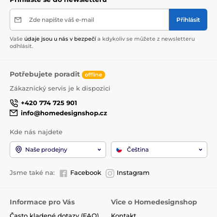
Zde napište váš e-mail
Přihlásit
Vaše
údaje jsou u nás v bezpečí
a kdykoliv se můžete z newsletteru
odhlásit.
Potřebujete poradit
offline
Zákaznický servis je k dispozici
+420 774 725 901
info@homedesignshop.cz
Kde nás najdete
Naše prodejny
Čeština
Jsme také na:
Facebook
Instagram
Informace pro Vás
Vice o Homedesignshop
Často kladené dotazy (FAQ)
Kontakt