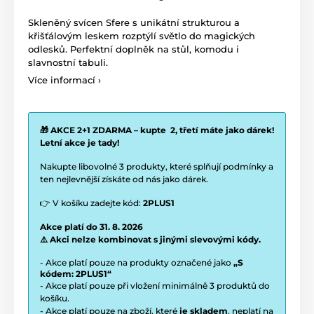
Skleněný svícen Sfere s unikátní strukturou a
křišťálovým leskem rozptýlí světlo do magických
odlesků. Perfektní doplněk na stůl, komodu i
slavnostní tabuli.
Více informací ›
🎁 AKCE 2+1 ZDARMA – kupte 2, třetí máte jako dárek!
Letní akce je tady!
Nakupte libovolné 3 produkty, které splňují podmínky a
ten nejlevnější získáte od nás jako dárek.
👉 V košíku zadejte kód:
2PLUS1
Akce platí do 31. 8. 2026
⚠️ Akci nelze kombinovat s jinými slevovými kódy.
- Akce platí pouze na produkty označené jako
„S
kódem: 2PLUS1“
- Akce platí pouze při vložení minimálně 3 produktů do
košíku.
- Akce platí pouze na zboží, které
je skladem
, neplatí na