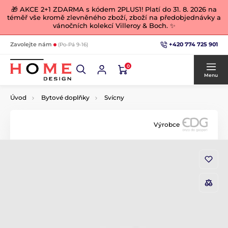
🎁 AKCE 2+1 ZDARMA s kódem 2PLUS1! Platí do 31. 8. 2026 na
téměř vše kromě zlevněného zboží, zboží na předobjednávky a
vánočních kolekcí Villeroy & Boch. ✨
+420 774 725 901
Zavolejte nám
(Po-Pá 9-16)
0
Menu
Úvod
Bytové doplňky
Svícny
Výrobce