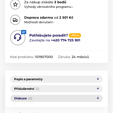
Za nákup získáte
3 bodů
Výhody věrnostního programu ›
Doprava zdarma
od
2 501 Kč
Možnosti doručení ›
Potřebujete poradit?
offline
Zavolejte na
+420 774 725 901
Kód produktu:
101907000
Záruka:
24 měsíců
Popis a parametry
Příslušenství
(2)
Diskuze
(0)