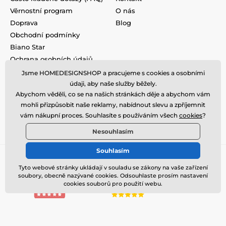
Věrnostní program
O nás
Doprava
Blog
Obchodní podmínky
Biano Star
Ochrana osobních údajů
Vrácení a výměna zboží
Jsme HOMEDESIGNSHOP a pracujeme s cookies a osobními
Nevyzvednutá objednávka na
údaji, aby naše služby běžely.
dobírku
Abychom věděli, co se na našich stránkách děje a abychom vám
Podmínky akce a slevové
mohli přizpůsobit naše reklamy, nabídnout slevu a zpříjemnit
kódy
vám nákupní proces. Souhlasíte s používáním všech
cookies
?
Reklamace
Nesouhlasím
Souhlasím
Tyto webové stránky ukládají v souladu se zákony na vaše zařízení
soubory, obecně nazývané cookies. Odsouhlaste prosím nastavení
cookies souborů pro použití webu.