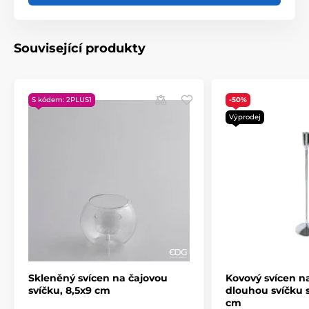
Související produkty
S kódem: 2PLUS1
-50%
Výprodej
Skleněný svícen na čajovou
Kovový svícen n
svíčku, 8,5x9 cm
dlouhou svíčku s
cm