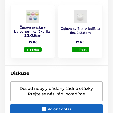
Rozměry: výška 6 cm × průměr 8 cm
Čiré sklo s plastickým dekorem „bublin“
Efektní rozptyl světla – atmosféra klidu a pohody
Čajová svíčka v
Vhodný na běžné i LED čajové svíčky
Čajová svíčka v kalíšku
barevném kalíšku 1ks,
1ks, 2x3,8cm
2,3x3,8cm
Elegantní doplňek na stůl, poličku, sváteční
výzdobu i koupelnu
12 Kč
15 Kč
Přidat
Přidat
Produkt je zařazen v kategoriích
Tipy na dekorace
Svícny
Diskuze
Dosud nebyly přidány žádné otázky.
Ptejte se nás, rádi poradíme
Položit dotaz