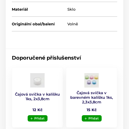
moderního interiéru.
Materiál
Sklo
Vlastnosti dekorace:
Originální obal/balení
Rozměr
: 13 x 14 cm
Volně
Materiál
: sklo
Barva
: transparentní
Využití
: dekorace na stůl, komodu nebo polici
Doporučené příslušenství
Čajová svíčka v
Čajová svíčka v kalíšku
barevném kalíšku 1ks,
1ks, 2x3,8cm
2,3x3,8cm
12 Kč
15 Kč
Přidat
Přidat