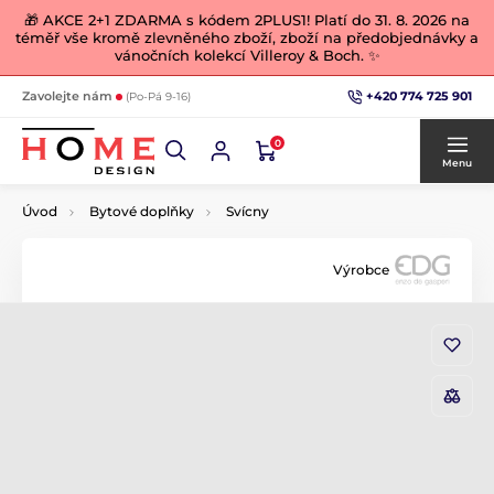
🎁 AKCE 2+1 ZDARMA s kódem 2PLUS1! Platí do 31. 8. 2026 na
téměř vše kromě zlevněného zboží, zboží na předobjednávky a
vánočních kolekcí Villeroy & Boch. ✨
+420 774 725 901
Zavolejte nám
(Po-Pá 9-16)
0
Menu
Úvod
Bytové doplňky
Svícny
Výrobce