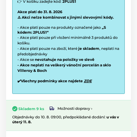
👉 V košíku zadejte kód:
2PLUS1
Akce platí do 31. 8. 2026
⚠️ Akci nelze kombinovat s jinými slevovými kódy.
- Akce platí pouze na produkty označené jako
„S
kódem: 2PLUS1“
- Akce platí pouze při vložení minimálně 3 produktů do
košíku.
- Akce platí pouze na zboží, které
je skladem
, neplatí na
předobjednávky
- Akce se
nevztahuje na položky ve slevě
- Akce neplatí na veškerý vánoční porcelán a sklo
Villeroy & Boch
✔️Všechny podmínky akce najdete
ZDE
Možnosti dopravy ›
Skladem 9 ks
Objednávky do 10. 8. 09:00, předpokládané dodání:
u vás v
úterý 11. 8.