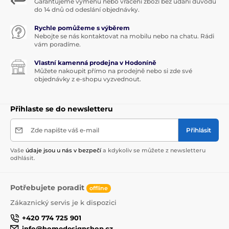
Garantujeme výměnu nebo vrácení zboží bez udání důvodů
do 14 dnů od odeslání objednávky.
Rychle pomůžeme s výběrem
Nebojte se nás kontaktovat na mobilu nebo na chatu. Rádi
vám poradíme.
Vlastní kamenná prodejna v Hodoníně
Můžete nakoupit přímo na prodejně nebo si zde své
objednávky z e-shopu vyzvednout.
Přihlaste se do newsletteru
Zde napište váš e-mail
Přihlásit
Vaše
údaje jsou u nás v bezpečí
a kdykoliv se můžete z newsletteru
odhlásit.
Potřebujete poradit
offline
Zákaznický servis je k dispozici
+420 774 725 901
info@homedesignshop.cz