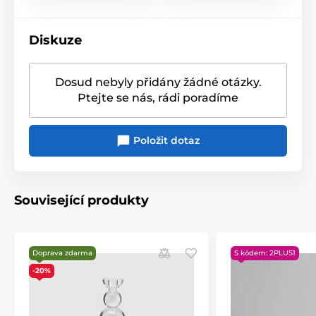
Diskuze
Dosud nebyly přidány žádné otázky.
Ptejte se nás, rádi poradíme
Položit dotaz
Související produkty
Doprava zdarma
S kódem: 2PLUS1
-20%