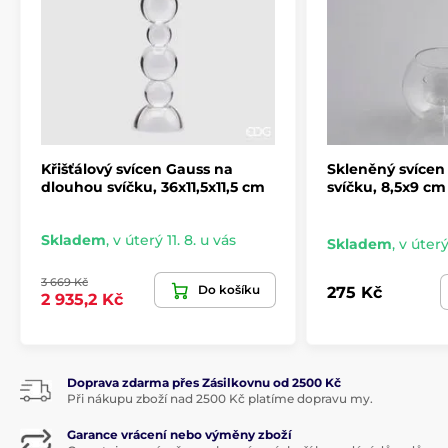
Křišťálový svícen Gauss na
Skleněný svícen
dlouhou svíčku, 36x11,5x11,5 cm
svíčku, 8,5x9 cm
Skladem
,
v úterý 11. 8. u vás
Skladem
,
v úterý
3 669 Kč
Do košíku
275 Kč
2 935,2 Kč
Doprava zdarma přes Zásilkovnu od 2500 Kč
Při nákupu zboží nad 2500 Kč platíme dopravu my.
Garance vrácení nebo výměny zboží