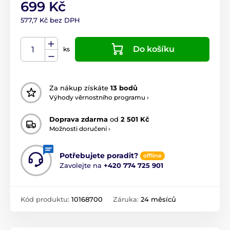
699 Kč
577,7 Kč bez DPH
Do košíku
ks
Za nákup získáte
13 bodů
Výhody věrnostního programu ›
Doprava zdarma
od
2 501 Kč
Možnosti doručení ›
Potřebujete poradit?
offline
Zavolejte na
+420 774 725 901
Kód produktu:
10168700
Záruka:
24 měsíců