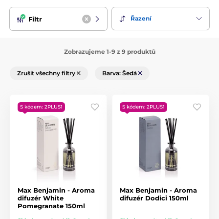
Řazení
Filtr
Zobrazujeme 1-9 z 9 produktů
Zrušit všechny filtry
Barva: Šedá
S kódem: 2PLUS1
S kódem: 2PLUS1
Max Benjamin - Aroma
Max Benjamin - Aroma
difuzér White
difuzér Dodici 150ml
Pomegranate 150ml