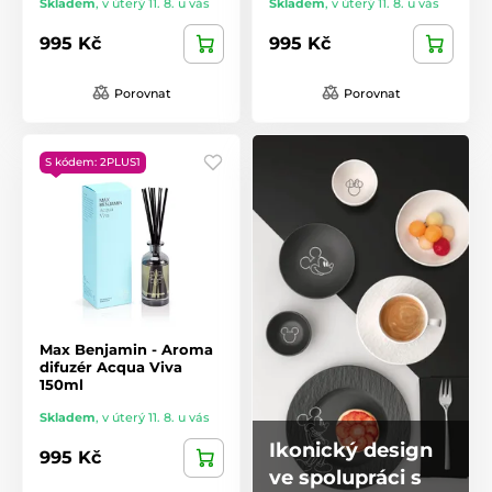
Skladem
,
v úterý 11. 8. u vás
Skladem
,
v úterý 11. 8. u vás
995 Kč
995 Kč
Porovnat
Porovnat
S kódem: 2PLUS1
Max Benjamin - Aroma
difuzér Acqua Viva
150ml
Skladem
,
v úterý 11. 8. u vás
Ikonický design
995 Kč
ve spolupráci s