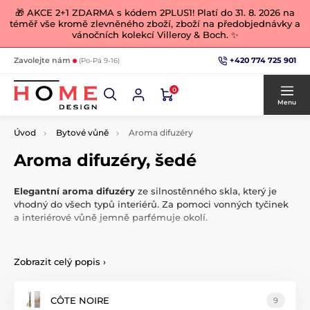
🎁 AKCE 2+1 ZDARMA s kódem 2PLUS1! Platí do 31. 8. 2026 na
téměř vše kromě zlevněného zboží, zboží na předobjednávky a
vánočních kolekcí Villeroy & Boch. ✨
+420 774 725 901
Zavolejte nám
(Po-Pá 9-16)
0
Menu
Úvod
Bytové vůně
Aroma difuzéry
Aroma difuzéry, šedé
Elegantní aroma difuzéry
ze silnostěnného skla, který je
vhodný do všech typů interiérů. Za pomoci vonných tyčinek
a interiérové vůně jemně parfémuje okolí.
Intenzitu vůně můžete snadno upravit
množstvím
používaných vonných tyčinek. Vonný difuzér lze samozřejmě
Zobrazit celý popis
›
doplnit libovolným interiérovým parfémem. S každou novou
vůní nutno použít nové vonné tyčinky. Můžete vybírat
z široké nabídky
náplní do difuzérů.
CÔTE NOIRE
9