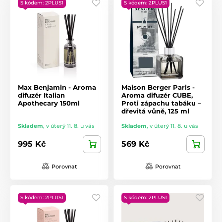
S kódem: 2PLUS1
S kódem: 2PLUS1
Max Benjamin - Aroma
Maison Berger Paris -
difuzér Italian
Aroma difuzér CUBE,
Apothecary 150ml
Proti zápachu tabáku –
dřevitá vůně, 125 ml
Skladem
,
v úterý 11. 8. u vás
Skladem
,
v úterý 11. 8. u vás
995 Kč
569 Kč
Porovnat
Porovnat
S kódem: 2PLUS1
S kódem: 2PLUS1