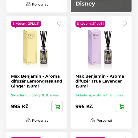
Disney
Porovnat
S kódem: 2PLUS1
S kódem: 2PLUS1
Max Benjamin - Aroma
Max Benjamin - Aroma
difuzér Lemongrass and
difuzér True Lavender
Ginger 150ml
150ml
Skladem
,
v úterý 11. 8. u vás
Skladem
,
v úterý 11. 8. u vás
995 Kč
995 Kč
Porovnat
Porovnat