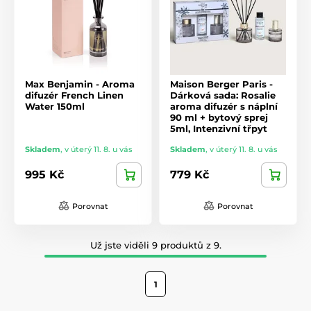
Max Benjamin - Aroma
Maison Berger Paris -
difuzér French Linen
Dárková sada: Rosalie
Water 150ml
aroma difuzér s náplní
90 ml + bytový sprej
5ml, Intenzivní třpyt
Skladem
,
v úterý 11. 8. u vás
Skladem
,
v úterý 11. 8. u vás
995 Kč
779 Kč
Porovnat
Porovnat
Už jste viděli 9 produktů z 9.
1