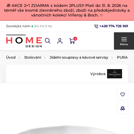
🎁 AKCE 2+1 ZDARMA s kódem 2PLUS1! Platí do 31. 8. 2026 na
téměř vše kromě zlevněného zboží, zboží na předobjednávky a
vánočních kolekcí Villeroy & Boch. ✨
+420 774 725 901
Zavolejte nám
(Po-Pá 9-16)
0
Menu
Úvod
Stolování
Jídelní soupravy a kávové servisy
PURA
Výrobce