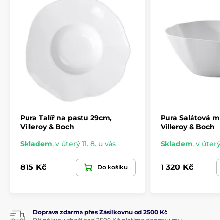
Kolekce
Pura
od Villeroy & Boch
Kolekce
Pura
od
Villeroy & Boch
představuje spojení
přirozenosti, elegance a smyslového zážitku. Její
plynulé linie inspirované přírodou a čistě bílý porcelán
vytvářejí dokonalý základ pro každé stolování – od
každodenních jídel až po slavnostní chvíle.
Produkt je zařazen v kategoriích
Pura Talíř na pastu 29cm,
Pura Salátová m
PURA
Villeroy & Boch
Villeroy & Boch
Skladem
,
v úterý 11. 8. u vás
Skladem
,
v úterý
815 Kč
1 320 Kč
Do košíku
Doprava zdarma přes Zásilkovnu od 2500 Kč
Při nákupu zboží nad 2500 Kč platíme dopravu my.