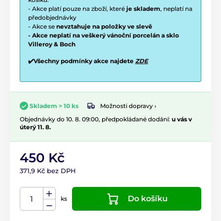
- Akce platí pouze na zboží, které
je skladem
, neplatí na
předobjednávky
- Akce se
nevztahuje na položky ve slevě
- Akce neplatí na veškerý vánoční porcelán a sklo
Villeroy & Boch
✔️Všechny podmínky akce najdete
ZDE
Možnosti dopravy ›
Skladem > 10 ks
Objednávky do 10. 8. 09:00, předpokládané dodání:
u vás v
úterý 11. 8.
450 Kč
371,9 Kč bez DPH
Do košíku
ks