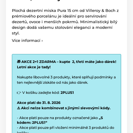
Plochá dezertní miska Pura 15 cm od
Villeroy & Boch
z
prémiového porcelánu je ideální pro servírování
dezertů, ovoce i menších pokrmů. Minimalistický bílý
design dodá vašemu stolování eleganci a moderní
styl.
Více informací ›
🎁 AKCE 2+1 ZDARMA – kupte 2, třetí máte jako dárek!
Letní akce je tady!
Nakupte libovolné 3 produkty, které splňují podmínky a
ten nejlevnější získáte od nás jako dárek.
👉 V košíku zadejte kód:
2PLUS1
Akce platí do 31. 8. 2026
⚠️ Akci nelze kombinovat s jinými slevovými kódy.
- Akce platí pouze na produkty označené jako
„S
kódem: 2PLUS1“
- Akce platí pouze při vložení minimálně 3 produktů do
košíku.